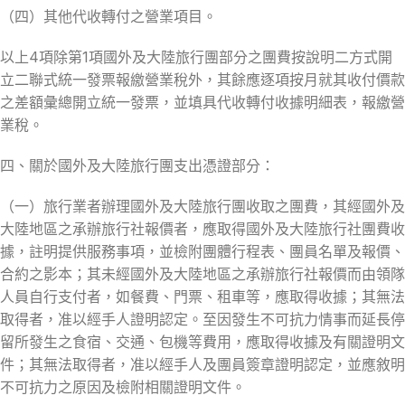
（四）其他代收轉付之營業項目。
以上4項除第1項國外及大陸旅行團部分之團費按說明二方式開
立二聯式統一發票報繳營業稅外，其餘應逐項按月就其收付價款
之差額彙總開立統一發票，並填具代收轉付收據明細表，報繳營
業稅。
四、關於國外及大陸旅行團支出憑證部分：
（一）旅行業者辦理國外及大陸旅行團收取之團費，其經國外及
大陸地區之承辦旅行社報價者，應取得國外及大陸旅行社團費收
據，註明提供服務事項，並檢附團體行程表、團員名單及報價、
合約之影本；其未經國外及大陸地區之承辦旅行社報價而由領隊
人員自行支付者，如餐費、門票、租車等，應取得收據；其無法
取得者，准以經手人證明認定。至因發生不可抗力情事而延長停
留所發生之食宿、交通、包機等費用，應取得收據及有關證明文
件；其無法取得者，准以經手人及團員簽章證明認定，並應敘明
不可抗力之原因及檢附相關證明文件。