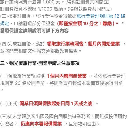
旅行業執照費新臺幣 1,000 元。(得與註冊費共同開立)
註冊費按資本總額 1/1000 繳納。(得與執照費共同開立)
(三)核准註冊後，旅行業保證金得依據
旅行業管理規則第 12 條
規定
，申請發還部分保證金
(即僅按金額 10 分之 1 繳納 )。
*
發還保證金詳細說明可詳下方內容
(四)完成註冊後，應於
領取旅行業執照後 1 個月內開始營業
，
並將開業相關文件報交通部觀光署備查。
三、觀光署旅行業-開業申請之注意事項
(一)領取旅行業執照後
1 個月內應開始營業
，並依旅行業管理
規則第 20 條於開業前，將開業資料報請本署備查後始得開業
。
(二)正式
開業日須與保險起始日同 1 天或之後
。
(三)如未辦理旅客出國及國內團體旅遊業務者，而無須投保履約
保險者，
仍應向本署報備開業
，且須敘明理由。