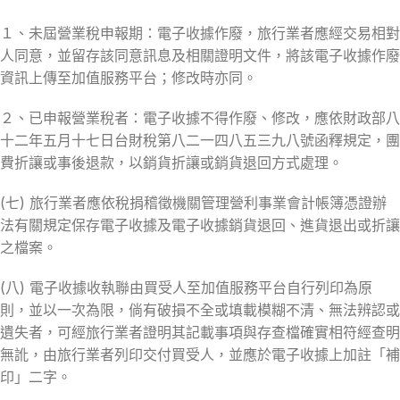
１、未屆營業稅申報期：電子收據作廢，旅行業者應經交易相對
人同意，並留存該同意訊息及相關證明文件，將該電子收據作廢
資訊上傳至加值服務平台；修改時亦同。
２、已申報營業稅者：電子收據不得作廢、修改，應依財政部八
十二年五月十七日台財稅第八二一四八五三九八號函釋規定，團
費折讓或事後退款，以銷貨折讓或銷貨退回方式處理。
(七) 旅行業者應依稅捐稽徵機關管理營利事業會計帳簿憑證辦
法有關規定保存電子收據及電子收據銷貨退回、進貨退出或折讓
之檔案。
(八) 電子收據收執聯由買受人至加值服務平台自行列印為原
則，並以一次為限，倘有破損不全或填載模糊不清、無法辨認或
遺失者，可經旅行業者證明其記載事項與存查檔確實相符經查明
無訛，由旅行業者列印交付買受人，並應於電子收據上加註「補
印」二字。