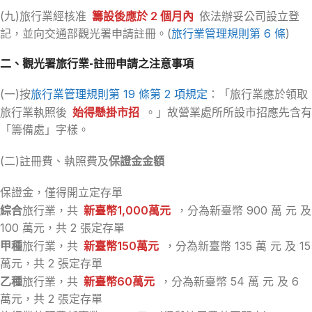
(九)旅行業經核准
籌設後應於 2 個月內
依法辦妥公司設立登
記，並向交通部觀光署申請註冊。(
旅行業管理規則第 6 條
)
二、觀光署旅行業-註冊申請之注意事項
(一)按
旅行業管理規則第 19 條第 2 項規定
：「旅行業應於領取
旅行業執照後
始得懸掛市招
。」故營業處所所設市招應先含有
「籌備處」字樣。
(二)註冊費、執照費及
保證金金額
保證金，僅得開立定存單
綜合
旅行業，共
新臺幣1,000萬元
，分為新臺幣 900 萬 元 及
100 萬元，共 2 張定存單
甲種
旅行業，共
新臺幣150萬元
，分為新臺幣 135 萬 元 及 15
萬元，共 2 張定存單
乙種
旅行業，共
新臺幣60萬元
，分為新臺幣 54 萬 元 及 6
萬元，共 2 張定存單