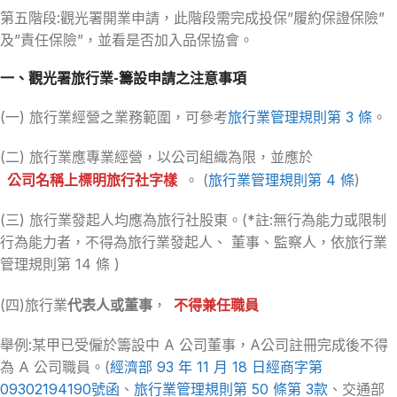
第五階段:觀光署開業申請，此階段需完成投保”履約保證保險”
及”責任保險”，並看是否加入品保協會。
一、觀光署旅行業-籌設申請之注意事項
(一) 旅行業經營之業務範圍，可參考
旅行業管理規則第 3 條
。
(二) 旅行業應專業經營，以公司組織為限，並應於
公司名稱上標明旅行社字樣
。 (
旅行業管理規則第 4 條
)
(三) 旅行業發起人均應為旅行社股東。(*註:無行為能力或限制
行為能力者，不得為旅行業發起人、 董事、監察人，依旅行業
管理規則第 14 條 )
(四)旅行業
代表人或董事
，
不得兼任職員
舉例:某甲已受僱於籌設中 A 公司董事，A公司註冊完成後不得
為 A 公司職員。(
經濟部 93 年 11 月 18 日經商字第
09302194190號函
、
旅行業管理規則第 50 條第 3款
、交通部