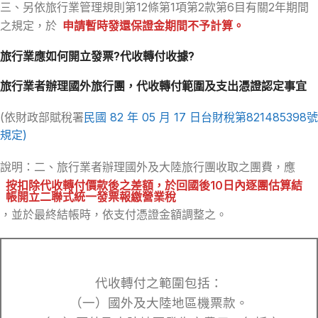
三、另依旅行業管理規則第12條第1項第2款第6目有關2年期間
之規定，於
申請暫時發還保證金期間不予計算。
旅行業應如何開立發票?代收轉付收據?
旅行業者辦理國外旅行團，代收轉付範圍及支出憑證認定事宜
(依財政部賦稅署
民國 82 年 05 月 17 日台財稅第821485398號
規定)
說明：二、旅行業者辦理國外及大陸旅行團收取之團費，應
按扣除代收轉付價款後之差額，於回國後10日內逐團估算結
帳開立二聯式統一發票報繳營業稅
，並於最終結帳時，依支付憑證金額調整之。
代收轉付之範圍包括：
（一）國外及大陸地區機票款。