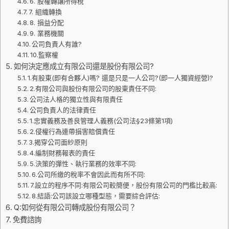
6. 股權轉讓所得稅
7. 組織轉換
8. 損益分配
9. 業務機關
公司負責人有誰?
10.監察權
如何決定應成立有限公司還是股份有限公司?
1.有股東(即有合夥人)嗎? 還是只是一人公司?(即一人獨資經營)?
2.有限公司與股份有限公司的股東責任不同:
公司法人格的獨立性與有限責任
公司負責人的法律責任
1.忠實義務及善良管理人義務(公司法§23條第1項)
2.侵權行為連帶損害賠償責任
3.揭穿公司面紗原則
4.編制財務報表的責任
5.決策的彈性、執行業務的效率不同:
6.公司所繳的稅率不會因此而有所不同:
7.設立的程序不同:有限公司較簡便，股份有限公司的門檻比較高:
8.結語:公司該設立哪種型態，需要綜合評估:
Q:如何從有限公司轉成股份有限公司？
免費諮詢