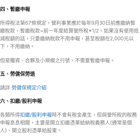
四、暫繳申報
所得稅法第67條規定，營利事業應於每年9月30日前應繳納暫
繳稅款，暫繳稅款=前一年度結算營所稅*1/2。如果沒有使用抵
減稅額的話，只要繳納稅款不用申報，甚至稅額在2,000元以
下，不用繳納。
但是獨資、合夥及小規模之行號，不需要暫繳申報。
五、勞健保勞退
請詳
勞健保規定介紹
六、扣繳/股利申報
各類所得
扣繳/股利申報
時不會有稅金產生，但與營所稅的稅務
申報息息相關，主要是開立扣繳憑單給納稅義務人(通常是個
人)、開立股利憑單給股東。