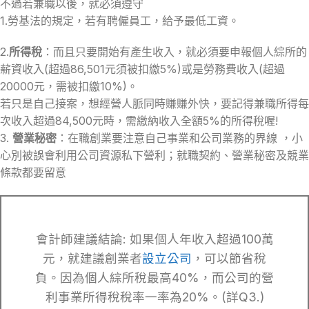
不過若兼職以後，就必須遵守
1.勞基法的規定，若有聘僱員工，給予最低工資。
2.
所得稅
：而且只要開始有產生收入，就必須要申報個人綜所的
薪資收入(超過86,501元須被扣繳5%)或是勞務費收入(超過
20000元，需被扣繳10%)。
若只是自己接案，想經營人脈同時賺賺外快，要記得兼職所得每
次收入超過84,500元時，需繳納收入全額5%的所得稅喔!
3.
營業秘密
：在職創業要注意自己事業和公司業務的界線 ，小
心別被誤會利用公司資源私下營利；就職契約、營業秘密及競業
條款都要留意
會計師建議結論: 如果個人年收入超過100萬
元，就建議創業者
設立公司
，可以節省稅
負。因為個人綜所稅最高40%，而公司的營
利事業所得稅稅率一率為20%。(詳Q3.)