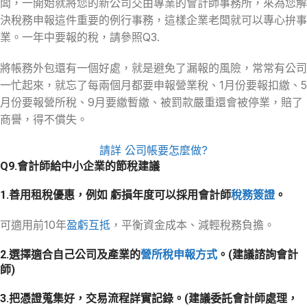
闆，一開始就將您的新公司交由專業的會計師事務所，來為您解
決稅務申報這件重要的例行事務，這樣企業老闆就可以專心拚事
業。一年中要報的稅，請參照Q3.
將帳務外包還有一個好處，就是避免了漏報的風險，常常有公司
一忙起來，就忘了每兩個月都要申報營業稅、1月份要報扣繳、5
月份要報營所稅、9月要繳暫繳、被罰款嚴重還會被停業，賠了
商譽，得不償失。
請詳 公司帳要怎麼做?
Q9.會計師給中小企業的節稅建議
1.善用租稅優惠，例如 虧損年度可以採用會計師
稅務簽證
。
可適用前10年
盈虧互抵
，平衡資金成本、減輕稅務負擔。
2.選擇適合自己公司及產業的
營所稅申報方式
。(建議諮詢會計
師)
3.把憑證蒐集好，交易流程詳實記錄。(建議委託會計師處理，