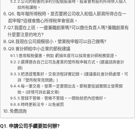
2.公司的稅後的淨利分配給股東時，股東會有股利所得併入個人
綜所稅課稅。
Q6. 每年報所得稅時，是否要將公司收入和個人薪資所得合在一
起申報?這樣會擔心所得稅率會很高。
Q7.我還在上班、一邊兼職創業嗎?可以擔任負責人嗎?兼職創業有
什麼要注意的地方?
Q8.我現在公司規模很小，營業稅申報可以自己做嗎?
Q9.會計師給中小企業的節稅建議
1.善用租稅優惠，例如 虧損年度可以採用會計師稅務簽證。
2.選擇適合自己公司及產業的營所稅申報方式。(建議諮詢會計
師)
3.把憑證蒐集好，交易流程詳實記錄。(建議委託會計師處理，可
詳「營所稅常見問題」)
4.每一筆交易，發票一定要開出去。節稅要從誠實開立發票開
始。(詳情可詳此篇文章)
5.管錢不管帳、管帳不管錢。一開始就把內控做好。
6.時時更新法令，以免被罰
免費諮詢
Q1. 申請公司手續要如何辦?