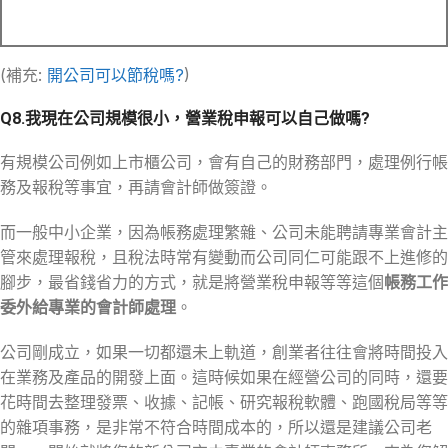
(補充:
開公司可以節稅嗎?
)
Q8.我現在公司規模很小，營業稅申報可以自己做嗎?
有規模公司例如上市櫃公司，會有自己的財務部門，處理例行帳
務及報稅等事宜，再請會計師做簽證。
而一般中小企業，因為帳務處理繁雜、公司未能聘請專業會計主
管來處理報稅，且稅法時常有變動而公司同仁可能跟不上進修的
腳步，最省錢省力的方式，就是將營業稅申報等等這個
帳務工作
委外給專業的會計師處理
。
公司剛成立，如果一切都還未上軌道，創業者往往會將時間投入
在業務及產品的開發上面。這時候如果在經營公司的同時，還要
花時間去整理發票、收據、記帳、研究報稅軟體、跑國稅局等等
的雜項事務，是非常不符合時間成本的，所以還是建議公司老