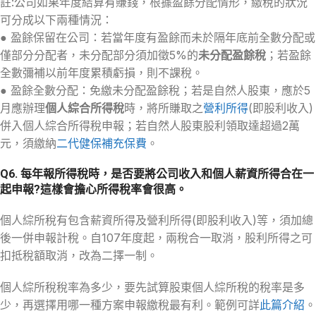
註:公司如果年度結算有賺錢，根據盈餘分配情形，繳稅的狀況
可分成以下兩種情況：
● 盈餘保留在公司：若當年度有盈餘而未於隔年底前全數分配或
僅部分分配者，未分配部分須加徵5%的
未分配盈餘稅
；若盈餘
全數彌補以前年度累積虧損，則不課稅。
● 盈餘全數分配：免繳未分配盈餘稅；若是自然人股東，應於5
月應辦理
個人綜合所得稅
時，將所賺取之
營利所得
(即股利收入)
併入個人綜合所得稅申報；若自然人股東股利領取達超過2萬
元，須繳納
二代健保補充保費
。
Q6. 每年報所得稅時，是否要將公司收入和個人薪資所得合在一
起申報?這樣會擔心所得稅率會很高。
個人綜所稅有包含薪資所得及營利所得(即股利收入)等，須加總
後一併申報計稅。自107年度起，兩稅合一取消，股利所得之可
扣抵稅額取消，改為二擇一制。
個人綜所稅稅率為多少，要先試算股東個人綜所稅的稅率是多
少，再選擇用哪一種方案申報繳稅最有利。範例可詳
此篇介紹
。