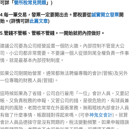
可詳「
營所稅常見問題
」)
4.每一筆交易，發票一定要開出去。節稅要從
誠實開立發票
開
始。(詳情可詳
此篇文章
)
5.管錢不管帳、管帳不管錢。一開始就把內控做好。
建議公司要為公司經營設置一個防火牆。內部控制不管是大公
司、小公司都非常需要。不要讓一個人從頭到尾全權負責一件事
情，就是最基本內部控制制度。
如果公司剛開始營業，通常都無法聘僱專職的會計(管帳)及另外
一位專職的財務人員(管錢)。
這時候如果為了省錢，公司自行雇用「一位」會計人員，又要記
帳、又負責稅務的申報、又管公司的錢，是很危險的，有球員兼
裁判的風險，老闆也常常在外面衝業務，無暇稽核內部會計人員
有做了什麼事情、帳跟錢對得起來嗎。(可參
神鬼女會計
)。就算
會計人員品德操守是沒有問題的，稅法變動頻繁，如果申報錯誤