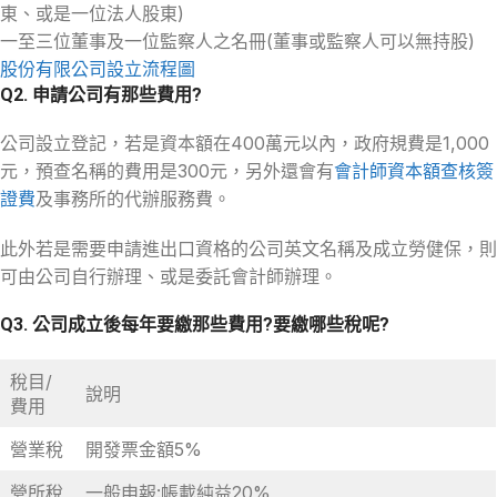
東、或是一位法人股東)
一至三位董事及一位監察人之名冊(董事或監察人可以無持股)
股份有限公司設立流程圖
Q2. 申請公司有那些費用?
公司設立登記，若是資本額在400萬元以內，政府規費是1,000
元，預查名稱的費用是300元，另外還會有
會計師資本額查核簽
證費
及事務所的代辦服務費。
此外若是需要申請進出口資格的公司英文名稱及成立勞健保，則
可由公司自行辦理、或是委託會計師辦理。
Q3. 公司成立後每年要繳那些費用?要繳哪些稅呢?
稅目/
說明
費用
營業稅
開發票金額5%
營所稅
一般申報:帳載純益20%