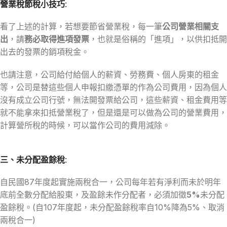
營業稅節稅小技巧:
看了上述的計算，若想要節省營業稅，每一筆
公司營業相關支
出
，請
務必取得進項發票
，也就是俗稱的「進項」，以供扣抵開
出去的發票的銷項稅金。
也請注意，公司給付給個人的薪資、勞務費、個人房東的租金
等，公司是替這些個人申報扣繳憑單的作為公司費用，因為個人
沒有成立公司行號，無法開發票給公司，這些薪資、租金費用等
就不能拿來扣抵營業稅了，但是還是可以做為公司的營業費用，
計算營所稅的時候，可以當作公司的費用減除。
三、未分配盈餘稅:
自民國87年度起實施兩稅合一，公司每年若有淨利而未於明年
底前全數分配給股東，及盈餘未作分配者，必須加徵
5%
未分配
盈餘稅。(自107年度起，未分配盈餘稅率自10%降為5%、取消
兩稅合一)