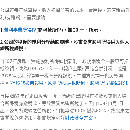
公司若每年結算後，收入扣掉所有的成本、費用後，若有稅前淨
利(有賺錢)，需要繳納:
1.
營利事業所得稅
(簡稱營所稅)，如Q3.一、所示。
2.公司的稅後的淨利分配給股東時，股東會有
股利所得
併入個人
綜所稅課稅。
自107年度起，實施股利所得課稅新制，取消兩稅合一股東可扣
抵稅額，改為(1)8.5%、每一申報戶上限8萬元合併計稅，或是
(2)28%股利所得單一稅率分離課稅，二種方案擇一供民眾選
擇。(
存股族如何報稅
、
股利所得課稅新制
、
股利所得課稅2擇1
)
自民國87年實施兩稅合一後，所繳的營所稅可扣抵股東個人綜
合所得稅應繳稅款，等於實質免營所稅了。但自104年1月1日
起，公司所繳納之營所稅，扣抵率從100%變為50%，故股東之
實質稅負會增加，相關規定可詳
財政健全方案
。