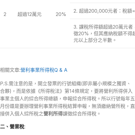
2. 超過200,000元者：稅
2
超過12萬元
20%
3. 課稅所得額超過20萬元
徵20%，但其應納稅額不得
元以上部分之半數。
相關文章:
營利事業所得稅Q & A
P.S.需注意的是，開立發票的行號組織(即非屬小規模之獨資、
合夥)，而是依據《所得稅法》第14條規定，要將營利所得併入
事業主個人的綜合所得總額，申報綜合所得稅。所以行號每年五
月份還是要辦理營利事業所得稅結算申報，無須繳納營所稅，直
接併入個人綜所稅之
營利所得
課徵綜合所得稅。
二、營業稅: