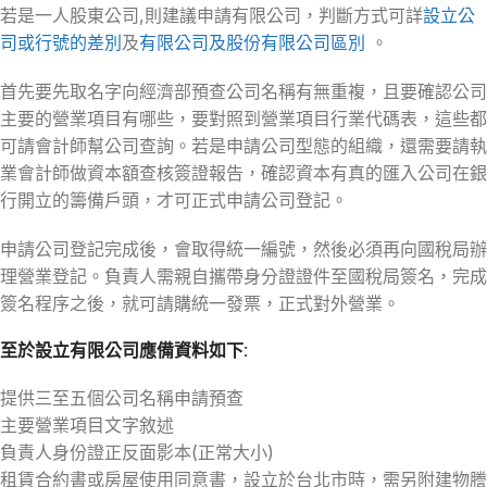
若是一人股東公司,則建議申請有限公司，判斷方式可詳
設立公
司或行號的差別
及
有限公司及股份有限公司區別
。
首先要先取名字向經濟部預查公司名稱有無重複，且要確認公司
主要的營業項目有哪些，要對照到營業項目行業代碼表，這些都
可請會計師幫公司查詢。若是申請公司型態的組織，還需要請執
業會計師做資本額查核簽證報告，確認資本有真的匯入公司在銀
行開立的籌備戶頭，才可正式申請公司登記。
申請公司登記完成後，會取得統一編號，然後必須再向國稅局辦
理營業登記。負責人需親自攜帶身分證證件至國稅局簽名，完成
簽名程序之後，就可請購統一發票，正式對外營業。
至於設立
有限公司
應備資料如下:
提供三至五個公司名稱申請預查
主要營業項目文字敘述
負責人身份證正反面影本(正常大小)
租賃合約書或房屋使用同意書，設立於台北市時，需另附建物謄