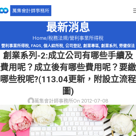
最新消息
Home
稅務法規
營利事業所得稅
營利事業所得稅
,
FAQS
,
個人綜所稅
,
公司登記
,
創業專區
,
創業系列
,
勞健保法
創業系列-2:成立公司有哪些手續及
規
,
工商登記
,
會計師簽證
,
營業稅
,
股利收入
,
資本額查核簽證
費用呢？成立後有哪些費用呢？要繳
哪些稅呢?(113.04更新，附設立流程
圖)
萬集會計師事務所
On 2012-07-08