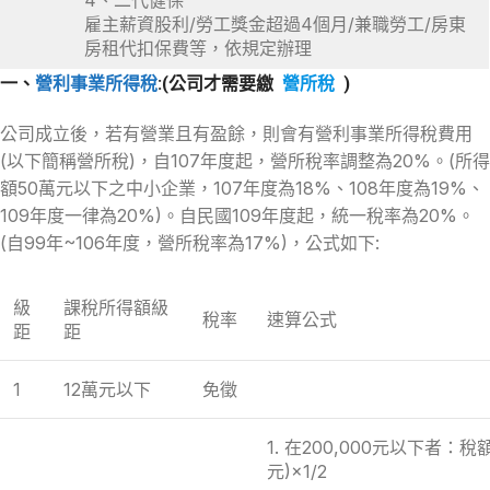
4、二代健保
雇主薪資股利/勞工獎金超過4個月/兼職勞工/房東
房租代扣保費等，依規定辦理
一、
營利事業所得稅
:(公司才需要繳
營所稅
)
公司成立後，若有營業且有盈餘，則會有營利事業所得稅費用
(以下簡稱營所稅)，自107年度起，營所稅率調整為20%。(所得
額50萬元以下之中小企業，107年度為18%、108年度為19%、
109年度一律為20%)。自民國109年度起，統一稅率為20%。
(自99年~106年度，營所稅率為17%)，公式如下:
級
課稅所得額級
稅率
速算公式
距
距
1
12萬元以下
免徵
1. 在200,000元以下者：稅額
元)×1/2