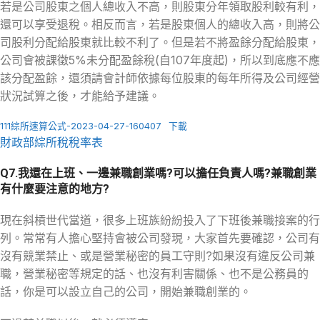
若是公司股東之個人總收入不高，則股東分年領取股利較有利，
還可以享受退稅。相反而言，若是股東個人的總收入高，則將公
司股利分配給股東就比較不利了。但是若不將盈餘分配給股東，
公司會被課徵5%未分配盈餘稅(自107年度起)，所以到底應不應
該分配盈餘，還須請會計師依據每位股東的每年所得及公司經營
狀況試算之後，才能給予建議。
111綜所速算公式-2023-04-27-160407
下載
財政部綜所稅稅率表
Q7.我還在上班、一邊兼職創業嗎?可以擔任負責人嗎?兼職創業
有什麼要注意的地方?
現在斜槓世代當道，很多上班族紛紛投入了下班後兼職接案的行
列。常常有人擔心堅持會被公司發現，大家首先要確認，公司有
沒有競業禁止、或是營業秘密的員工守則?如果沒有違反公司兼
職，營業秘密等規定的話、也沒有利害關係、也不是公務員的
話，你是可以設立自己的公司，開始兼職創業的。