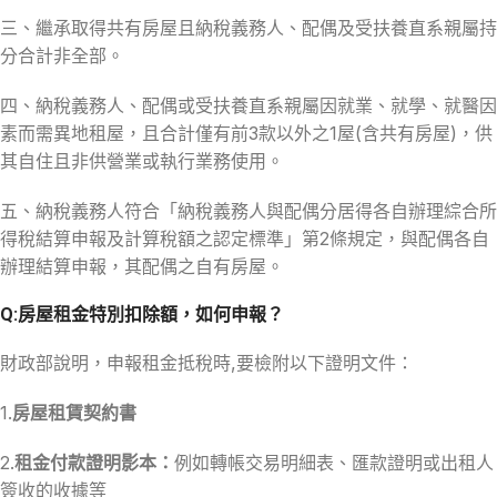
三、繼承取得共有房屋且納稅義務人、配偶及受扶養直系親屬持
分合計非全部。
四、納稅義務人、配偶或受扶養直系親屬因就業、就學、就醫因
素而需異地租屋，且合計僅有前3款以外之1屋(含共有房屋)，供
其自住且非供營業或執行業務使用。
五、納稅義務人符合「納稅義務人與配偶分居得各自辦理綜合所
得稅結算申報及計算稅額之認定標準」第2條規定，與配偶各自
辦理結算申報，其配偶之自有房屋。
Q:房屋租金特別扣除額，如何申報？
財政部說明，申報租金抵稅時,要檢附以下證明文件：
1.
房屋租賃契約書
2.
租金付款證明影本：
例如轉帳交易明細表、匯款證明或出租人
簽收的收據等