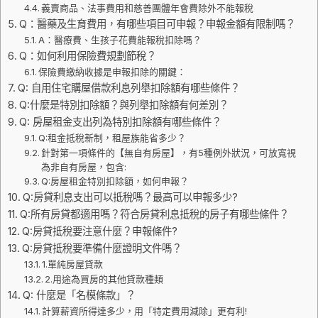
義賣商品、法事費用和慈善團體年會費除外不能報稅
Q：醫藥及生育費用，有哪些項目可申報？申報金額有限制嗎？
A：醫療費、生孩子花費能報稅扣除嗎？
Q：如何利用保險費規劃節稅？
保險費繳納收據是申報扣除的關鍵：
Q: 自用住宅購屋借款利息列舉扣除額有哪些條件？
Q:什麼是特別扣除額？與列舉扣除額有何差別？
Q: 房屋租金支出列為特別扣除額有哪些條件？
Q:租金抵稅新制，租屋族能省多少？
針對第一項條件的【無自有房屋】，有5種例外狀況，可放寬視
為非自有房屋，包含:
Q:房屋租金特別扣除額，如何申報？
Q:房貸利息支出可以抵稅嗎？最高可以申報多少?
Q:所有房貸都適用嗎？符合房貸利息抵稅的房子有哪些條件？
Q:房貸抵稅要注意什麼？申報條件?
Q:房貸抵稅要準備什麼證明文件嗎？
1.單純房屋貸款
2.用途為買房的其他貸款種類
Q: 什麼是「名模條款」？
計算薪資所得達多少，用「特定費用減除」更有利!