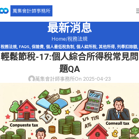
最新消息
Home
稅務法規
稅務法規
,
FAQS
,
保險費
,
個人最低稅負制
,
個人綜所稅
,
其他所得
,
列舉扣除額
,
輕鬆節稅-17:個人綜合所得稅常見問
執行業務所得
,
幼兒學前扣除額
,
扶養親屬扣除額
,
教育學費特別扣除額
,
綜所稅
免稅額
,
薪資所得
,
購屋貸款利息
,
輕鬆節稅
,
輕鬆節稅-綜所稅
題QA
萬集會計師事務所
On 2025-04-23