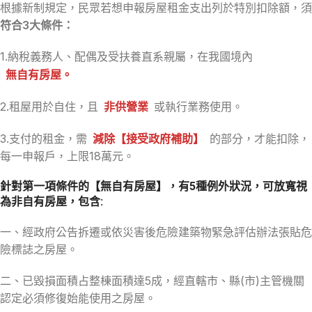
根據新制規定，民眾若想申報房屋租金支出列於特別扣除額，須
符合3大條件：
1.納稅義務人、配偶及受扶養直系親屬，在我國境內
無自有房屋
。
2.租屋用於自住，且
非供營業
或執行業務使用。
3.支付的租金，需
減除【接受政府補助】
的部分，才能扣除，
每一申報戶，上限18萬元。
針對第一項條件的【無自有房屋】，有5種例外狀況，可放寬視
為非自有房屋，包含:
一、經政府公告拆遷或依災害後危險建築物緊急評估辦法張貼危
險標誌之房屋。
二、已毀損面積占整棟面積達5成，經直轄市、縣(市)主管機關
認定必須修復始能使用之房屋。