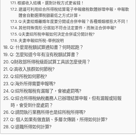
根據收入結構，選對計稅方式更省錢！
建議可利用綜合所得稅結算電子申報繳稅軟體辦理申報，申報軟
體會自動選擇稅額最低之方式計算。
Q:夫妻結婚離婚年度要分開或合併申報？各種婚姻樣態大不同！
其他特殊情形:分居如不符合法定要件，而無法合併申報?
Q夫妻綜所稅申報如何決定合併或分開計稅?
夫妻申報綜所稅-舉例說明
Q: 什麼是稅額試算通知書？何時起跑？
Q: 怎麼知道今年有沒有稅額試算書？
Q財政部所得稅級距試算工具該怎麼使用？
Q:高收入族群如何節稅?
Q:綜所稅如何節稅?
Q:海外所得需要申報嗎?
Q:綜所稅報稅有漏報了，會被處罰嗎?
Q:綜合所得稅納稅義務人已辦理結算申報，但有漏報或短報
時，會受到什麼處罰？
Q:請問執行業務所得也是綜所稅所得嗎?
Q: 個人如果有做直銷、多層次傳銷，所得如何計算?
Q:退職所得如何計算?