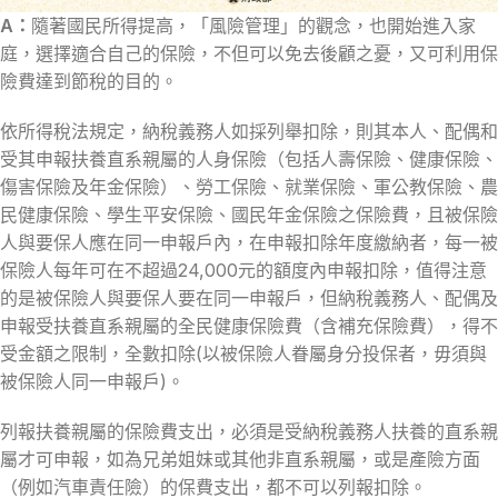
A：
隨著國民所得提高，「風險管理」的觀念，也開始進入家
庭，選擇適合自己的保險，不但可以免去後顧之憂，又可利用保
險費達到節稅的目的。
依所得稅法規定，納稅義務人如採列舉扣除，則其本人、配偶和
受其申報扶養直系親屬的人身保險（包括人壽保險、健康保險、
傷害保險及年金保險）、勞工保險、就業保險、軍公教保險、農
民健康保險、學生平安保險、國民年金保險之保險費，且被保險
人與要保人應在同一申報戶內，在申報扣除年度繳納者，每一被
保險人每年可在不超過24,000元的額度內申報扣除，值得注意
的是被保險人與要保人要在同一申報戶，但納稅義務人、配偶及
申報受扶養直系親屬的全民健康保險費（含補充保險費），得不
受金額之限制，全數扣除(以被保險人眷屬身分投保者，毋須與
被保險人同一申報戶)。
列報扶養親屬的保險費支出，必須是受納稅義務人扶養的直系親
屬才可申報，如為兄弟姐妹或其他非直系親屬，或是產險方面
（例如汽車責任險）的保費支出，都不可以列報扣除。