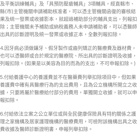
及平衡訓練輔具」及「具預防壓瘡輔具」3項輔具，經直轄市、
縣(市)主管機關申請補助核准者，可以憑主管機關函復的審核結
果及統一發票或收據影本，就超過補助部分的輔具支出，列報扣
除；主管機關未予補助或納稅義務人未申請補助者，可以憑醫師
出具的診斷證明及統一發票或收據正本，全數列報扣除。
4.因牙病必須做鑲牙、假牙製作或齒列矯正的醫療費及器材費，
也可以憑醫師或合於規定的醫療院、所出具的診斷證明及收據，
列報扣除。(如果是以美容為目的而為的支出，不可申報扣除。)
5.付給養護中心的養護費並不在醫藥費列舉扣除項目中，但如果
養護費中確有具醫療行為的支出費用，且為公立機構所開立之收
據，只要將屬於醫療給付部分的費用，單獨開立收據，就可以申
報扣除。
6.付給依法立案之公立單位或與全民健康保險具有特約關係之護
理之家機構及居家護理機構的醫療費用，可檢附該機構出具之收
費收據及醫師診斷證明書，申報列舉扣除。