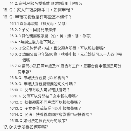
案例:列報名模條款 限3類費用上限9%
Q：家人有領身障手冊，如何申報？
Q: 申報扶養親屬有哪些基本條件？
1.直系尊親屬（祖父母、父母）
2.子女、同胞兄弟姊妹
3.其他親屬或家屬（伯、舅、姪、甥、孫等）
*無謀生能力指下列之一：
Q:父母皆超過70歲，且父親有所得，可以報扶養嗎?
Q:請問父母已年滿60歲，扶養申報，兄弟姊妹可以一人各申報
一個嗎
Q:請問小孩已滿18歲及20歲皆有工作，是要合併申報還是可分
開申報?
Q: 申報扶養親屬可以節稅嗎？
Q: 申報扶養親屬需要證明文件嗎？
Q: 父母有收入可以報扶養嗎？
Q:父母可以分開被子女申報扶養嗎?
Q: 扶養親屬不同戶籍可以報扶養嗎？
Q: 子女失業或待業可以申報扶養嗎？
Q: 民法上扶養義務順序會影響申報扶養嗎？
Q:如何決定扶養父母的順序?
Q:夫妻所得如何申報?