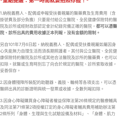
*
重點提醒：第一時間就要拍照存證！
*
1.納稅義務人、配偶或申報受扶養親屬的醫藥費及生育費用（含
掛號費及部分負擔）只要是付給公立醫院、全民健康保險特約醫
院及診所或經財政部認定會計紀錄完備正確的醫院，
都可以憑醫
院、診所出具的費用收據正本列報，沒有金額的限制。
另自101年7月6日起，納稅義務人、配偶或受扶養親屬如屬因身
心失能無力自理生活而須長期照護者，其付與公立醫院、全民健
康保險特約醫院及診所或其他合法醫院及診所的醫藥費，也可以
扣除。就醫或生育時別忘了向合於規定的醫院、診所索取收據，
妥善保存。
2.因身體殘障所裝配的助聽器、義肢、輪椅等各項支出，可以憑
醫師出具的診斷證明與統一發票或收據，全數列報扣除。
3.因身心障礙購買身心障礙者權益保障法第26條規定的醫療輔具
及同法第71條第2項授權訂定的身心障礙者輔具費用補助辦法第
2條所列「身體、生理與生化試驗設備及材料」、「身體、肌力