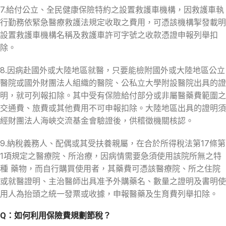
7.給付公立、全民健康保險特約之設置救護車機構，因救護車執
行勤務依緊急醫療救護法規定收取之費用，可憑該機構掣發載明
設置救護車機構名稱及救護車許可字號之收款憑證申報列舉扣
除。
8.因病赴國外或大陸地區就醫，只要能檢附國外或大陸地區公立
醫院或國外財團法人組織的醫院、公私立大學附設醫院出具的證
明，就可列報扣除。其中受有保險給付部分或非屬醫藥費範圍之
交通費、旅費或其他費用不可申報扣除。大陸地區出具的證明須
經財團法人海峽交流基金會驗證後，供稽徵機關核認。
9.納稅義務人、配偶或其受扶養親屬，在合於所得稅法第17條第
1項規定之醫療院、所治療，因病情需要急須使用該院所無之特
種 藥物，而自行購買使用者，其藥費可憑該醫療院、所之住院
或就醫證明、主治醫師出具准予外購藥名、數量之證明及書明使
用人為抬頭之統一發票或收據，申報醫藥及生育費列舉扣除。
Q：如何利用保險費規劃節稅？