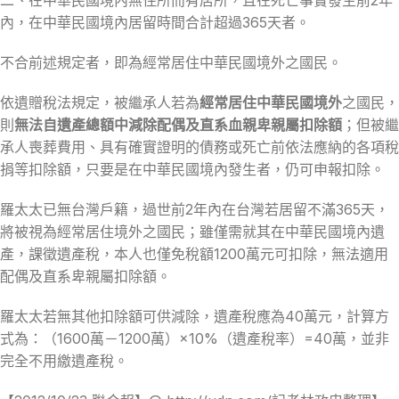
內，在中華民國境內居留時間合計超過365天者。
不合前述規定者，即為經常居住中華民國境外之國民。
依遺贈稅法規定，被繼承人若為
經常居住中華民國境外
之國民，
則
無法自遺產總額中減除配偶及直系血親卑親屬扣除額
；但被繼
承人喪葬費用、具有確實證明的債務或死亡前依法應納的各項稅
捐等扣除額，只要是在中華民國境內發生者，仍可申報扣除。
羅太太已無台灣戶籍，過世前2年內在台灣若居留不滿365天，
將被視為經常居住境外之國民；雖僅需就其在中華民國境內遺
產，課徵遺產稅，本人也僅免稅額1200萬元可扣除，無法適用
配偶及直系卑親屬扣除額。
羅太太若無其他扣除額可供減除，遺產稅應為40萬元，計算方
式為：（1600萬－1200萬）×10%（遺產稅率）=40萬，並非
完全不用繳遺產稅。