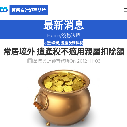
最新消息
Home
稅務法規
稅務法規
,
遺產及贈與稅
常居境外 遺產稅不適用親屬扣除額
萬集會計師事務所
On 2012-11-03