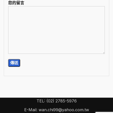
您的留言
TEL: (02) 2785-5976
E-Mail: wan.chi99@yahoo.com.tw