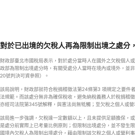
對於已出境的欠稅人再為限制出境之處分
財政部臺北市國稅局表示，對於處分當時人在國外之欠稅個人或
政部為限制出境處分時，有關受處分人當時在境內或境外，並非
20號判決可資參照）。
該局說明，財政部就符合稅捐稽徵法第24條第3 項規定之要
法規範。而該處分無非為確保稅收，避免納稅義務人於稅捐稽徵
亦經司法院第345號解釋，與憲法尚無牴觸；至欠稅之個人或
該局進一步強調，欠稅達一定數額以上，且未提供足額擔保，或
是處分前實際上已考量比例原則；但限制出境處分，並不發生限
國境內欠稅人為限制出境處分，藉由限制該欠稅之個人或營利事