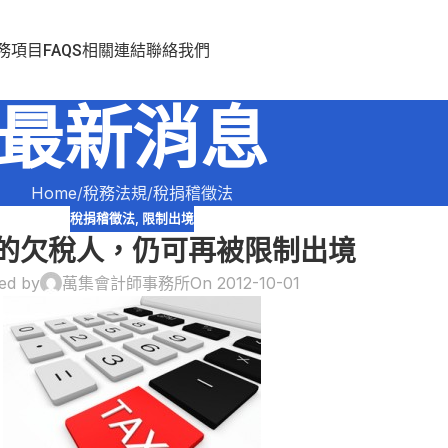
務項目
FAQS
相關連結
聯絡我們
最新消息
Home
稅務法規
稅捐稽徵法
稅捐稽徵法
,
限制出境
的欠稅人，仍可再被限制出境
ed by
萬集會計師事務所
On 2012-10-01