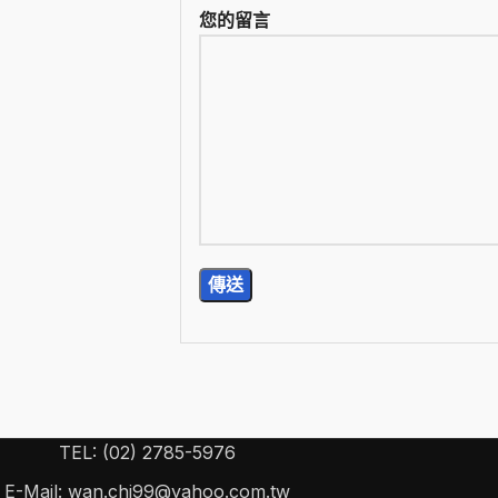
您的留言
TEL: (02) 2785-5976
E-Mail: wan.chi99@yahoo.com.tw