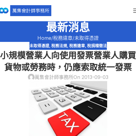
最新消息
Home
稅務違章
未取得憑證
未取得憑證
,
稅務法規
,
稅務違章
,
稅捐稽徵法
小規模營業人向使用發票營業人購買
貨物或勞務時，仍應索取統一發票
萬集會計師事務所
On 2013-09-03