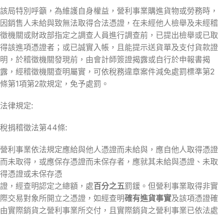
該局特別呼籲，為維護自身權益，營利事業購進貨物或勞務時，
因銷售人未給與致無法取得合法憑證，在未經他人檢舉及未經稽
徵機關或財政部指定之調查人員進行調查前，已提出檢舉或已取
得該進項憑證者；或已誠實入帳，且能提示送貨單及支付貨款證
明，於稽徵機關發現前，由會計師簽證揭露或自行於申報書揭
露，經稽徵機關查明屬實，可依稅務違章案件減免處罰標準第2
條第1項第2款規定，免予處罰。
法律規定:
稅捐稽徵法第44條:
營利事業依法規定應給與他人憑證而未給與，應自他人取得憑證
而未取得，或應保存憑證而未保存者，應就其未給與憑證、未取
得憑證或未保存憑
證，經查明認定之總額，處
百分之五
罰鍰。但營利事業取得非實
際交易對象所開立之憑證，如經查明
確有進貨事實
及該項憑證確
由實際銷貨之營利事業所交付，且實際銷貨之營利事業已依法處