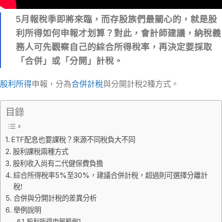
5月報稅季即將來臨，而存股族們最關心的，就是股
利所得如何申報才划算？對此，會計師建議，納稅義
務人可先觀察自己的綜合所得稅率，再決定要採取
「合併」或「分開」計稅。
股利所得
申報，分為
合併計稅
與分開計稅2種方式。
目錄
ETF配息也要課稅？來源不同稅負大不同
股利課稅兩種方式
股利收入尚有二代健保費負擔
綜合所得稅率5%至30%，建議合併計稅，超過則可選擇分離計
稅!
合併與分開計稅的差異分析
舉例說明
股利所得申報範例1