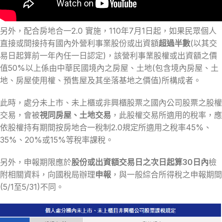
另外，配合房地合一2.0 實施，110年7月1日起，如果民眾個人
直接或間接持有國內外營利事業股份或出資額
超過半數
(以其交
易日起算前一年內任一日認定)，該營利事業股權或出資額之價
值50%以上係由中華民國境內之房屋、土地(包含境內房屋、土
地、房屋使用權、預售屋及其坐落基地之價值)所構成者。
此時，處分未上市、未上櫃或非興櫃股票之國內公司股票之股權
交易，會被
視同房屋、土地交易
，此股權交易所適用的稅率，應
依股權持有期間按房地合一稅制2.0規定所適用之稅率45%、
35%、20%或15%等稅率課稅。
另外，申報期限應於
股份或出資額交易日之次日起算30日內
檢
附相關資料，向國稅局辦理
申報
，與一般綜合所得稅之申報期間
(5/1至5/31)不同。