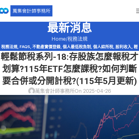
最新消息
Home
稅務法規
稅務法規
,
FAQS
,
不動產實價登錄
,
個人最低稅負制
,
個人綜所稅
,
股利收入
,
輕
輕鬆節稅系列-18:存股族怎麼報稅才
鬆節稅
,
輕鬆節稅-綜所稅
划算?115年ETF怎麼課稅?如何判斷
要合併或分開計稅?(115年5月更新)
萬集會計師事務所
On 2025-04-26