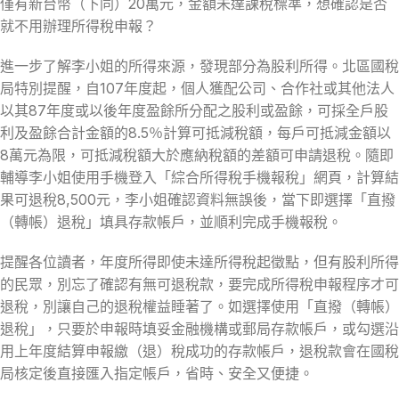
僅有新台幣（下同）20萬元，金額未達課稅標準，想確認是否
就不用辦理所得稅申報？
進一步了解李小姐的所得來源，發現部分為股利所得。北區國稅
局特別提醒，自107年度起，個人獲配公司、合作社或其他法人
以其87年度或以後年度盈餘所分配之股利或盈餘，可採全戶股
利及盈餘合計金額的8.5％計算可抵減稅額，每戶可抵減金額以
8萬元為限，可抵減稅額大於應納稅額的差額可申請退稅。隨即
輔導李小姐使用手機登入「綜合所得稅手機報稅」網頁，計算結
果可退稅8,500元，李小姐確認資料無誤後，當下即選擇「直撥
（轉帳）退稅」填具存款帳戶，並順利完成手機報稅。
提醒各位讀者，年度所得即使未達所得稅起徵點，但有股利所得
的民眾，別忘了確認有無可退稅款，要完成所得稅申報程序才可
退稅，別讓自己的退稅權益睡著了。如選擇使用「直撥（轉帳）
退稅」，只要於申報時填妥金融機構或郵局存款帳戶，或勾選沿
用上年度結算申報繳（退）稅成功的存款帳戶，退稅款會在國稅
局核定後直接匯入指定帳戶，省時、安全又便捷。