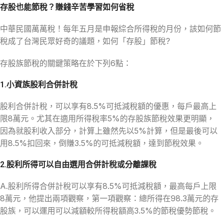
存股也能節稅？賺錢辛苦學習如何省稅
中華民國萬萬稅！每年五月是申報綜合所得稅的月份，該如何節
稅成了台灣民眾好奇的議題，如何「存股」節稅?
存股族節稅的關鍵策略在於下列6點：
1.小資族股利合併計稅
股利合併計稅，可以享有8.5%可抵減稅額的優惠，每戶最高上
限8萬元。尤其在適用所得稅率5%的存股族節稅效果更明顯，
因為就股利收入部分，計算上雖然先以5%計算，但是最後可以
用8.5%扣回來，倒賺3.5%的可抵減稅額，達到節稅效果。
2.股利所得可以自由選用合併計稅或分離課稅
A.股利所得合併計稅可以享有8.5%可抵減稅額，最高每戶上限
8萬元，他提出兩項觀察，第一項觀察：總所得在98.3萬元的存
股族，可以運用可以減額較所得稅額高3.5%的節稅優勢節稅。