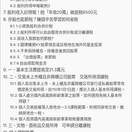
股利所得申報範例2
股利收入記得報！她「年收20萬」被退稅8500元
存股也能節稅？賺錢辛苦學習如何省稅
1.小資族股利合併計稅
2.股利所得可以自由選用合併計稅或分離課稅
高收入族群如何節稅?
3.選擇購買KY股票領息或註冊地在海外的基金投資
4.不參與除權息，除權息後買回股票
5. 「出借股票」來節稅
6.自由搭配現金流
一、基本生活費提高至21.3萬元
二、交易未上市櫃且非興櫃公司股票 交易所得須課稅
個人若出售未上市、未上櫃及非屬興櫃公司發行或私募股票等有
價證券交易所得，自110年1月1日起，應計入個人基本所得課稅。
個人處分國內高風險新創事業之股票，如何適用免納入基本所
得額？
個人交易股權落入房地合一2.0課稅範圍，則視同房地交易，繳
納房地合一稅。
個人投資國內高風險新創事業租稅優惠措施
三、文物、藝術品交易所得 可申請分離課稅