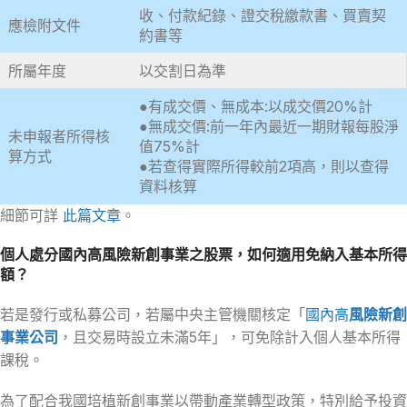
收、付款紀錄、證交稅繳款書、買賣契
應檢附文件
約書等
所屬年度
以交割日為準
●有成交價、無成本:以成交價20%計
●無成交價:前一年內最近一期財報每股淨
未申報者所得核
值75%計
算方式
●若查得實際所得較前2項高，則以查得
資料核算
細節可詳
此篇文章
。
個人處分國內高風險新創事業之股票，如何適用免納入基本所得
額？
若是發行或私募公司，若屬中央主管機關核定「
國內高
風險新創
事業公司
，且交易時設立未滿5年」，可免除計入個人基本所得
課稅。
為了配合我國培植新創事業以帶動產業轉型政策，特別給予投資