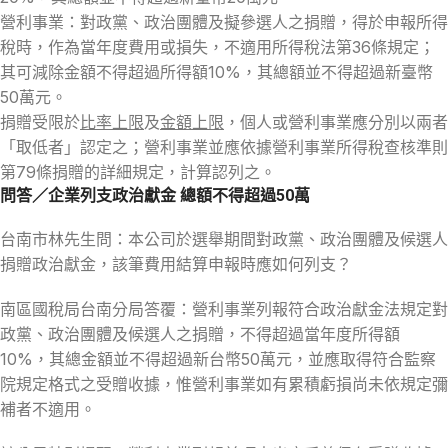
營利事業：對政黨、政治團體及擬參選人之捐贈，得於申報所得
稅時，作為當年度費用或損失，不適用所得稅法第36條規定；
其可減除金額不得超過所得額10%，其總額並不得超過新臺幣
50萬元。
捐贈受限於
比率上限
及
金額上限
，個人或營利事業應分別以兩者
「取低者」認定之；營利事業並應依據營利事業所得稅查核準則
第79條捐贈的詳細規定，計算認列之。
問答／企業列支政治獻金 總額不得超過50萬
台南市林先生問：本公司於選舉期間對政黨、政治團體及候選人
捐贈政治獻金，該筆費用結算申報時應如何列支？
南區國稅局台南分局答覆：營利事業列報符合政治獻金法規定對
政黨、政治團體及候選人之捐贈，不得超過當年度所得額
10%，其總金額並不得超過新台幣50萬元，並應取得符合監察
院規定格式之受贈收據，惟營利事業如有累積虧損尚未依規定彌
補者不適用。