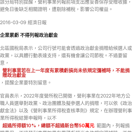
該分局特別提醒，營利事業列報前項支出應妥善保存受贈收據，
避免日後缺乏相關證明，遭剔除補稅，影響公司權益。
2016-03-09 經濟日報
企業累虧 不得列報政治獻金
北區國稅局表示，公司行號可能會透過政治獻金捐贈給候選人或
政黨，以具體行動表達支持，還有機會讓公司節稅。不過要留
意，
營利事業若在
上一年度有累積虧損尚未依規定彌補
時，
不能捐
贈政治獻金
，提醒企業要特別留意。
官員表示，2022年度營所稅已開徵，營利事業在2022年地方公
職人員選舉對政黨、政治團體及擬參選人的捐贈，可以依《政治
獻金法》以及《營利事業所得稅查核準則》規定，在辦理營利事
業所得稅結算申報時，以不
超過所得額10%，總額不超過新台幣
50萬元
範圍內，列報捐