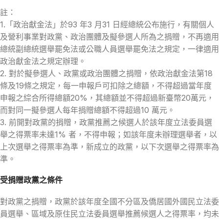
註：
1.「政治獻金法」於93 年3 月31 日經總統公布施行，有關個人
及營利事業對政黨、政治團體及擬參選人所為之捐贈，不再適用
總統副總統選舉罷免法或公職人員選舉罷免法之規定，一律適用
政治獻金法之規定辦理。
2. 對於擬參選人、政黨或政治團體之捐贈，依政治獻金法第18
條及19條之規定，每一申報戶可扣除之總額，不得超過當年度
申報之綜合所得總額20%，其總額並不得超過新臺幣20萬元，
而對同一擬參選人每年捐贈總額不得超過10 萬元。
3. 前開對政黨的捐贈，政黨推薦之候選人於該年度立法委員選
舉之得票率未達1% 者，不得申報；如該年度未辦理選舉者，以
上次選舉之得票率為準，新成立的政黨，以下次選舉之得票率為
準。
受捐贈政黨之條件
對政黨之捐贈，政黨於該年度全國不分區及僑居國外國民立法委
員選舉、區域及原住民立法委員選舉推薦候選人之得票率，均未