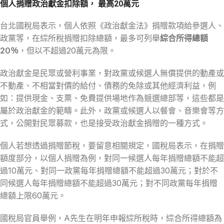
個人捐贈政治獻金扣除額， 最高20萬元
台北國稅局表示，個人依照《政治獻金法》捐贈款項給參選人、
政黨等，在綜所稅捐贈扣除總額，最多可列舉
綜合所得總額
20％
，但以不超過20萬元為限。
政治獻金是民眾或營利事業，對政黨或候選人無償提供的動產或
不動產、不相當對價的給付、債務的免除或其他經濟利益，例
如：提供現金、支票、免費提供場地作為競選總部等，這些都是
屬於政治獻金的範疇。此外，政黨或候選人以餐會、音樂會等方
式，公開對民眾募款，也是接受政治獻金捐贈的一種方式。
個人若想透過捐贈節稅，要留意相關規定，國稅局表示，在捐贈
額度部分，以個人捐贈為例，對同一候選人每年捐贈總額不能超
過10萬元、對同一政黨每年捐贈總額不能超過30萬元；對於不
同候選人每年捐贈總額不能超過30萬元；對不同政黨每年捐贈
總額上限60萬元。
國稅局官員舉例，A先生在明年申報綜所稅時，綜合所得總額為