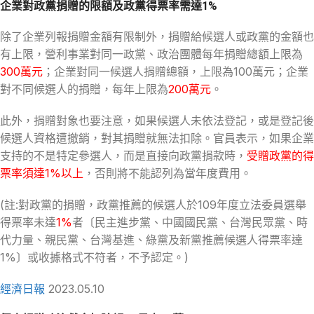
企業對政黨捐贈的限額及政黨得票率需達1%
除了企業列報捐贈金額有限制外，捐贈給候選人或政黨的金額也
有上限，營利事業對同一政黨、政治團體每年捐贈總額上限為
300萬元
；企業對同一候選人捐贈總額，上限為100萬元；企業
對不同候選人的捐贈，每年上限為
200萬元
。
此外，捐贈對象也要注意，如果候選人未依法登記，或是登記後
候選人資格遭撤銷，對其捐贈就無法扣除。官員表示，如果企業
支持的不是特定參選人，而是直接向政黨捐款時，
受贈政黨的得
票率須達1%以上
，否則將不能認列為當年度費用。
(註:對政黨的捐贈，政黨推薦的候選人於109年度立法委員選舉
得票率未達
1%
者〔民主進步黨、中國國民黨、台灣民眾黨、時
代力量、親民黨、台灣基進、綠黨及新黨推薦候選人得票率達
1%〕或收據格式不符者，不予認定。)
經濟日報
2023.05.10