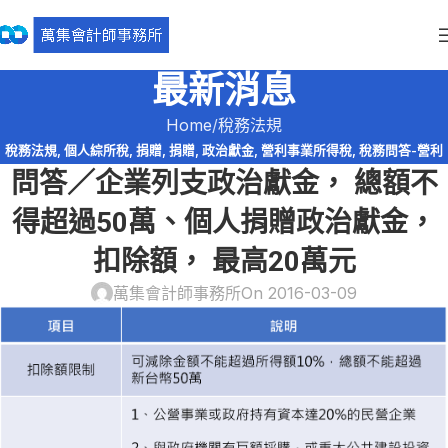
最新消息
Home
稅務法規
稅務法規
,
個人綜所稅
,
捐贈
,
捐贈
,
政治獻金
,
營利事業所得稅
,
稅務問答-營利
問答／企業列支政治獻金， 總額不
事業所得稅
得超過50萬、個人捐贈政治獻金，
扣除額， 最高20萬元
萬集會計師事務所
On 2016-03-09