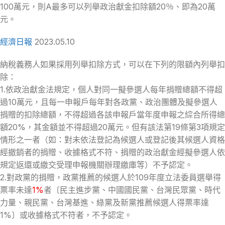
100萬元，則A最多可以列舉政治獻金扣除額20％、即為20萬
元。
經濟日報
2023.05.10
納稅義務人如果採用列舉扣除方式，可以在下列的限額內列舉扣
除：
1.依政治獻金法規定，個人對同一擬參選人每年捐贈總額不得超
過10萬元，且每一申報戶每年對各政黨、政治團體及擬參選人
捐贈的扣除總額，不得超過各該申報戶當年度申報之綜合所得總
額20%，其金額並不得超過20萬元。但有該法第19條第3項規定
情形之一者（如：對未依法登記為候選人或登記後其候選人資格
經撤銷者的捐贈、收據格式不符、捐贈的政治獻金經擬參選人依
規定返還或繳交受理申報機關辦理繳庫等）不予認定。
2.對政黨的捐贈，政黨推薦的候選人於109年度立法委員選舉得
票率未達
1%
者〔民主進步黨、中國國民黨、台灣民眾黨、時代
力量、親民黨、台灣基進、綠黨及新黨推薦候選人得票率達
1%〕或收據格式不符者，不予認定。