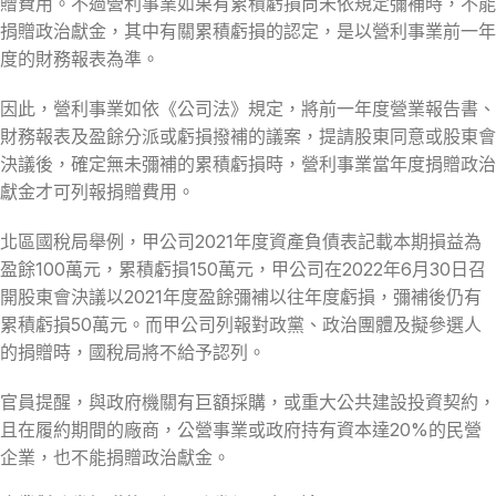
贈費用。不過營利事業如果有累積虧損尚未依規定彌補時，不能
捐贈政治獻金，其中有關累積虧損的認定，是以營利事業前一年
度的財務報表為準。
因此，營利事業如依《公司法》規定，將前一年度營業報告書、
財務報表及盈餘分派或虧損撥補的議案，提請股東同意或股東會
決議後，確定無未彌補的累積虧損時，營利事業當年度捐贈政治
獻金才可列報捐贈費用。
北區國稅局舉例，甲公司2021年度資產負債表記載本期損益為
盈餘100萬元，累積虧損150萬元，甲公司在2022年6月30日召
開股東會決議以2021年度盈餘彌補以往年度虧損，彌補後仍有
累積虧損50萬元。而甲公司列報對政黨、政治團體及擬參選人
的捐贈時，國稅局將不給予認列。
官員提醒，與政府機關有巨額採購，或重大公共建設投資契約，
且在履約期間的廠商，公營事業或政府持有資本達20%的民營
企業，也不能捐贈政治獻金。