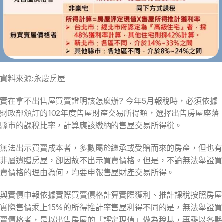
資料來源:永慶房屋
實在拿不出售屋買賣證明該怎麼辦? 今年5月報稅時，必須依據
財政部頒訂的102年度售屋財產交易所得額，選擇出售房屋座落
縣市的課稅比率，計算應該繳納的售屋交易所得稅。
無法出示買賣成本者，多數屬於繼承或受贈而來的房產，但也有
非屬遺贈房屋，卻因故不出示買賣價格。但是，不論無法舉證買
賣價格的理由為何，均要申報售屋財產交易所得。
與實價申報依據實際買賣價格計算實際獲利、推計課稅按照房屋
實際售價乘上15%的所得推計率售屋利得不同的是，無法舉證買
賣價格者，是以出售房屋的「評定現值」做為稅基，再乘以各縣