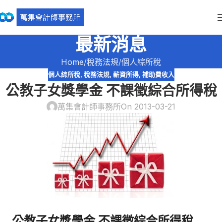
最新消息
Home
稅務法規
個人綜所稅
個人綜所稅
,
稅務法規
,
薪資所得
,
補助費收入
公教子女獎學金 不課徵綜合所得稅
萬集會計師事務所
On 2013-03-21
公教子女獎學金 不課徵綜合所得稅