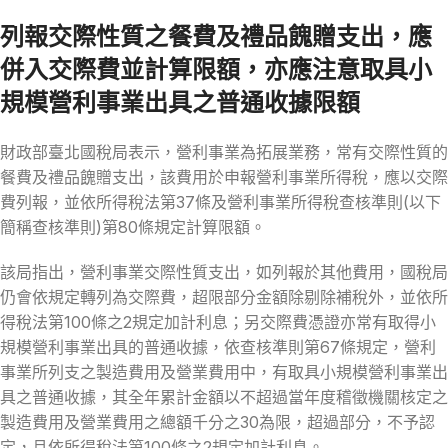
列報交際性質之餐費及禮品餽贈支出，應
併入交際費並計算限額，亦應注意取具小
規模營利事業出具之普通收據限額
財政部臺北國稅局表示，營利事業為拓展業務，常有交際性質的
餐費及禮品餽贈支出，該費用於申報營利事業所得稅，應以交際
費列報，並依所得稅法第37條及營利事業所得稅查核準則(以下
簡稱查核準則)第80條規定計算限額。
該局指出，營利事業交際性質支出，如列報於其他費用，國稅局
仍會依規定轉列為交際費，超限部分金額除剔除補稅外，並依所
得稅法第100條之2規定加計利息；另交際費憑證亦常有取得小
規模營利事業出具的普通收據，依查核準則第67條規定，營利
事業所列支之製造費用及營業費用中，有取具小規模營利事業出
具之普通收據，其全年累計金額以不超過當年度稽徵機關核定之
製造費用及營業費用之總額千分之30為限，超過部分，不予認
定，且依所得稅法第100條之2規定加計利息。