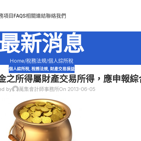
務項目
FAQS
相關連結
聯絡我們
最新消息
Home
稅務法規
個人綜所稅
個人綜所稅
,
稅務法規
,
財產交易損益
金之所得屬財產交易所得，應申報綜
ed by
萬集會計師事務所
On 2013-06-05