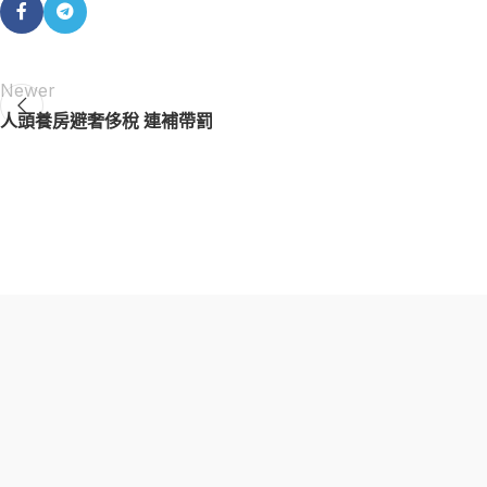
Newer
人頭養房避奢侈稅 連補帶罰