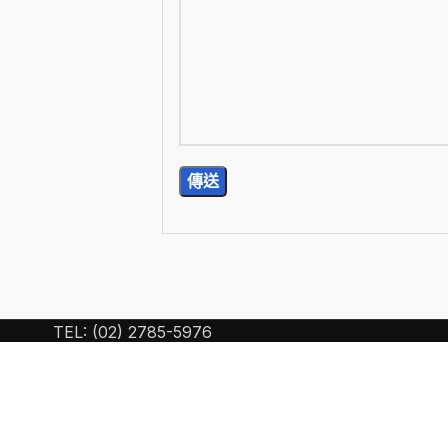
TEL: (02) 2785-5976
E-Mail: wan.chi99@yahoo.com.tw
15) 台北市南港區忠孝東路 6 段 440 號 2 樓
Copyright
2021 萬集會計師事務所