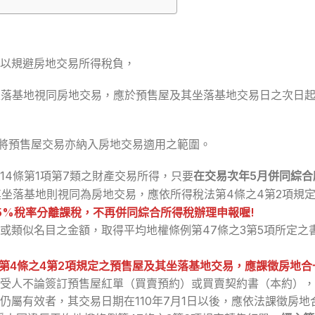
以規避房地交易所得稅負，
及其坐落基地視同房地交易，應於預售屋及其坐落基地交易日之次日
路，將預售屋交易亦納入房地交易適用之範圍。
4條第1項第7類之財產交易所得，只要
在交易次年5月併同綜合
及其坐落基地則視同為房地交易，應依所得稅法第4條之4第2項規
5%稅率分離課稅
，不再併同綜合所得稅辦理申報喔!
類似名目之金額，取得平均地權條例第47條之3第5項所定之書
法)第4條之4第2項規定之預售屋及其坐落基地交易，應課徵房地
受人不論簽訂預售屋紅單（買賣預約）或買賣契約書（本約），
仍屬有效者，其交易日期在110年7月1日以後，應依法課徵房