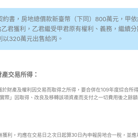
契約書，房地總價款新臺幣（下同）800萬元，甲依
出售給乙君獲利，乙君繼受甲君原有權利、義務，繼續分
利以320萬元出售給丙。
財產交易所得：
獲利，屬於財產及權利因交易而取得之所得，要合併在109年度綜合
及「實際」因取得、改良及移轉該項資產而支付之一切費用後之餘
無論有無獲利，均應在交易日之次日起算30日內申報房地合一稅，並