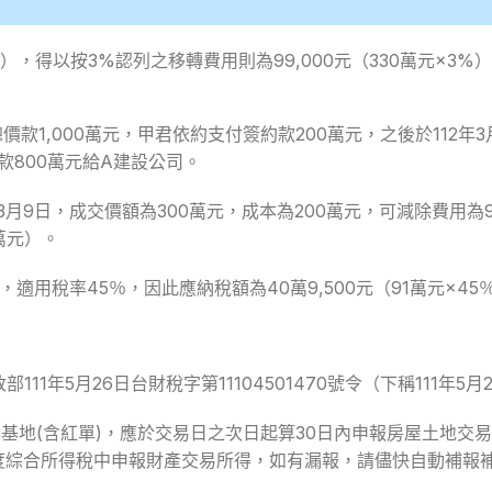
元），得以按3%認列之移轉費用則為99,000元（330萬元×3%
價款1,000萬元，甲君依約支付簽約款200萬元，之後於112
款800萬元給A建設公司。
年3月9日，成交價額為300萬元，成本為200萬元，可減除費用
萬元）。
，適用稅率45％，因此應納稅額為40萬9,500元（91萬元×45
年5月26日台財稅字第11104501470號令（下稱111年5月
其坐落基地(含紅單)，應於交易日之次日起算30日內申報房屋土地
年度綜合所得稅中申報財產交易所得，如有漏報，請儘快自動補報