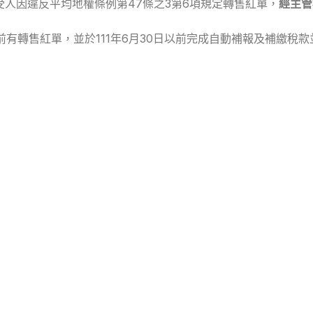
受人因違反平均地權條例第47條之3第6項規定轉售紅單，
經主管
前有轉售紅單，並於111年6月30日以前完成自動補報及補繳稅