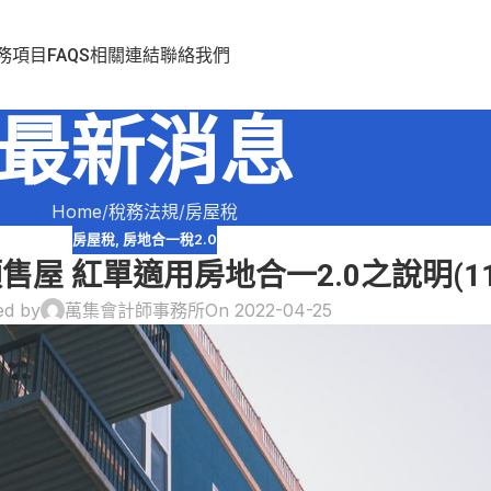
務項目
FAQS
相關連結
聯絡我們
最新消息
Home
稅務法規
房屋稅
房屋稅
,
房地合一稅2.0
屋 紅單適用房地合一2.0之說明(11
ed by
萬集會計師事務所
On 2022-04-25