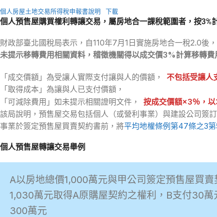
個人房屋土地交易所得稅申報書說明
下載
個人預售屋購買權利轉讓交易，屬房地合一課稅範圍者，按3%
財政部臺北國稅局表示，自110年7月1日實施房地合一稅2.0後
未提示移轉費用相關資料，稽徵機關得以成交價3%計算移轉費
「成交價額」為受讓人實際支付讓與人的價額，
不包括受讓人
「取得成本」為讓與人已支付價額，
「可減除費用」如未提示相關證明文件，
按成交價額×3％，以
該局說明，預售屋交易包括個人（或營利事業）與建設公司簽訂
事業於簽定預售屋買賣契約書前，將
平均地權條例第47條之3第
個人預售屋轉讓交易舉例
A以房地總價1,000萬元與甲公司簽定預售屋
1,030萬元取得A原購屋契約之權利，B支付3
300萬元