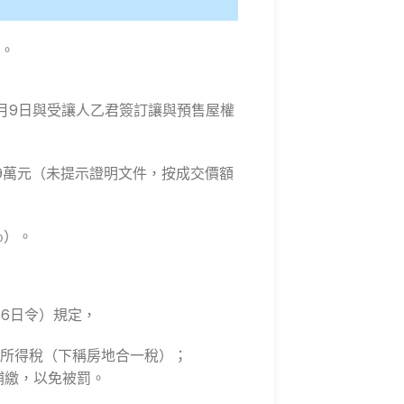
）。
年3月9日與受讓人乙君簽訂讓與預售屋權
為9萬元（未提示證明文件，按成交價額
％）。
26日令）規定，
交易所得稅（下稱房地合一稅）；
補繳，以免被罰。