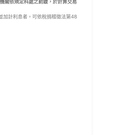
機關依規定科處之罰鍰，於計算交易
款並加計利息者，可依稅捐稽徵法第48