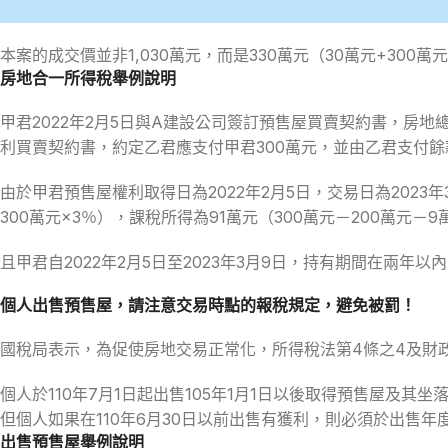
本案的成交價並非1,030萬元，而是330萬元（30萬元+300萬
房地合一所得稅舉例說明
甲君2022年2月5日與A建設公司簽訂預售屋買賣契約書，房地總
利買賣契約書，約定乙君應支付甲君300萬元，並由乙君支付餘
由於甲君預售屋權利取得日為2022年2月5日，交易日為2023
300萬元×3％），課稅所得為91萬元（300萬元－200萬元－9
且甲君自2022年2月5日至2023年3月9日，持有期間在兩年以內
個人出售預售屋，請注意交易時點的報稅規定，避免被罰！
國稅局表示，為促使房地交易正常化，所得稅法第4條之4及財政部111
個人於110年7月1日起出售105年1月1日以後取得預售屋及
但個人如果在110年6月30日以前出售有獲利，則必須於出售
出售預售屋舉例說明