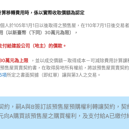
計算移轉費用時，係以實際收取價額為認定
，個人於105年1月1日以後取得之預售屋，在110年7月1日後交
用〔以新臺幣（下同）30萬元為限〕，
支付給建設公司（地主）的價款。
30萬元為上限
，並以成交價額－取得成本－可減除費用計算課
預售屋買賣契約書，在取得房地所有權前，將該預售屋買賣契約
5項
所定之書面契據（即紅單）讓與第3人之交易。
買賣契約，嗣A與B簽訂該預售屋預購權利轉讓契約，
0萬元向A購買該預售屋之購買權利，及支付給A已繳