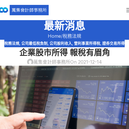
最新消息
Home
稅務法規
稅務法規
,
公司最低稅負制
,
公司股利收入
,
營利事業所得稅
,
證券交易所得
企業股市所得 報稅有眉角
萬集會計師事務所
On 2021-12-14