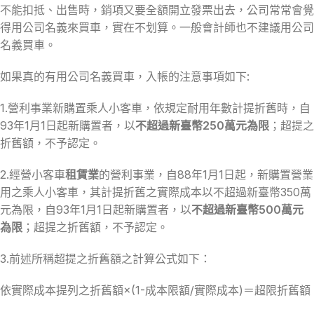
不能扣抵、出售時，銷項又要全額開立發票出去，公司常常會覺
得用公司名義來買車，實在不划算。一般會計師也不建議用公司
名義買車。
如果真的有用公司名義買車，入帳的注意事項如下:
1.營利事業新購置乘人小客車，依規定耐用年數計提折舊時，自
93年1月1日起新購置者，以
不超過新臺幣250萬元為限
；超提之
折舊額，不予認定。
2.經營小客車
租賃業
的營利事業，自88年1月1日起，新購置營業
用之乘人小客車，其計提折舊之實際成本以不超過新臺幣350萬
元為限，自93年1月1日起新購置者，以
不超過新臺幣500萬元
為限
；超提之折舊額，不予認定。
3.前述所稱超提之折舊額之計算公式如下：
依實際成本提列之折舊額×(1-成本限額/實際成本)＝超限折舊額