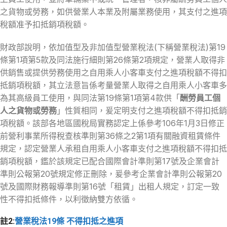
之貨物或勞務，如供營業人本業及附屬業務使用，其支付之進項
稅額准予扣抵銷項稅額。
財政部說明，依加值型及非加值型營業稅法(下稱營業稅法)第19
條第1項第5款及同法施行細則第26條第2項規定，營業人取得非
供銷售或提供勞務使用之自用乘人小客車支付之進項稅額不得扣
抵銷項稅額，其立法意旨係考量營業人取得之自用乘人小客車多
為其高級員工使用，與同法第19條第1項第4款供「
酬勞員工個
人之貨物或勞務
」性質相同，爰定明支付之進項稅額不得扣抵銷
項稅額。該部各地區國稅局實務認定上係參考106年1月3日修正
前營利事業所得稅查核準則第36條之2第1項有關融資租賃條件
規定，認定營業人承租自用乘人小客車支付之進項稅額不得扣抵
銷項稅額，鑑於該規定已配合國際會計準則第17號及企業會計
準則公報第20號規定修正刪除，爰參考企業會計準則公報第20
號及國際財務報導準則第16號「租賃」出租人規定，訂定一致
性不得扣抵條件，以利徵納雙方依循。
註2:
營業稅法19條 不得扣抵之進項