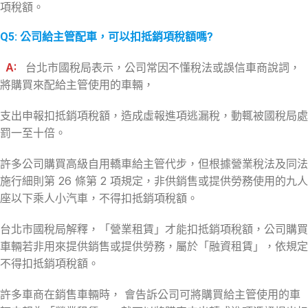
項稅額。
Q5:
公司給主管配車，可以扣抵銷項稅額嗎
?
A:
台北市國稅局表示，公司常因不懂稅法或誤信車商說詞，
將購買來配給主管使用的車輛，
支出申報扣抵銷項稅額，造成虛報進項逃漏稅，動輒被國稅局處
罰一至十倍。
許多公司購買高級自用轎車給主管代步，但根據營業稅法及同法
施行細則第 26 條第 2 項規定，非供銷售或提供勞務使用的九人
座以下乘人小汽車，不得扣抵銷項稅額。
台北市國稅局解釋，「營業租賃」才能扣抵銷項稅額，公司購買
車輛若非用來提供銷售或提供勞務，屬於「融資租賃」，依規定
不得扣抵銷項稅額。
許多車商在銷售車輛時， 會告訴公司可將購買給主管使用的車