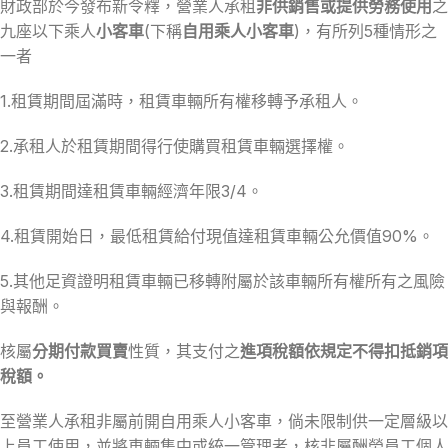
財政部於今發布新令釋，營業人承租
非供銷售或提供勞務使用
之
九座以下乘人
小客車
(下稱
自用乘人小客車
)，有所列5種情形之
一者
1.租賃期間屆滿時，租賃車輛所有權移轉予承租人。
2.承租人於租賃期間得行使購買租賃車輛選擇權。
3.租賃期間達租賃車輛經濟年限3/4。
4.租賃開始日，最低租賃給付現值達租賃車輛公允價值90%。
5.其他足資證明租賃車輛已移轉附屬於該車輛所有權所有之風險
與報酬。
核屬
分期付款買賣
性質，其支付之
進項稅額依規定不得扣抵銷項
稅額。
至營業人承租非屬前開自用乘人小客車，倘未限制供一定層級以
上員工使用，並將車輛集中或統一管理者，核非屬酬勞員工個人