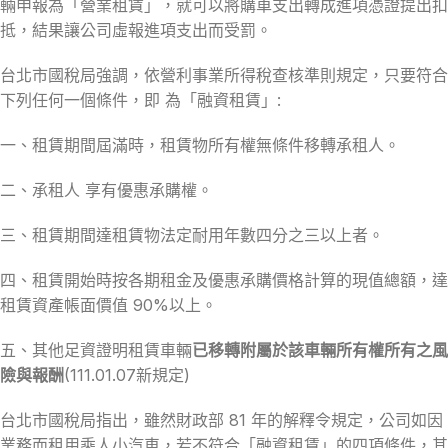
輛申報為「營業租賃」，就可以將購車支出轉成進項憑證提出扣
抵，結果讓公司虛報進項支出而受罰。
台北市國稅局強調，依營利事業所得稅查核準則規定，只要符合
下列任何一個條件，即 為「融資租賃」:
一、租賃期間屆滿時，租賃物所有權無條件移轉承租人。
二、承租人 享有優惠承購權。
三、租賃期間達租賃物法定耐用年數四分之三以上者。
四、租賃開始時按各期租金及優惠承購價格計算的現值總額，達
租賃資產帳面價值 90%以上。
五、其他足資證明租賃車輛
已移轉附屬於該車輛所有權所有之風
險與報酬
(111.01.07新規定)
台北市國稅局指出，雖然財政部 81 年的解釋令規定，公司如因
業務而租用乘人小汽車，若不符合「融資租賃」的四項條件，其