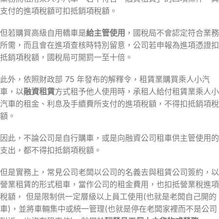
支付的進項稅額可扣抵銷項稅額。
但若購買高級自用轎車是
給主管使用
，國稅局不會認定符合業務
所需，而且會在進項查核時特別留意，公司若申報為進項憑證扣
抵銷項稅額，國稅局可開罰一至十倍。
此外，依照財政部 75 年發布的解釋令，租賃業購買乘人小汽
車，以
融資租賃
方式租予他人使用時，承租人給付租賃業乘人小
汽車的租金、利息及手續費所支付的進項稅額，不得扣抵銷項稅
額。
因此，不論公司是自行購車，或是向融資公司租車供主管使用的
支出，都不得扣抵銷項稅額。
但是實務上，常見公司老闆以公司的名義去與租賃公司簽約，以
營業租賃的形式租車，當作公司的租金費用，也扣抵營業稅進項
稅額， 但是限制供一定層級以上員工使用(也就是老闆自己開的
車)，並將車輛集中或統一管理(也就是停在老闆家裡而不是公司