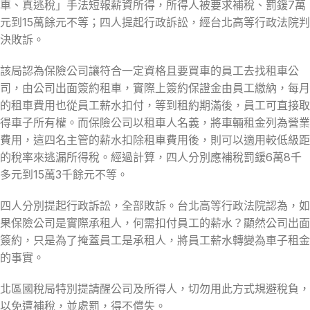
車、真逃稅」手法短報薪資所得，所得人被要求補稅、罰鍰7萬
元到15萬餘元不等；四人提起行政訴訟，經台北高等行政法院判
決敗訴。
該局認為保險公司讓符合一定資格且要買車的員工去找租車公
司，由公司出面簽約租車，實際上簽約保證金由員工繳納，每月
的租車費用也從員工薪水扣付，等到租約期滿後，員工可直接取
得車子所有權。而保險公司以租車人名義，將車輛租金列為營業
費用，這四名主管的薪水扣除租車費用後，則可以適用較低級距
的稅率來逃漏所得稅。經過計算，四人分別應補稅罰鍰6萬8千
多元到15萬3千餘元不等。
四人分別提起行政訴訟，全部敗訴。台北高等行政法院認為，如
果保險公司是實際承租人，何需扣付員工的薪水？顯然公司出面
簽約，只是為了掩蓋員工是承租人，將員工薪水轉變為車子租金
的事實。
北區國稅局特別提請醒公司及所得人，切勿用此方式規避稅負，
以免遭補稅，並處罰，得不償失。