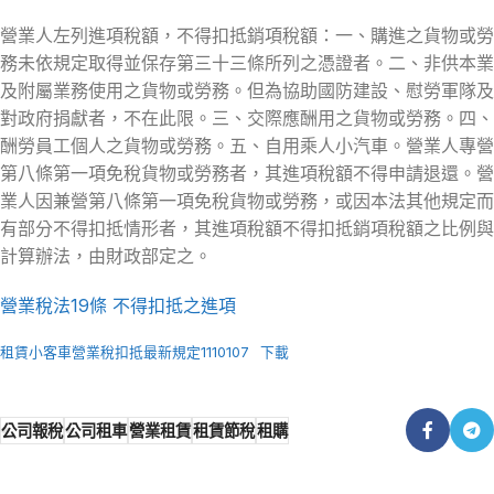
營業人左列進項稅額，不得扣抵銷項稅額：一、購進之貨物或勞
務未依規定取得並保存第三十三條所列之憑證者。二、非供本業
及附屬業務使用之貨物或勞務。但為協助國防建設、慰勞軍隊及
對政府捐獻者，不在此限。三、交際應酬用之貨物或勞務。四、
酬勞員工個人之貨物或勞務。五、自用乘人小汽車。營業人專營
第八條第一項免稅貨物或勞務者，其進項稅額不得申請退還。營
業人因兼營第八條第一項免稅貨物或勞務，或因本法其他規定而
有部分不得扣抵情形者，其進項稅額不得扣抵銷項稅額之比例與
計算辦法，由財政部定之。
營業稅法19條 不得扣抵之進項
租賃小客車營業稅扣抵最新規定1110107
下載
公司報稅
公司租車
營業租賃
租賃節稅
租購