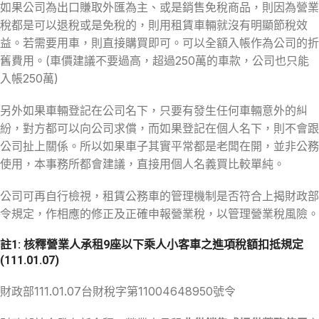
如果公司為出口賺取外匯為主、或是銷售免稅商品，則因為營業
稅都是可以退稅或是免稅的，則用租賃車輛就沒有明顯節稅效
益。若需要用車，則直接購買即可。可以全額入帳作為公司的折
舊費用。(車價建議不要過高，超過250萬的車款，公司也只能
入帳250萬)
另外如果車輛登記在公司名下，只要有發生任何車輛意外的糾
紛，對方都可以向公司求償，而如果登記在個人名下，則不會跟
公司扯上關係。所以如果車子其實平常都是老闆在開，並非公務
使用，本事務所都會建議，直接用個人名義買比較單純。
公司可再自行檢視，租賃公務車的管理機制是否符合上揭財政部
令規定，作相應的修正及正確申報營業稅，以管理營業稅風險。
註1: 核釋營業人承租9座以下乘人小客車之進項稅額扣抵規定
(111.01.07)
財政部111.01.07台財稅字第11004648950號令