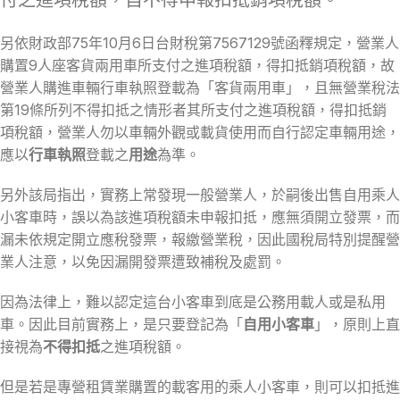
付之進項稅額，自不得申報扣抵銷項稅額。
另依財政部75年10月6日台財稅第7567129號函釋規定，營業人
購置9人座客貨兩用車所支付之進項稅額，得扣抵銷項稅額，故
營業人購進車輛行車執照登載為「客貨兩用車」，且無營業稅法
第19條所列不得扣抵之情形者其所支付之進項稅額，得扣抵銷
項稅額，營業人勿以車輛外觀或載貨使用而自行認定車輛用途，
應以
行車執照
登載之
用途
為準。
另外該局指出，實務上常發現一般營業人，於嗣後出售自用乘人
小客車時，誤以為該進項稅額未申報扣抵，應無須開立發票，而
漏未依規定開立應稅發票，報繳營業稅，因此國稅局特別提醒營
業人注意，以免因漏開發票遭致補稅及處罰。
因為法律上，難以認定這台小客車到底是公務用載人或是私用
車。因此目前實務上，是只要登記為「
自用小客車
」，原則上直
接視為
不得扣抵
之進項稅額。
但是若是專營租賃業購置的載客用的乘人小客車，則可以扣抵進