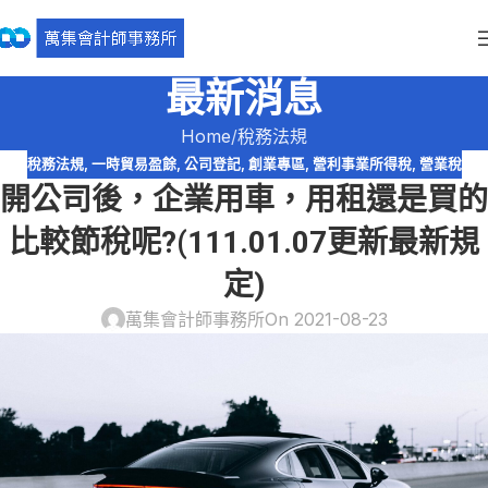
最新消息
Home
稅務法規
稅務法規
,
一時貿易盈餘
,
公司登記
,
創業專區
,
營利事業所得稅
,
營業稅
開公司後，企業用車，用租還是買的
比較節稅呢?(111.01.07更新最新規
定)
萬集會計師事務所
On 2021-08-23