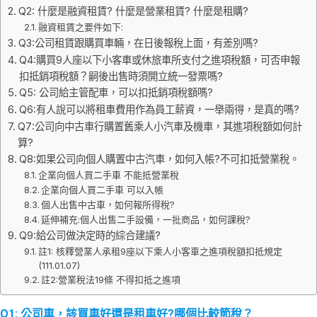
Q2: 什麼是融資租賃? 什麼是營業租賃? 什麼是租購?
融資租賃之要件如下:
Q3:公司租賃跟購買車輛，在日後報稅上面，有差別嗎?
Q4:購買9人座以下小客車或休旅車所支付之進項稅額，可否申報
扣抵銷項稅額？嗣後出售時須開立統一發票嗎?
Q5: 公司給主管配車，可以扣抵銷項稅額嗎?
Q6:有人說可以將租車費用作為員工薪資，一舉兩得，是真的嗎?
Q7:公司向中古車行購置舊乘人小汽車及機車，其進項稅額如何計
算?
Q8:如果公司向個人購置中古汽車，如何入帳?不可扣抵營業稅。
企業向個人買二手車 不能抵營業稅
企業向個人買二手車 可以入帳
個人出售中古車，如何報所得稅?
延伸補充:個人出售二手設備，一批商品，如何課稅?
Q9:給公司做決定時的綜合建議?
註1: 核釋營業人承租9座以下乘人小客車之進項稅額扣抵規定
(111.01.07)
註2:營業稅法19條 不得扣抵之進項
Q1: 公司車，該買車好還是租車好?哪個比較節稅？