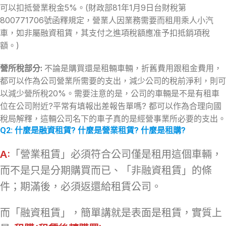
可以扣抵營業稅金5%。(財政部81年1月9日台財稅第
800771706號函釋規定，營業人因業務需要而租用乘人小汽
車，如非屬融資租賃，其支付之進項稅額應准予扣抵銷項稅
額。)
營所稅部分:
不論是購買還是租輛車輛，折舊費用跟租金費用，
都可以作為公司營業所需要的支出，減少公司的稅前淨利，則可
以減少營所稅20%。需要注意的是，公司的車輛是不是有租車
位在公司附近?平常有填報出差報告單嗎? 都可以作為合理向國
稅局解釋，這輛公司名下的車子真的是經營事業所必要的支出。
Q2: 什麼是融資租賃? 什麼是營業租賃? 什麼是租購?
A:
「營業租賃」必須符合公司僅是租用這個車輛，
而不是只是分期購買而已、「非融資租賃」的條
件；期滿後，必須返還給租賃公司。
而「融資租賃」，簡單講就是表面是租賃，實質上