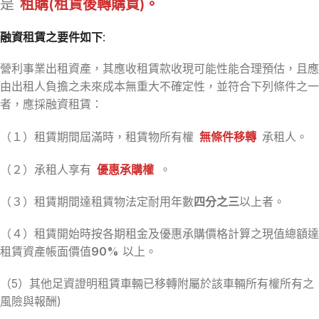
是
租購(租賃後轉購買)。
融資租賃之要件如下:
營利事業出租資產，其應收租賃款收現可能性能合理預估，且應
由出租人負擔之未來成本無重大不確定性，並符合下列條件之一
者，應採融資租賃：
（１）租賃期間屆滿時，租賃物所有權
無條件移轉
承租人。
（２）承租人享有
優惠承購權
。
（３）租賃期間達租賃物法定耐用年數
四分之三
以上者。
（４）租賃開始時按各期租金及優惠承購價格計算之現值總額達
租賃資產帳面價值
90%
以上。
（5）其他足資證明租賃車輛已移轉附屬於該車輛所有權所有之
風險與報酬)