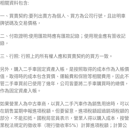
相關資料包含:
一、買賣契約:要列出賣方為個人、買方為公司行號，且註明車
牌號碼及交易價格，
二、付款證明:使用匯款時應有匯款記錄；使用現金應有簽收記
錄，
三、行照: 行照上的所有權人應和買賣契約的買方一致。
另外，購入二手車固定資產入帳，是按照取得的成本作為入帳價
值，取得時的成本包含買價、運輸費和保險等相關費用，因此不
管二手車買前已使用了幾年，公司皆要將二手車購買時的總價，
作為固定資產入帳。
如果營業人為中古車商，以買入二手汽車作為銷售用途時，可以
在銷售當期申報進項稅額。但要留意，進項稅額超過銷項稅額的
部分，不能扣抵。國稅局官員表示，營業人得以購入成本，按營
業稅法規定的徵收率（現行徵收率5%）計算進項稅額；計算公