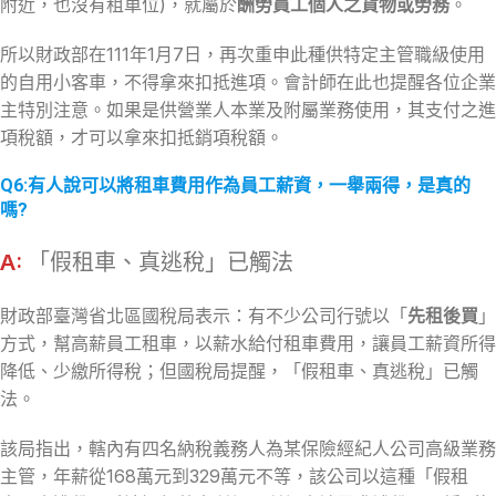
附近，也沒有租車位)，就屬於
酬勞員工個人之貨物或勞務
。
所以財政部在111年1月7日，再次重申此種供特定主管職級使用
的自用小客車，不得拿來扣抵進項。會計師在此也提醒各位企業
主特別注意。如果是供營業人本業及附屬業務使用，其支付之進
項稅額，才可以拿來扣抵銷項稅額。
Q6:有人說可以將租車費用作為員工薪資，一舉兩得，是真的
嗎?
A:
「假租車、真逃稅」已觸法
財政部臺灣省北區國稅局表示：有不少公司行號以「
先租後買
」
方式，幫高薪員工租車，以薪水給付租車費用，讓員工薪資所得
降低、少繳所得稅；但國稅局提醒，「假租車、真逃稅」已觸
法。
該局指出，轄內有四名納稅義務人為某保險經紀人公司高級業務
主管，年薪從168萬元到329萬元不等，該公司以這種「假租