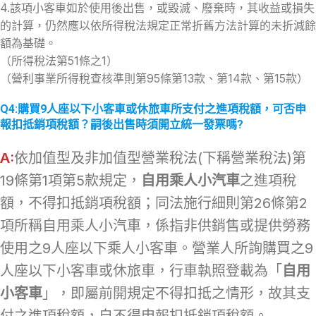
4.該項小客車如於使用後出售，或毀滅、廢棄時，其收益或損失
的計算，仍然應以依所得稅法規定正常折舊方法計算的未折減餘
額為基礎。
（所得稅法第51條之1）
（營利事業所得稅查核準則第95條第13款、第14款、第15款）
Q4:購買9人座以下小客車或休旅車所支付之進項稅額，可否申
報扣抵銷項稅額？嗣後出售時須開立統一發票嗎?
A:
依加值型及非加值型營業稅法(下稱營業稅法)第
19條第1項第5款規定，
自用乘人小汽車
之進項稅
額，不得扣抵銷項稅額；同法施行細則第26條第2
項所稱自用乘人小汽車，係指非供銷售或提供勞務
使用之9人座以下乘人小客車。營業人所詢購買之9
人座以下小客車或休旅車，行車執照登載為「
自用
小客車
」，即屬前開規定不得扣抵之情形，故其支