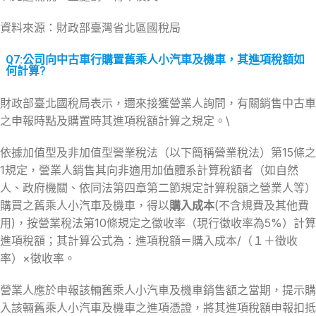
資料來源：財政部臺灣省北區國稅局
Q7:公司向中古車行購置舊乘人小汽車及機車，其進項稅額如
何計算?
財政部臺北國稅局表示，邇來接獲營業人詢問，有關銷售中古車
之申報時點及購置時其進項稅額計算之規定。\
依據加值型及非加值型營業稅法（以下簡稱營業稅法）第15條之
1規定，營業人銷售其向非適用加值體系計算稅額者（如自然
人、政府機關、依同法第四章第二節規定計算稅額之營業人等）
購買之舊乘人小汽車及機車，得以
購入成本
(不含規費及其他費
用)，按營業稅法第10條規定之徵收率（現行徵收率為5%）計算
進項稅額；其計算公式為：進項稅額＝購入成本/（１＋徵收
率）×徵收率。
營業人應於申報該輛舊乘人小汽車及機車銷售額之當期，提示購
入該輛舊乘人小汽車及機車之進項憑證，將其進項稅額申報扣抵