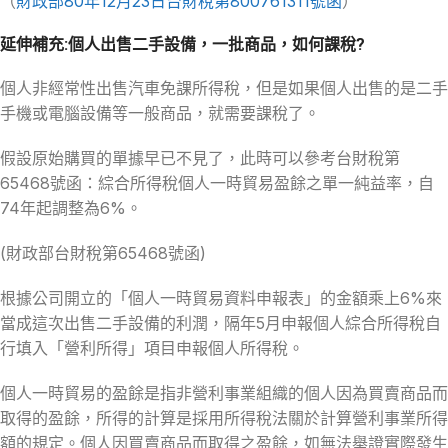
（
財政部80年12月23日台財稅第800761311號函
）
延伸補充:個人出售二手設備，一批商品，如何課稅?
個人非經常性出售汽車免課所得稅，但是如果個人出售的是二手
手機或電腦設備等一般商品，就需要課稅了。
假設原始購買的單據早已不見了，此時可以參考台財稅第
65468號函：綜合所得稅個人一時貿易盈餘之單一純益率，自
74年起調整為6%。
(財政部台財稅第65468號函)
根據公司開立的「個人一時貿易資料申報表」的金額乘上6%來
當成這次出售二手設備的利潤，隔年5月申報個人綜合所得稅自
行填入「營利所得」項目申報個人所得稅。
個人一時貿易的盈餘是指非營利事業組織的個人因為買賣商品而
取得的盈餘，所得的計算是採用所得稅法關於計算營利事業所得
額的規定。個人因買賣商品而取得之盈餘，如無法舉證實際發生