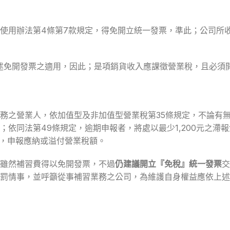
使用辦法第4條第7款規定，得免開立統一發票，準此；公司所
述免開發票之適用，因此；是項銷貨收入應課徵營業稅，且必須
務之營業人，依加值型及非加值型營業稅第35條規定，不論有
依同法第49條規定，逾期申報者，將處以最少1,200元之滯
後，申報應納或溢付營業稅額。
雖然補習費得以免開發票，不過
仍建議開立『免稅』統一發票
交
罰情事，並呼籲從事補習業務之公司，為維護自身權益應依上述