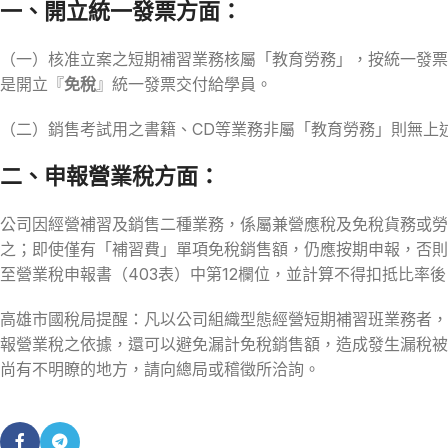
一、開立統一發票方面：
（一）核准立案之短期補習業務核屬「教育勞務」，按統一發票
是開立『
免稅
』統一發票交付給學員。
（二）銷售考試用之書籍、CD等業務非屬「教育勞務」則無上
二、申報營業稅方面：
公司因經營補習及銷售二種業務，係屬兼營應稅及免稅貨務或勞
之；即使僅有「補習費」單項免稅銷售額，仍應按期申報，否則；
至營業稅申報書（403表）中第12欄位，並計算不得扣抵比率
高雄市國稅局提醒：凡以公司組織型態經營短期補習班業務者，
報營業稅之依據，還可以避免漏計免稅銷售額，造成發生漏稅被
尚有不明瞭的地方，請向總局或稽徵所洽詢。