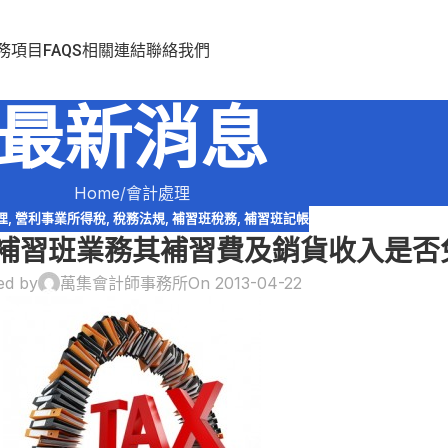
務項目
FAQS
相關連結
聯絡我們
最新消息
Home
會計處理
理
,
營利事業所得稅
,
稅務法規
,
補習班稅務
,
補習班記帳
補習班業務其補習費及銷貨收入是否
ed by
萬集會計師事務所
On 2013-04-22