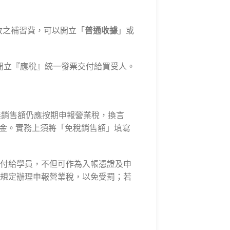
收之補習費，可以開立「
普通收據
」或
開立『應稅』統一發票交付給買受人。
無銷售額仍應按期申報營業稅，換言
報金。實務上須將「免稅銷售額」填寫
付給學員，不但可作為入帳憑證及申
規定辦理申報營業稅，以免受罰；若