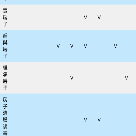
賣
房
V
V
子
贈
與
V
V
V
V
房
子
繼
承
V
V
房
子
房
子
遺
贈
V
V
後
轉