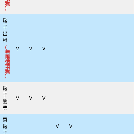
稅
)
房
子
出
租
(
V
V
V
無
限
循
環
稅
)
房
子
V
V
V
營
業
買
房
V
V
子