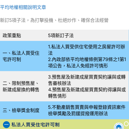
平均地權相關說明文章
新訂5項子法，為打擊投機、杜絕炒作、確保合法經營
政策重點
5項新訂子法
1.私法人買受供住宅使用之房屋許可辦
一、私法人買受住
法
宅許可制
2.內政部依平均地權條例第79條之1第1
項公告，私法人免經許可情形
3.預售屋及新建成屋買賣契約讓與或轉
二、限制預售屋、
售審核辦法
新建成屋換約轉售
4.預售屋及新建成屋買賣契約得讓與或
轉售情形
5.不動產銷售買賣與申報登錄資訊案件
三、檢舉獎金制度
檢舉獎勵及罰鍰提撥運用辦法