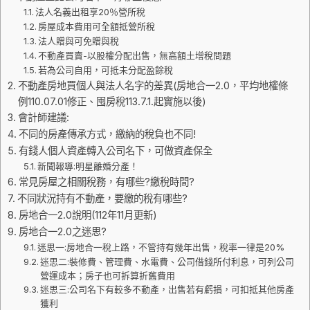
法人名義出租享20％營所稅
房屋成本費用可全額抵營所稅
法人贈與可免贈與稅
不動產買賣-以股權分配出售，無高額土增稅問題
若為公司自用，可抵未分配盈餘稅
不動產房地買個人與法人名字的差異(房地合一2.0，平均地權條
例110.07.01修正、囤房稅113.7.1.起實施以後)
會計師建議:
不同的房產傳承方式，繳納的稅負也不同!
有錢人個人資產轉入公司名下，可做資產保全
新聞報導:明星離婚分產！
常見房屋之相關稅務，有哪些?繳稅時間?
不同狀況持有不動產，要繳的稅有哪些?
房地合一2.0說明(112年11月更新)
房地合一2.0之迷思?
迷思一:房地合一稅上路，不管持有幾年出售，稅率一律是20%
迷思二:裝修費、管理費、水電費、公司借錢所付利息，可列公司
營運成本；房子也可拆算折舊費用
迷思三:公司名下有較多不動產，出售若有虧損，可扣抵其他房產
獲利