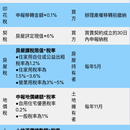
印
買
花
申報移轉金額*0.1%
辦理產權移轉前繳納
方
稅
契
買
買賣契約成立的30日
房屋評定現值*6%
稅
方
內申報納稅
房屋課稅限值*稅率
房
●住家用自住或公益出租
房
屋
稅率為1.2%
屋
持
每年5月
●住家用稅率為
稅
有
1.5%~3.6%
者
●營業用稅率為3%~5%
土
申報地價總額*稅率
地
地
●自用住宅優惠稅率
價
擁
每年11月
0.2%
稅
有
●一般稅率為1%
者