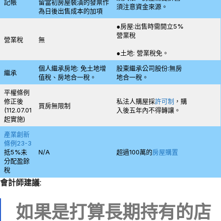
記帳
留當初房屋裝潢的發票作
須注意資金來源。
為日後出售成本的加項
●房屋:出售時需開立5%
營業稅
營業稅
無
●土地: 營業稅免。
個人繼承房地: 免土地增
股東繼承公司股份:無房
繼承
值稅、房地合一稅。
地合一稅。
平權條例
修正後
私法人購屋採
許可制
，購
買房無限制
(112.07.01
入後五年內不得轉讓。
起實施)
產業創新
條例23-3
抵5%未
N/A
超過100萬的
房屋購置
分配盈餘
稅
會計師建議:
如果是打算長期持有的店