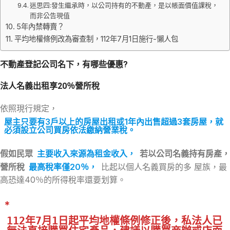
迷思四:發生繼承時，以公司持有的不動產，是以帳面價值課稅，
而非公告現值
5年內禁轉賣？
平均地權條例改為審查制，112年7月1日施行-懶人包
不動產登記公司名下，有哪些優惠?
法人名義出租享20％營所稅
依照現行規定，
屋主只要有3戶以上的房屋出租或1年內出售超過3套房屋，就
必須設立公司買房依法繳納營業稅。
假如民眾
主要收入來源為租金收入，
若以公司名義持有房產，
營所稅
最高稅率僅20％，
比起以個人名義買房的多 屋族，最
高恐達40％的所得稅率還要划算。
*
112年7月1日起平均地權條例修正後，私法人已