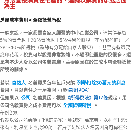
無法直接購買住宅產品，建議以購買商辦或店面
為主
房屋成本費用可全額抵營所稅
一般來說，
一家都是自家人經營的中小企業公司，
通常得要繳
5％的營業稅＋20％營所稅＋5％保留盈餘稅（不分配盈餘） ／
28～40％所得稅（盈餘有分配給自家人股東） ，甚至有些還要
繳印花稅，
稅負可以說是非常繁雜，不過即使要繳的稅很多，還
是有不少人愛以公司名義置產，主要原因在於其成本可全額抵營
所稅的關係。
若以
自然人
名義買房每年每戶只能
列舉扣除30萬元的利息
費用，且以自住之一屋為限。
(參
綜所稅QA
)
但如果以
公司
名義買房，根據
《所得稅法》第17條
規定，用
公司名義買房之成本費用可以
全額抵營所稅
。
舉例說明
假設以公司名義買了1億的豪宅，貸款6千萬來看，以利率1.5％
來看，利息至少也要90萬，若房子是私法人名義因為可算在公