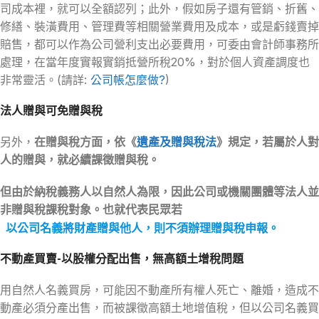
司成本裡，就可以全額認列；此外，假如房子還有管銷、折舊、
修繕、裝潢費用、管理費等相關營業費用及成本，或是虧錢賣掉
賠售，都可以作為公司營利支出必要費用，可委由會計師事務所
處理，在當年度實報實銷抵營所稅20%，對於個人資產調度也
非常靈活。(請詳:
公司帳怎麼做?
)
法人贈與可免贈與稅
另外，
在贈與稅方面，依《
遺產及贈與稅法
》規定，若屬於人對
人的贈與，就必續課徵贈與稅。
但由於納稅義務人以自然人為限，因此公司或機關團體等法人並
非贈與稅課稅對象。也就代表民眾若
以公司名義將財產贈與他人，則不須辦理贈與稅申報。
不動產買賣-以股權分配出售，無高額土增稅問題
用自然人名義買房，可能因不動產所有權人死亡、離婚，造成不
動產必須分產出售，而被課徵高額土地增值稅，但以公司名義買