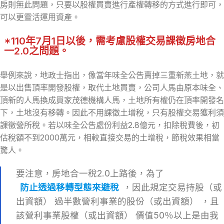
房則無此問題，只要以股權買賣進行產權轉移的方式進行即可，
可以更靈活運用資產。
*110年7月1日以後，需考慮股權交易課徵房地合
一2.0之問題。
舉例來說，地政士指出，像當年味全公告賣掉三重新燕土地，就
是以出售頂率開發股權，取代土地買賣，公司人馬由原本味全、
頂新的人馬換成買家茂德機構人馬，土地所有權仍在頂率開發名
下，土地沒有移轉。因此不用課徵土增稅，只有股權交易獲利須
課徵營所稅。若以味全公告處份利益2.8億元，扣除稅費後，初
估稅額不到2000萬元，相較直接交易的土增稅，節稅效果相當
驚人。
要注意，房地合一稅2.0上路後，為了
防止透過移轉型態來避稅
，因此規定交易持股（或
出資額） 過半數營利事業的股份（或出資額） ，且
該營利事業股權（或出資額） 價值50％以上是由我