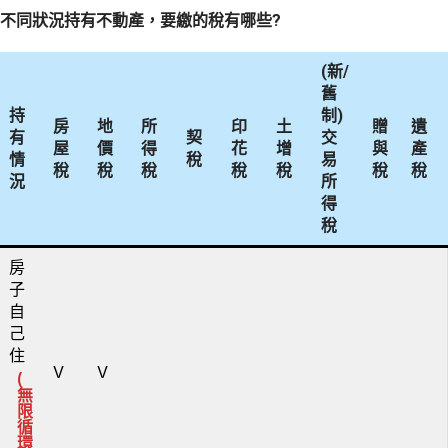
不同狀況持有不動產，要繳的稅有哪些?
(新/
舊
持
制)
房
地
所
印
土
贈
遺
有
契
交
屋
價
得
花
增
與
產
情
稅
易
稅
稅
稅
稅
稅
稅
稅
況
所
得
稅
房
子
自
己
住
V
V
(
無
限
循
環