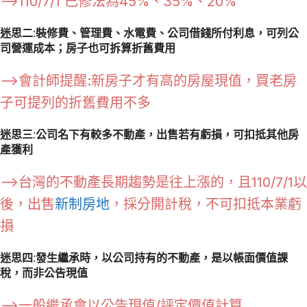
–>110/7/1 已修法為45%、35%、20%
迷思二:裝修費、管理費、水電費、公司借錢所付利息，可列公
司營運成本；房子也可拆算折舊費用
–>會計師提醒:新房子才有高的房屋現值，買老房
子可提列的折舊費用不多
迷思三:公司名下有較多不動產，出售若有虧損，可扣抵其他房
產獲利
–>台灣的不動產長期趨勢是往上漲的，且110/7/1以
後，出售
新制房地
，採分開計稅，不可扣抵本業虧
損
迷思四:發生繼承時，以公司持有的不動產，是以帳面價值課
稅，而非公告現值
–>一般繼承會以公告現值/評定價值計算