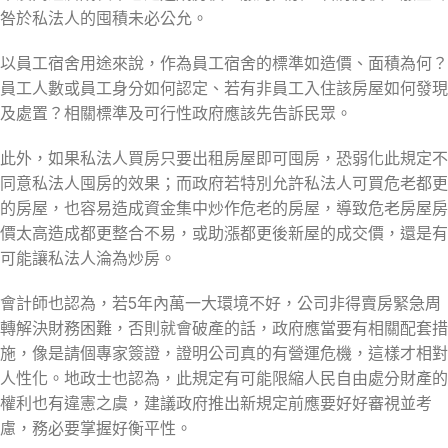
咎於私法人的囤積未必公允。
以員工宿舍用途來說，作為員工宿舍的標準如造價、面積為何？
員工人數或員工身分如何認定、若有非員工入住該房屋如何發現
及處置？相關標準及可行性政府應該先告訴民眾。
此外，如果私法人買房只要出租房屋即可囤房，恐弱化此規定不
同意私法人囤房的效果；而政府若特別允許私法人可買危老都更
的房屋，也容易造成資金集中炒作危老的房屋，導致危老房屋房
價太高造成都更整合不易，或助漲都更後新屋的成交價，還是有
可能讓私法人淪為炒房。
會計師也認為，若5年內萬一大環境不好，公司非得賣房緊急周
轉解決財務困難，否則就會破產的話，政府應當要有相關配套措
施，像是請個專家簽證，證明公司真的有營運危機，這樣才相對
人性化。地政士也認為，此規定有可能限縮人民自由處分財產的
權利也有違憲之虞，建議政府推出新規定前應要好好審視並考
慮，務必要掌握好衡平性。