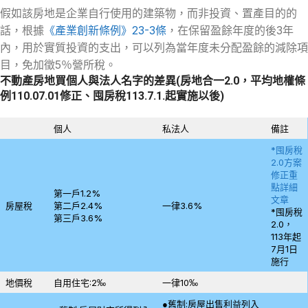
假如該房地是企業自行使用的建築物，而非投資、置產目的的
話，根據
《產業創新條例》23-3條
，在保留盈餘年度的後3年
內，用於實質投資的支出，可以列為當年度未分配盈餘的減除項
目，免加徵5％營所稅。
不動產房地買個人與法人名字的差異(房地合一2.0，平均地權條
例110.07.01修正、囤房稅113.7.1.起實施以後)
個人
私法人
備註
*囤房稅
2.0方案
修正重
點詳細
第一戶1.2%
文章
房屋稅
第二戶2.4%
一律3.6%
*囤房稅
第三戶3.6%
2.0，
113年起
7月1日
施行
地價稅
自用住宅:2‰
一律10‰
●舊制:房屋出售利益列入