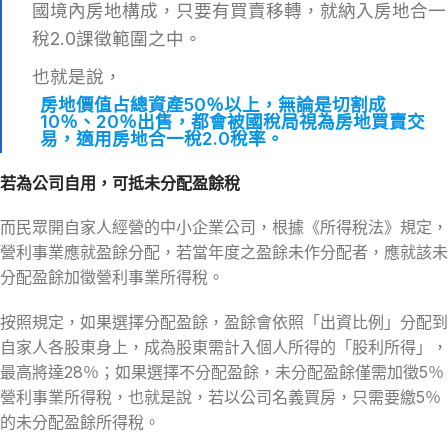
國境內房地構成，只要有買賣移轉，就納入房地合一
稅2.0課徵範圍之中。
也就是說，
房地價值占總資產50％以上，無論是切割成
10％、20％出售，都會被國稅局視為房地買賣交
易，適用房地合一稅2.0稅率。
若為公司自用，可抵未分配盈餘稅
而民眾開自家人經營的中小企業公司，根據《所得稅法》規定，
營利事業應就盈餘分配，若當年度之盈餘未作分配者，應就該未
分配盈餘加徵營利事業所得稅。
按照規定，如果選擇分配盈餘，盈餘會依照「出資比例」分配到
自家人各股東身上，成為股東需計入個人所得的「股利所得」，
最高將達28％；如果選擇不分配盈餘，未分配盈餘僅需加徵5％
營利事業所得稅，也就是說，若以公司名義買房，只需要繳5％
的未分配盈餘所得稅。