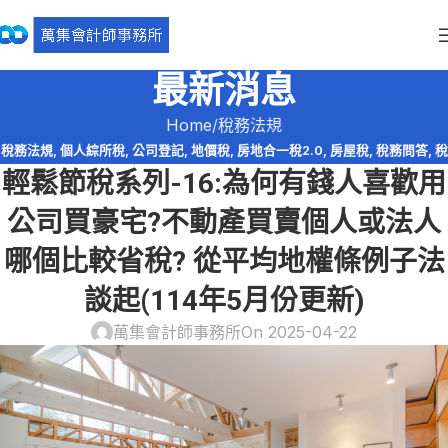
最新消息
Home
稅務法規
稅務法規
,
個人綜所稅
,
公司登記
,
地價稅
,
房地合一稅2.0
,
房屋稅
,
稅務問答
,
稅
輕鬆節稅系列-16:為何有錢人喜歡用
務問答-營利事業所得稅
,
資產傳承
,
輕鬆節稅
公司買豪宅?不動產買賣個人或法人
哪個比較省稅? 從平均地權條例子法
談起(114年5月份更新)
萬集會計師事務所
On 2025-04-22