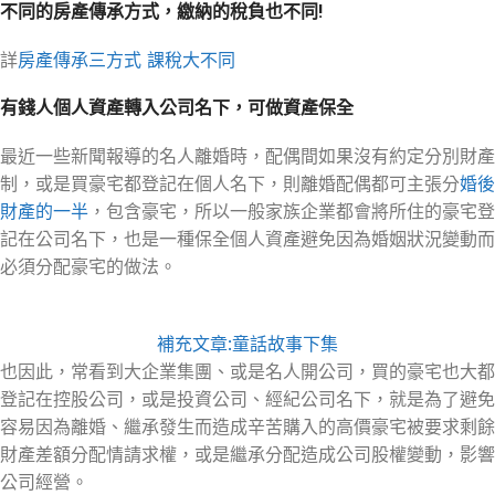
不同的房產傳承方式，繳納的稅負也不同!
詳
房產傳承三方式 課稅大不同
有錢人個人資產轉入公司名下，可做資產保全
最近一些新聞報導的名人離婚時，配偶間如果沒有約定分別財產
制，或是買豪宅都登記在個人名下，則離婚配偶都可主張分
婚後
財產的一半
，包含豪宅，所以一般家族企業都會將所住的豪宅登
記在公司名下，也是一種保全個人資產避免因為婚姻狀況變動而
必須分配豪宅的做法。
補充文章:童話故事下集
也因此，常看到大企業集團、或是名人開公司，買的豪宅也大都
登記在控股公司，或是投資公司、經紀公司名下，就是為了避免
容易因為離婚、繼承發生而造成辛苦購入的高價豪宅被要求剩餘
財產差額分配情請求權，或是繼承分配造成公司股權變動，影響
公司經營。