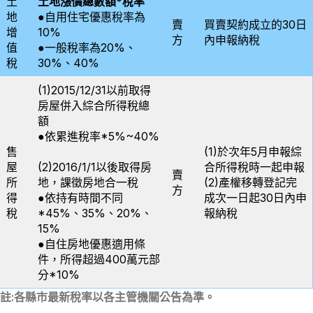
土
土地漲價總數額*稅率
地
●自用住宅優惠稅率為
賣
買賣契約成立的30日
增
10%
方
內申報納稅
值
●一般稅率為20%、
稅
30%、40%
(1)2015/12/31以前取得
房屋併入綜合所得稅總
額
●依累進稅率*5%~40%
售
(1)於次年5月申報綜
屋
(2)2016/1/1以後取得房
合所得稅時一起申報
賣
所
地，課徵房地合一稅
(2)產權移轉登記完
方
得
●依持有時間不同
成次一日起30日內申
稅
*45%、35%、20%、
報納稅
15%
●自住房地優惠適用條
件，所得超過400萬元部
分*10%
註:各縣市最新稅率以各主管機關公告為準。