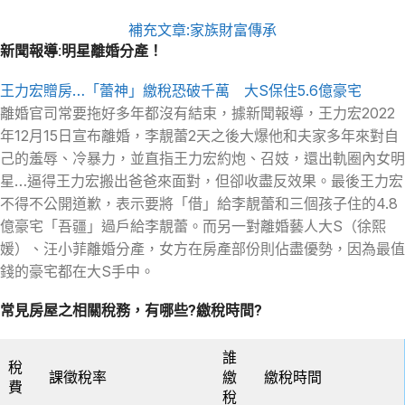
補充文章:家族財富傳承
新聞報導:明星離婚分產！
王力宏贈房…「蕾神」繳稅恐破千萬 大S保住5.6億豪宅
離婚官司常要拖好多年都沒有結束，據新聞報導，王力宏2022
年12月15日宣布離婚，李靚蕾2天之後大爆他和夫家多年來對自
己的羞辱、冷暴力，並直指王力宏約炮、召妓，還出軌圈內女明
星…逼得王力宏搬出爸爸來面對，但卻收盡反效果。最後王力宏
不得不公開道歉，表示要將「借」給李靚蕾和三個孩子住的4.8
億豪宅「吾疆」過戶給李靚蕾。而另一對離婚藝人大S（徐熙
媛）、汪小菲離婚分產，女方在房產部份則佔盡優勢，因為最值
錢的豪宅都在大S手中。
常見房屋之相關稅務，有哪些?繳稅時間?
誰
稅
課徵稅率
繳
繳稅時間
費
稅