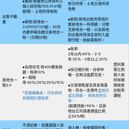
●舊制:房屋財交所得列入
財交所得，土地交易所得
個人綜所稅(105.01.01前
免稅
取得)，土地所得免稅
出售不動
●新制:房地出售所得須計
產
●新制:房地合一
算房地合一所得額，分開
2.0(111/07/01起，30天
克房地合一稅，以及房地
內要申報及繳交房地合一
的出售所得須全部列入盈
稅。(分開計稅)
餘分配，給股東股利。
●稅率:
2年以內:45%、2-5
年:35%、5年以上:20%
營利事
●自用住宅:有400萬免稅
●採分開計稅，合併申
業比照
額，稅率10%
報，且無法盈虧互抵。
個人依
●一般稅
房地合一
持有期
率:45%/35%/20%/15%
稅2.0
●交易預售屋及其坐落基
間按差
地、符合一定條件之
股份
別稅率
*若連續繼承，可合併持
或出資額， 視為房地交
課稅
有期間計算稅率
易。
(股東持股>50%，且房
地佔公司資產價值比例
≧50%時)
不須記帳，但建議個人保
須入帳，房屋需提折舊，