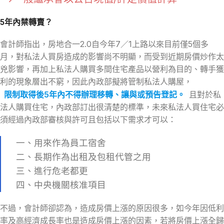
5年內禁轉賣？
會計師指出，房地合一2.0自今年7／1上路以來目前僅5個多
月，對私法人買房造成的影響尚不明顯，而受到近期房價炒作太
兇影響，再加上私法人購買多間住宅產品以營利為目的、轉手獲
利的現象層出不窮，因此內政部擬將管制私法人購屋，
限制取得後5年內不得辦理移轉、讓與或預告登記。
且對於私
法人購買住宅，內政部訂出很清楚的標準，未來私法人買住宅必
須經過內政部審核與許可且包括以下需求才可以：
一、用來作為員工宿舍
二、長期作為出租及包租代管之用
三、進行危老都更
四、中央機關核准項目
不過，會計師卻認為，造成房價上漲的原因很多，如今年因低利
率及高經濟成長率也是造成房價上漲的因素，若將房價上漲全歸