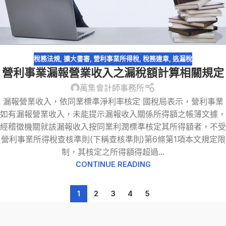
稅務法規
,
擴大書審
,
營利事業所得稅
,
稅務違章
,
逃漏稅
營利事業漏報營業收入之漏稅額計算相關規定
萬集會計師事務所
漏報營業收入，依同業標準淨利率核定 國稅局表示，營利事業
如有漏報營業收入，未能提示漏報收入關係所得額之帳簿文據，
經稽徵機關就該漏報收入按同業利潤標準核定其所得額者，不受
營利事業所得稅查核準則(下稱查核準則)第6條第1項本文規定限
制，其核定之所得額得超過...
CONTINUE READING
1
2
3
4
5