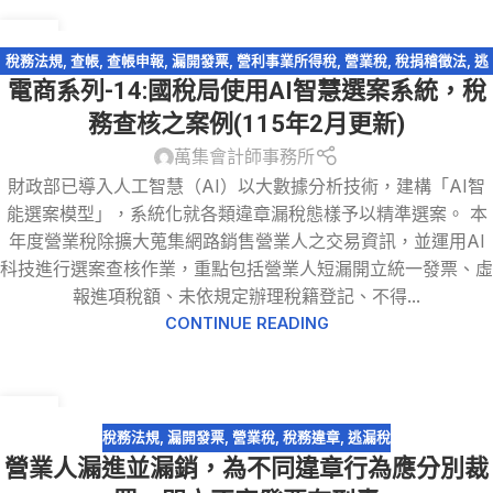
17
3 月
稅務法規
,
查帳
,
查帳申報
,
漏開發票
,
營利事業所得稅
,
營業稅
,
稅捐稽徵法
,
逃
電商系列-14:國稅局使用AI智慧選案系統，稅
漏稅
,
電商系列
務查核之案例(115年2月更新)
萬集會計師事務所
財政部已導入人工智慧（AI）以大數據分析技術，建構「AI智
能選案模型」，系統化就各類違章漏稅態樣予以精準選案。 本
年度營業稅除擴大蒐集網路銷售營業人之交易資訊，並運用AI
科技進行選案查核作業，重點包括營業人短漏開立統一發票、虛
報進項稅額、未依規定辦理稅籍登記、不得...
CONTINUE READING
28
6 月
稅務法規
,
漏開發票
,
營業稅
,
稅務違章
,
逃漏稅
營業人漏進並漏銷，為不同違章行為應分別裁