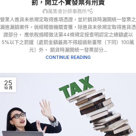
罰，開立不實發票有刑責
萬集會計師事務所
營業人進貨未依規定取得進項憑證，並於銷貨時漏開統一發票之
漏進漏銷案件，倘經稽徵機關查獲，除進貨未依規定取得進貨憑
證部分， 應依稅捐稽徵法第44條規定按查明認定之總額處以
5%以下之罰鍰〔處罰金額最高不得超過新臺幣（下同）100萬
元〕外， 銷貨時漏開統一發票部分...
CONTINUE READING
25
10 月