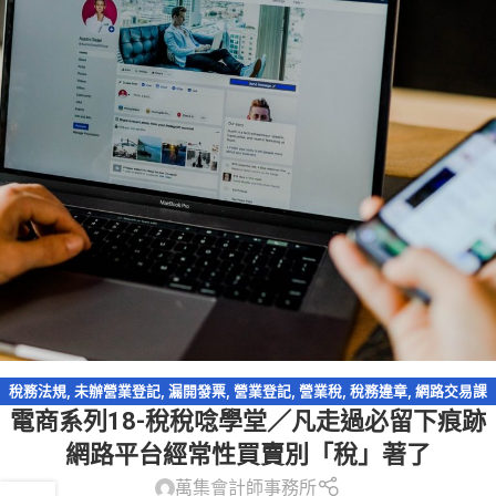
稅務法規
,
未辦營業登記
,
漏開發票
,
營業登記
,
營業稅
,
稅務違章
,
網路交易課
電商系列18-稅稅唸學堂／凡走過必留下痕跡
稅
,
網路拍賣
,
網路購物
,
逃漏稅
,
電商系列
,
電子商務
網路平台經常性買賣別「稅」著了
萬集會計師事務所