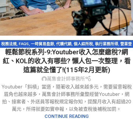
稅務法規
,
FAQS
,
一時貿易盈餘
,
代購代銷
,
個人綜所稅
,
執行業務所得
,
營業登
輕鬆節稅系列-9:Youtuber收入怎麼繳稅?網
記
,
營業稅
,
網紅報稅
,
網路交易課稅
,
網路拍賣
,
網路購物
,
薪資所得
,
輕鬆節稅
,
輕鬆節稅-綜所稅
,
逃漏稅
紅、KOL的收入有哪些? 懶人包一次整理，看
這篇就全懂了!(115年2月更新)
萬集會計師事務所
Youtuber「斜槓」當道，隨著收入越來越多元，需要留意報稅
眉角也越來越多，萬集會計師事務所彙整經營Youtuber，網
拍、接案者、外送員等報稅規定報你知，提醒月收入有超過20
萬元，所得就要如實申報，以免被查稅後補稅加罰。
CONTINUE READING