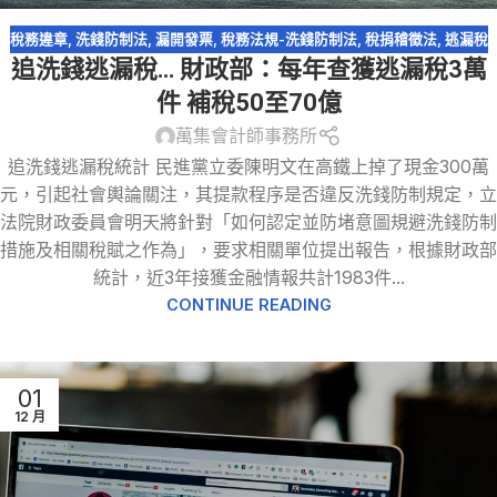
稅務違章
,
洗錢防制法
,
漏開發票
,
稅務法規-洗錢防制法
,
稅捐稽徵法
,
逃漏稅
追洗錢逃漏稅… 財政部：每年查獲逃漏稅3萬
件 補稅50至70億
萬集會計師事務所
追洗錢逃漏稅統計 民進黨立委陳明文在高鐵上掉了現金300萬
元，引起社會輿論關注，其提款程序是否違反洗錢防制規定，立
法院財政委員會明天將針對「如何認定並防堵意圖規避洗錢防制
措施及相關稅賦之作為」，要求相關單位提出報告，根據財政部
統計，近3年接獲金融情報共計1983件...
CONTINUE READING
01
12 月