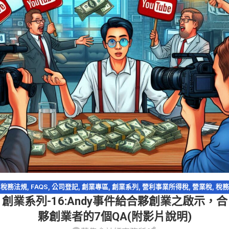
稅務法規
,
FAQS
,
公司登記
,
創業專區
,
創業系列
,
營利事業所得稅
,
營業稅
,
稅務
創業系列-16:Andy事件給合夥創業之啟示，合
法規-洗錢防制法
,
稅務違章
,
稅捐稽徵法
,
網紅報稅
,
逃漏稅
夥創業者的7個QA(附影片說明)