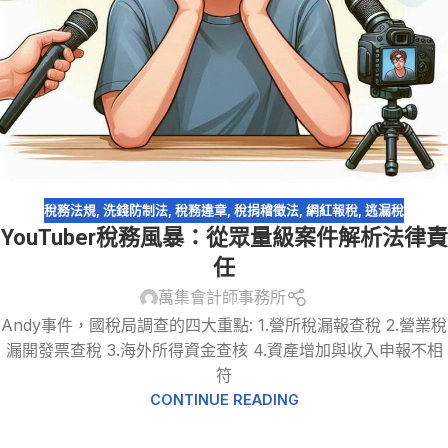
稅務法規
,
洗錢防制法
,
稅務違章
,
稅捐稽徵法
,
網紅報稅
,
逃漏稅
YouTuber稅務風暴：從眾量級案件解析法律責
任
萬集會計師事務所
Andy事件，國稅局調查的四大重點: 1.營所稅漏報查稅 2.營業稅
漏開發票查稅 3.海外所得資金查核 4.資產增加與收入申報不相
符
CONTINUE READING