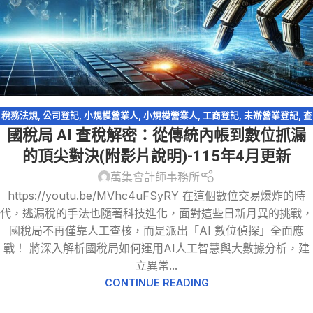
稅務法規
,
公司登記
,
小規模營業人
,
小規模營業人
,
工商登記
,
未辦營業登記
,
查
國稅局 AI 查稅解密：從傳統內帳到數位抓漏
帳
,
營業登記
,
營業稅
,
稅務違章
,
網路交易課稅
,
逃漏稅
,
電商系列
的頂尖對決(附影片說明)-115年4月更新
萬集會計師事務所
https://youtu.be/MVhc4uFSyRY 在這個數位交易爆炸的時
代，逃漏稅的手法也隨著科技進化，面對這些日新月異的挑戰，
國稅局不再僅靠人工查核，而是派出「AI 數位偵探」全面應
戰！ 將深入解析國稅局如何運用AI人工智慧與大數據分析，建
立異常...
CONTINUE READING