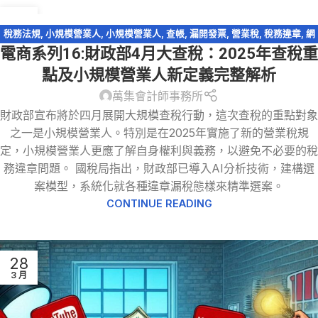
10
4 月
稅務法規
,
小規模營業人
,
小規模營業人
,
查帳
,
漏開發票
,
營業稅
,
稅務違章
,
網
電商系列16:財政部4月大查稅：2025年查稅重
路交易課稅
,
行號(獨資合夥事業)
,
逃漏稅
,
電商系列
點及小規模營業人新定義完整解析
萬集會計師事務所
財政部宣布將於四月展開大規模查稅行動，這次查稅的重點對象
之一是小規模營業人。特別是在2025年實施了新的營業稅規
定，小規模營業人更應了解自身權利與義務，以避免不必要的稅
務違章問題。 國稅局指出，財政部已導入AI分析技術，建構選
案模型，系統化就各種違章漏稅態樣來精準選案。
CONTINUE READING
28
3 月