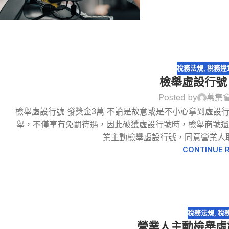
稅務法規
,
稅務違
檢舉虛設行號
Posted by
萬集
檢舉虛設行號 發獎金3萬 不論是故意或是不小心拿到虛設
舉，不僅享有免罰待遇，因此破獲虛設行號時，檢舉商號還
業主動檢舉虛設行號，同意營業人取
CONTINUE 
稅務法規
,
稅
營業人主動檢舉虛