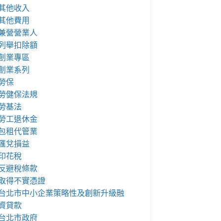
其他收入
其他費用
兼營營業人
列舉扣除額
創業專區
創業系列
勞保
勞健保法規
勞基法
勞工退休金
包租代管業
匯兌損益
印花稅
反避稅條款
取得不實憑證
台北市中小企業策略性及創新升級融
資貸款
台北市政府