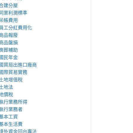
合建分屋
同業利潤標準
呆帳費用
員工分紅費用化
商品報廢
商品盤損
喪葬補助
國民年金
國貿局出進口廠商
國際貿易實務
土地增值稅
土地法
地價稅
執行業務所得
執行業務者
基本工資
基本生活費
境外資金回台專法