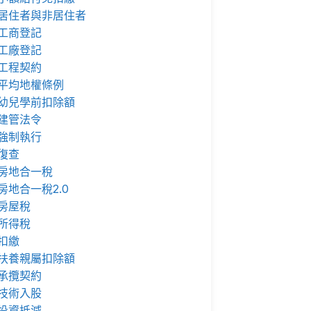
居住者與非居住者
工商登記
工廠登記
工程契約
平均地權條例
幼兒學前扣除額
建管法令
強制執行
復查
房地合一稅
房地合一稅2.0
房屋稅
所得稅
扣繳
扶養親屬扣除額
承攬契約
技術入股
投資抵減