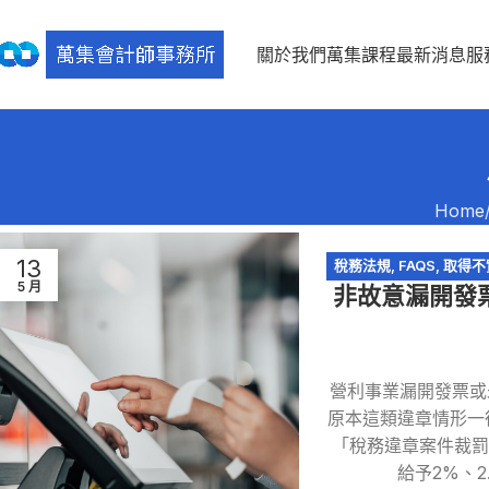
關於我們
萬集課程
最新消息
服
Home
13
稅務法規
,
FAQS
,
取得不
5 月
非故意漏開發票
營利事業漏開發票或
原本這類違章情形一
「稅務違章案件裁
給予2%、2