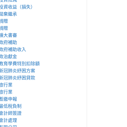
投資收益（損失）
拋棄繼承
捐贈
捐贈
擴大書審
政府補助
政府補助收入
政治獻金
教育學費特別扣除額
新冠肺炎紓困方案
新冠肺炎紓困貸款
旅行業
旅行業
暫繳申報
最低稅負制
會計師簽證
會計處理