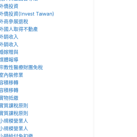
外僑投資
外僑投資(Invest Taiwan)
外商參展退稅
外國人取得不動產
外銷收入
外銷收入
婚嫁贈與
媒體報導
宗教性醫療財團免稅
室內裝修業
容積移轉
容積移轉
實物抵繳
實質課稅原則
實質課稅原則
小規模營業人
小規模營業人
小額給付免扣繳