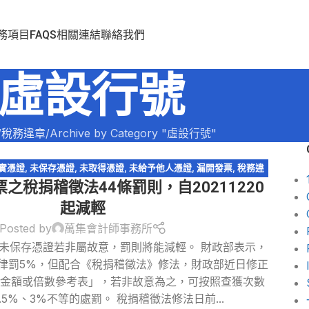
務項目
FAQS
相關連結
聯絡我們
虛設行號
稅務違章
Archive by Category "虛設行號"
實憑證
,
未保存憑證
,
未取得憑證
,
未給予他人憑證
,
漏開發票
,
稅務違
之稅捐稽徵法44條罰則，自20211220
章
,
稅捐稽徵法
,
虛設行號
,
逃漏稅
起減輕
Posted by
萬集會計師事務所
未保存憑證若非屬故意，罰則將能減輕。 財政部表示，
律罰5%，但配合《稅捐稽徵法》修法，財政部近日修正
罰金額或倍數參考表」，若非故意為之，可按照查獲次數
.5%、3%不等的處罰。 稅捐稽徵法修法日前...