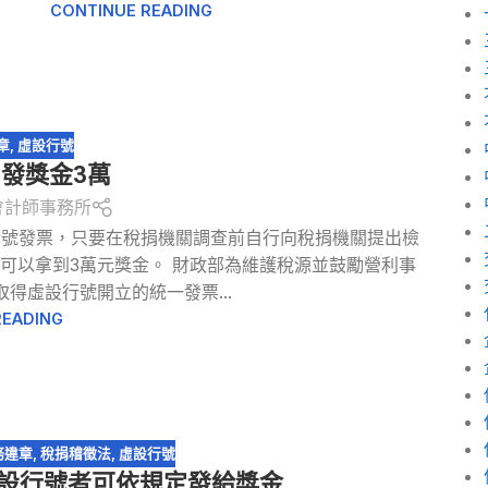
CONTINUE READING
章
,
虛設行號
 發獎金3萬
會計師事務所
行號發票，只要在稅捐機關調查前自行向稅捐機關提出檢
可以拿到3萬元獎金。 財政部為維護稅源並鼓勵營利事
得虛設行號開立的統一發票...
READING
務違章
,
稅捐稽徵法
,
虛設行號
設行號者可依規定發給獎金