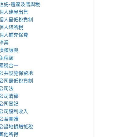
信託-遺產及贈與稅
個人建屋出售
個人最低稅負制
個人綜所稅
個人補充保費
停業
債權讓與
免稅額
兩稅合一
公共設施保留地
公司最低稅負制
公司法
公司清算
公司登記
公司股利收入
公益團體
公設地捐贈抵稅
其他所得