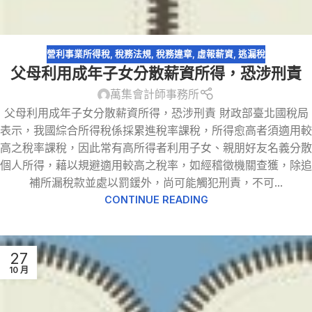
營利事業所得稅
,
稅務法規
,
稅務違章
,
虛報薪資
,
逃漏稅
父母利用成年子女分散薪資所得，恐涉刑責
萬集會計師事務所
父母利用成年子女分散薪資所得，恐涉刑責 財政部臺北國稅局
表示，我國綜合所得稅係採累進稅率課稅，所得愈高者須適用較
高之稅率課稅，因此常有高所得者利用子女、親朋好友名義分散
個人所得，藉以規避適用較高之稅率，如經稽徵機關查獲，除追
補所漏稅款並處以罰鍰外，尚可能觸犯刑責，不可...
CONTINUE READING
27
10 月