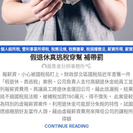
個人綜所稅
,
營利事業所得稅
,
稅務法規
,
稅務違章
,
稅捐稽徵法
,
薪資所得
,
薪資
假退休真逃稅穿幫 補帶罰
支出
,
虛報薪資
,
退職所得
,
逃漏稅
萬集會計師事務所
報薪資，小心被國稅局盯上。財政部北區國稅局近年查獲一件
「假退休、真逃稅」案例，公司負責人支付高額退休金給員工並
列報薪資費用，再讓員工將退休金匯回公司，藉此逃漏稅，結果
逃不過國稅局法眼，被補稅加罰180萬元，得不償失。 此案是較
為特別的虛報薪資案件，利用退休金可能部分免稅的特性，試圖
透過親朋好友當作人頭，藉由虛報薪資費用來降低公司的課稅所
得額
CONTINUE READING