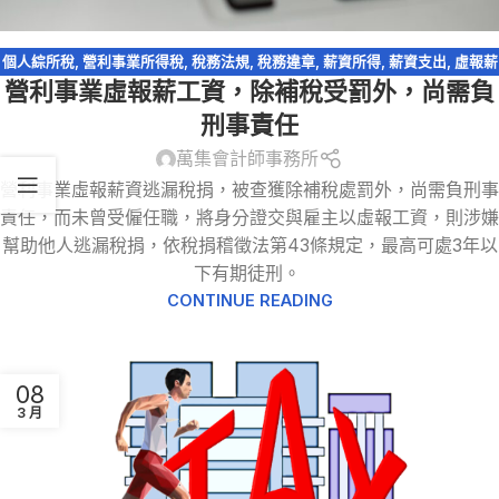
個人綜所稅
,
營利事業所得稅
,
稅務法規
,
稅務違章
,
薪資所得
,
薪資支出
,
虛報薪
營利事業虛報薪工資，除補稅受罰外，尚需負
資
刑事責任
萬集會計師事務所
營利事業虛報薪資逃漏稅捐，被查獲除補稅處罰外，尚需負刑事
責任，而未曾受僱任職，將身分證交與雇主以虛報工資，則涉嫌
幫助他人逃漏稅捐，依稅捐稽徵法第43條規定，最高可處3年以
下有期徒刑。
CONTINUE READING
08
3 月