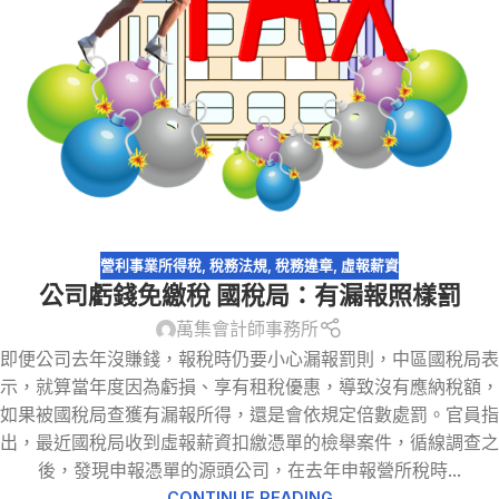
營利事業所得稅
,
稅務法規
,
稅務違章
,
虛報薪資
公司虧錢免繳稅 國稅局：有漏報照樣罰
萬集會計師事務所
即便公司去年沒賺錢，報稅時仍要小心漏報罰則，中區國稅局表
示，就算當年度因為虧損、享有租稅優惠，導致沒有應納稅額，
如果被國稅局查獲有漏報所得，還是會依規定倍數處罰。官員指
出，最近國稅局收到虛報薪資扣繳憑單的檢舉案件，循線調查之
後，發現申報憑單的源頭公司，在去年申報營所稅時...
CONTINUE READING