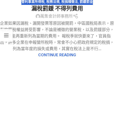
營利事業所得稅
,
稅務法規
,
稅捐稽徵法
,
罰鍰罰金
漏稅罰鍰 不得列費用
萬集會計師事務所
企業如果因漏稅、漏開發票等原因被開罰，中區國稅局表示，原
有的節稅權益將受影響，不論是補徵的營業稅，以及罰鍰部分，
都不能再重新列為當期的費用。 報稅季就快要來了，官員指
出，許多企業在申報營所稅時，常會不小心把政府規定的稅捐，
列為當年度的損失或費用，其實在稅法上是不行...
CONTINUE READING