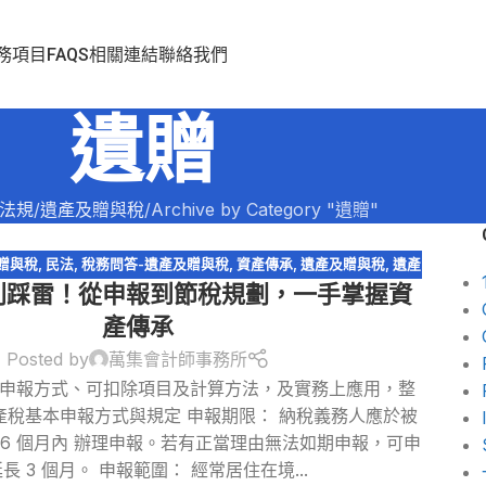
務項目
FAQS
相關連結
聯絡我們
遺贈
法規
遺產及贈與稅
Archive by Category "遺贈"
贈與稅
,
民法
,
稅務問答-遺產及贈與稅
,
資產傳承
,
遺產及贈與稅
,
遺產
別踩雷！從申報到節稅規劃，一手掌握資
特留分
,
遺贈
產傳承
Posted by
萬集會計師事務所
申報方式、可扣除項目及計算方法，及實務上應用，整
遺產稅基本申報方式與規定 申報期限： 納稅義務人應於被
 6 個月內 辦理申報。若有正當理由無法如期申報，可申
長 3 個月。 申報範圍： 經常居住在境...