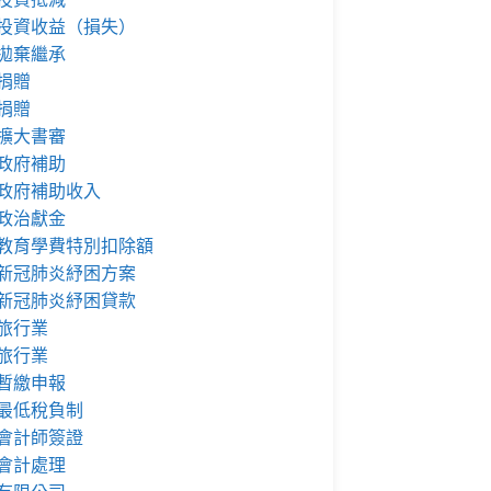
投資收益（損失）
拋棄繼承
捐贈
捐贈
擴大書審
政府補助
政府補助收入
政治獻金
教育學費特別扣除額
新冠肺炎紓困方案
新冠肺炎紓困貸款
旅行業
旅行業
暫繳申報
最低稅負制
會計師簽證
會計處理