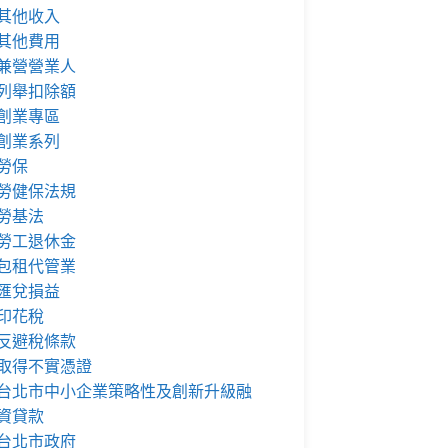
其他收入
其他費用
兼營營業人
列舉扣除額
創業專區
創業系列
勞保
勞健保法規
勞基法
勞工退休金
包租代管業
匯兌損益
印花稅
反避稅條款
取得不實憑證
台北市中小企業策略性及創新升級融
資貸款
台北市政府