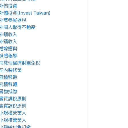
外僑投資
外僑投資(Invest Taiwan)
外商參展退稅
外國人取得不動產
外銷收入
外銷收入
婚嫁贈與
媒體報導
宗教性醫療財團免稅
室內裝修業
容積移轉
容積移轉
實物抵繳
實質課稅原則
實質課稅原則
小規模營業人
小規模營業人
小額給付免扣繳