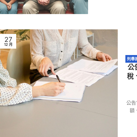
27
12 月
列舉
公
稅
公告
額