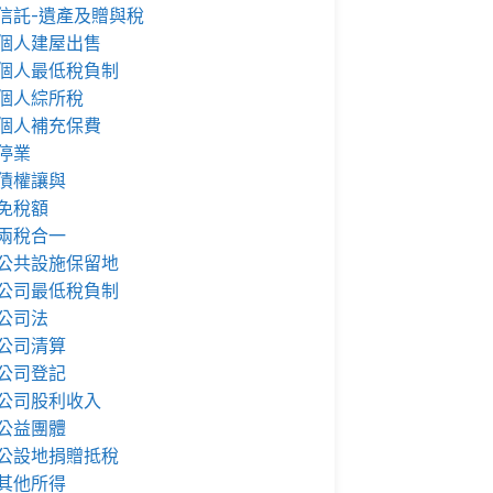
信託-遺產及贈與稅
個人建屋出售
個人最低稅負制
個人綜所稅
個人補充保費
停業
債權讓與
免稅額
兩稅合一
公共設施保留地
公司最低稅負制
公司法
公司清算
公司登記
公司股利收入
公益團體
公設地捐贈抵稅
其他所得