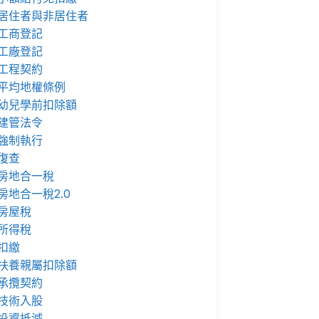
居住者與非居住者
工商登記
工廠登記
工程契約
平均地權條例
幼兒學前扣除額
建管法令
強制執行
復查
房地合一稅
房地合一稅2.0
房屋稅
所得稅
扣繳
扶養親屬扣除額
承攬契約
技術入股
投資抵減