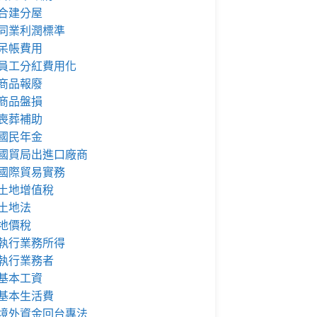
合建分屋
同業利潤標準
呆帳費用
員工分紅費用化
商品報廢
商品盤損
喪葬補助
國民年金
國貿局出進口廠商
國際貿易實務
土地增值稅
土地法
地價稅
執行業務所得
執行業務者
基本工資
基本生活費
境外資金回台專法