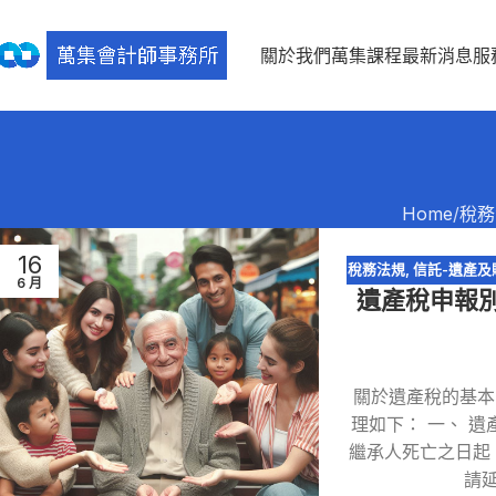
關於我們
萬集課程
最新消息
服
Home
稅務
16
稅務法規
,
信託-遺產及
6 月
遺產稅申報
關於遺產稅的基本
理如下： 一、 
繼承人死亡之日起
請延