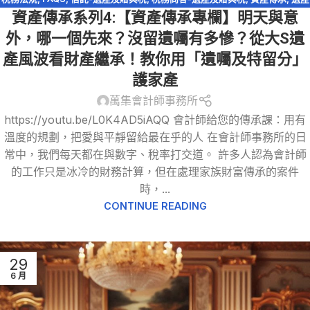
資產傳承系列4:【資產傳承專欄】明天與意
及贈與稅
,
遺產特留分
,
配偶剩餘財產差額分配請求權
外，哪一個先來？沒留遺囑有多慘？從大S遺
產風波看財產繼承！教你用「遺囑及特留分」
護家產
萬集會計師事務所
https://youtu.be/L0K4AD5iAQQ 會計師給您的傳承課：用有
溫度的規劃，把愛與平靜留給最在乎的人 在會計師事務所的日
常中，我們每天都在與數字、稅率打交道。 許多人認為會計師
的工作只是冰冷的財務計算，但在處理家族財富傳承的案件
時，...
CONTINUE READING
29
6 月