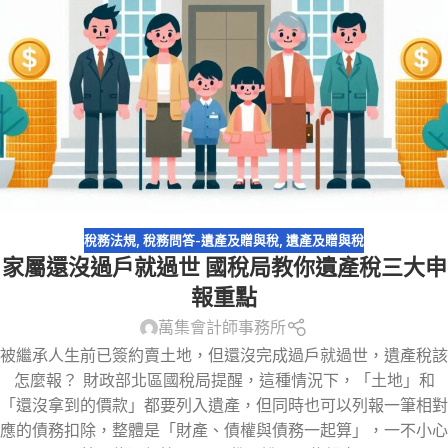
稅務法規
,
稅務問答-遺產及贈與稅
,
遺產及贈與稅
家屬還沒過戶就過世 國稅局教你遺產稅三大申
報重點
萬集會計師事務所
被繼承人生前已簽約賣土地，但還沒完成過戶就過世，遺產稅該
怎麼報？ 財政部北區國稅局提醒，這種情況下，「土地」和
「還沒拿到的價款」都要列入遺產，但同時也可以列報一筆相對
應的債務扣除，整體是「財產、債權與債務一起算」，一不小心