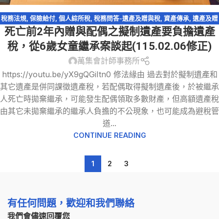
稅務法規
,
保險給付
,
個人綜所稅
,
稅務問答-遺產及贈與稅
,
資產傳承
,
遺產及贈
死亡前2年內贈與配偶之擬制遺產要負擔遺產
與稅
,
配偶剩餘財產差額分配請求權
稅，從6歲女童繼承案談起(115.02.06修正)
萬集會計師事務所
https://youtu.be/yX9gQGiItn0 修法緣由 過去對於擬制遺產和
其它遺產是併同課徵遺產稅，若配偶取得擬制遺產後，於被繼承
人死亡時拋棄繼承，可能發生配偶領取多數財產，但高額遺產稅
由其它未拋棄繼承的繼承人負擔的不公現象，也可能成為避稅管
道...
CONTINUE READING
1
2
3
有任何問題，歡迎和我們聯絡
我們會儘速回覆您