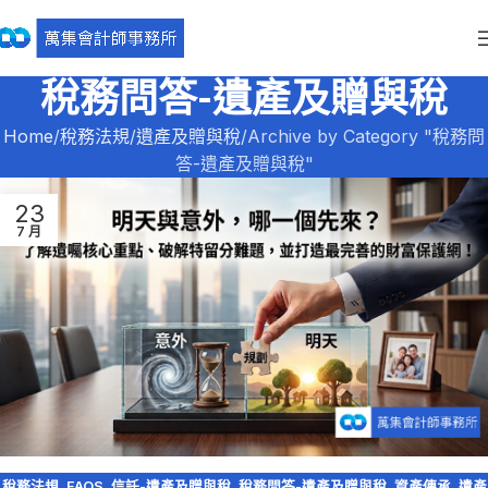
稅務問答-遺產及贈與稅
Home
稅務法規
遺產及贈與稅
Archive by Category "稅務問
答-遺產及贈與稅"
23
7 月
稅務法規
,
FAQS
,
信託-遺產及贈與稅
,
稅務問答-遺產及贈與稅
,
資產傳承
,
遺產