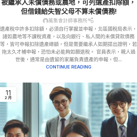
被繼承人未償債務或農地，可列遺產扣除額，
但借錢給失智父母不算未償債務!
萬集會計師事務所
遺產稅中許多扣除額，必須自行掌握並申報，北區國稅局表示，
諸如農地等不課稅資產，以及向銀行、私人間的未償貸款債務
等，皆可申報扣除遺產總額，但是需要繼承人如期提出證明，若
拖太久才補申報，恐怕未必能夠如願退稅。 官員表示，親人過
世後，通常是由遺留的家屬負責遺產的申報，但...
CONTINUE READING
11
2 月