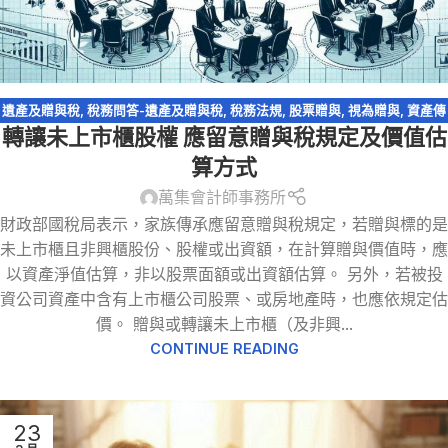
遺產及贈與稅
,
稅務問答-遺產及贈與稅
,
稅務法規
,
股票贈與
,
視為贈與
,
資產傳
轉讓未上市櫃股權 應留意贈與稅規定及價值估
承
,
農地
算方式
萬集會計師事務所
財政部國稅局表示，家族傳承應留意贈與稅規定，若贈與標的是
未上市櫃且非興櫃股份、股權或出資額，在計算贈與價值時，應
以資產淨值估算，非以股票面額或出資額估算。 另外，若被投
資公司資產中含有上市櫃公司股票、或房地產時，也應依規定估
價。 贈與或轉讓未上市櫃（及非興...
CONTINUE READING
23