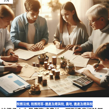
3 月
稅務法規
,
稅務問答-遺產及贈與稅
,
農地
,
遺產及贈與稅