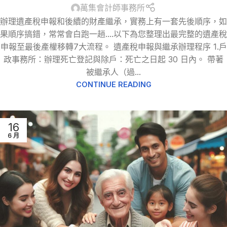
萬集會計師事務所
辦理遺產稅申報和後續的財產繼承，實務上有一套先後順序，如
果順序搞錯，常常會白跑一趟....以下為您整理出最完整的遺產稅
申報至最後產權移轉7大流程。 遺產稅申報與繼承辦理程序 1.戶
政事務所：辦理死亡登記與除戶：死亡之日起 30 日內。 帶著
被繼承人（過...
CONTINUE READING
16
6 月