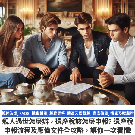
稅務法規
,
FAQS
,
拋棄繼承
,
稅務問答-遺產及贈與稅
,
資產傳承
,
遺產及贈與稅
親人過世怎麼辦，遺產稅該怎麼申報? 遺產稅
申報流程及應備文件全攻略，讓你一次看懂!