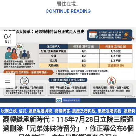
居住在境...
CONTINUE READING
04
6 月
稅務法規
,
信託-遺產及贈與稅
,
稅務問答-遺產及贈與稅
,
遺產及贈與稅
,
遺產特
翻轉繼承新時代：115年7月28日立院三讀通
留分
過刪除「兄弟姊妹特留分」，修正案公布6個