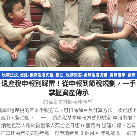
稅務法規
,
信託-遺產及贈與稅
,
民法
,
稅務問答-遺產及贈與稅
,
資產傳承
,
遺產
遺產稅申報別踩雷！從申報到節稅規劃，一手
及贈與稅
,
遺產特留分
,
遺贈
掌握資產傳承
萬集會計師事務所
關於遺產稅的基本申報方式、可扣除項目及計算方法，及實務上
應用，整理如下： 一、 遺產稅基本申報方式與規定 申報期限：
納稅義務人應於被繼承人死亡之日起 6 個月內 辦理申報。若有
正當理由無法如期申報，可申請延長 3 個月。 申報範圍： 經常