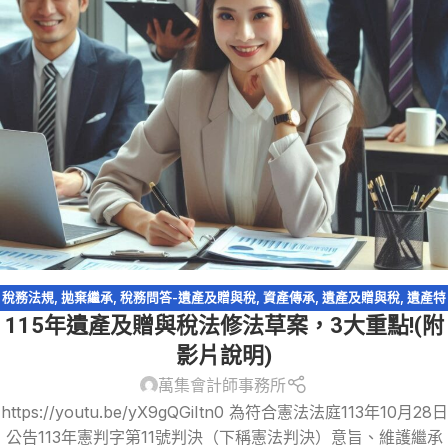
稅務法規
,
拋棄繼承
,
稅務問答-遺產及贈與稅
,
資產傳承
,
遺產及贈與稅
,
遺產特
115年遺產及贈與稅法修法草案，3大重點!(附
留分
,
配偶剩餘財產差額分配請求權
影片說明)
萬集會計師事務所
https://youtu.be/yX9gQGiItn0 為符合憲法法庭113年10月28日
公告113年憲判字第11號判決（下稱憲法判決）意旨、維護繼承