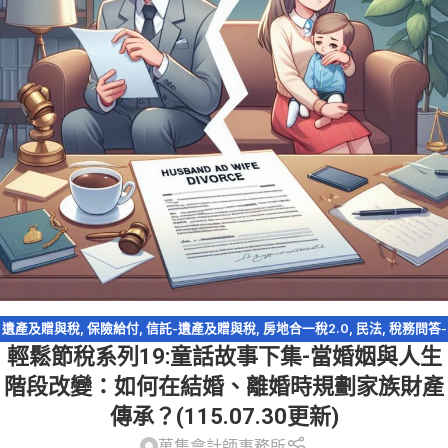
遺產及贈與稅
,
保險給付
,
信託-遺產及贈與稅
,
房地合一稅2.0
,
民法
,
稅務問答-
輕鬆節稅系列19:童話故事下集-當婚姻與人生
遺產及贈與稅
,
資產傳承
,
輕鬆節稅
,
農地
,
遺產特留分
,
配偶剩餘財產差額分配
請求權
,
閉鎖型股份有限公司
階段改變：如何在結婚、離婚時規劃家族財產
傳承？(115.07.30更新)
萬集會計師事務所