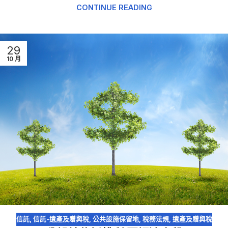
CONTINUE READING
29
10 月
信託
,
信託-遺產及贈與稅
,
公共設施保留地
,
稅務法規
,
遺產及贈與稅