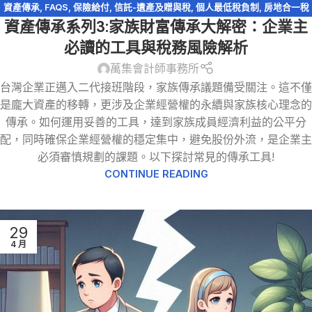
資產傳承
,
FAQS
,
保險給付
,
信託-遺產及贈與稅
,
個人最低稅負制
,
房地合一稅
資產傳承系列3:家族財富傳承大解密：企業主
2.0
,
輕鬆節稅
,
農地
,
遺產及贈與稅
,
遺產特留分
,
閉鎖型股份有限公司
必讀的工具與稅務風險解析
萬集會計師事務所
台灣企業正邁入二代接班階段，家族傳承議題備受關注。這不僅
是龐大資產的移轉，更涉及企業經營權的永續與家族核心理念的
傳承。如何運用妥善的工具，達到家族成員經濟利益的公平分
配，同時確保企業經營權的穩定集中，避免股份外流，是企業主
必須審慎規劃的課題。以下探討常見的傳承工具!
CONTINUE READING
29
4 月