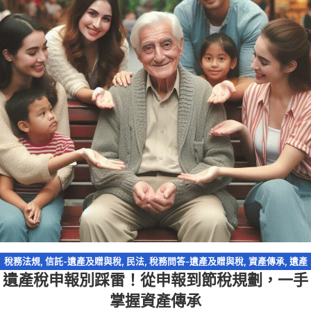
稅務法規
,
信託-遺產及贈與稅
,
民法
,
稅務問答-遺產及贈與稅
,
資產傳承
,
遺產
遺產稅申報別踩雷！從申報到節稅規劃，一手
及贈與稅
,
遺產特留分
,
遺贈
掌握資產傳承