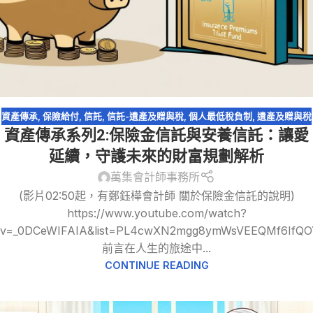
資產傳承
,
保險給付
,
信託
,
信託-遺產及贈與稅
,
個人最低稅負制
,
遺產及贈與稅
資產傳承系列2:保險金信託與安養信託：讓愛
延續，守護未來的財富規劃解析
萬集會計師事務所
(影片02:50起，有鄭鈺樺會計師 關於保險金信託的說明)
https://www.youtube.com/watch?
v=_0DCeWIFAIA&list=PL4cwXN2mgg8ymWsVEEQMf6IfQO
前言在人生的旅途中...
CONTINUE READING