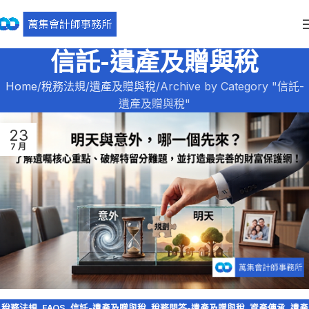
信託-遺產及贈與稅
Home
稅務法規
遺產及贈與稅
Archive by Category "信託-
遺產及贈與稅"
23
7 月
稅務法規
,
FAQS
,
信託-遺產及贈與稅
,
稅務問答-遺產及贈與稅
,
資產傳承
,
遺產