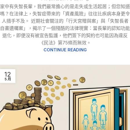
家中有失智長輩，我們最常擔心的是走失或生活起居；但您知道
嗎？在法律上，失智症帶來的「資產風險」往往比疾病本身更令
人措手不及。 近期社會關注的「行天宮贈與案」與「失智長者
自書遺囑案」，揭示了一個殘酷的法律現實：當長輩的認知功能
退化，即便沒有被宣告監護，他們簽下的契約也可能因為違反
《民法》第75條而無效。
CONTINUE READING
12
5 月