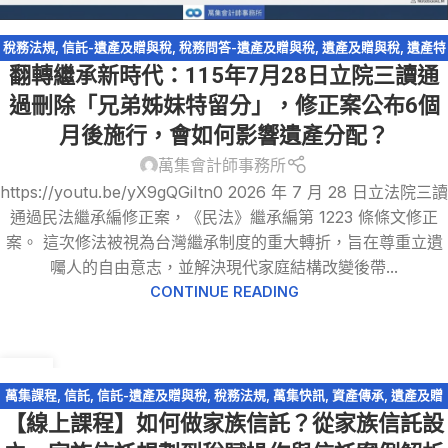
稅務法規
,
信託-遺產及贈與稅
,
稅務問答-遺產及贈與稅
,
遺產及贈與稅
,
遺產特
翻轉繼承新時代：115年7月28日立院三讀通
留分
過刪除「兄弟姊妹特留分」，修正案公布6個
月後施行，會如何影響遺產分配？
萬集會計師事務所
https://youtu.be/yX9gQGiItn0 2026 年 7 月 28 日立法院三讀
通過民法繼承編修正案，《民法》繼承編第 1223 條條文修正
案。 這次修法被視為台灣繼承制度的重大轉折，旨在尊重立遺
囑人的自由意志，並解決現代家庭結構改變後帶...
CONTINUE READING
19
1 月
萬集課程
,
信託
,
信託-遺產及贈與稅
,
稅務法規
,
萬集快訊
,
資產傳承
,
遺產及贈
【線上課程】如何做家族信託？從家族信託設
與稅