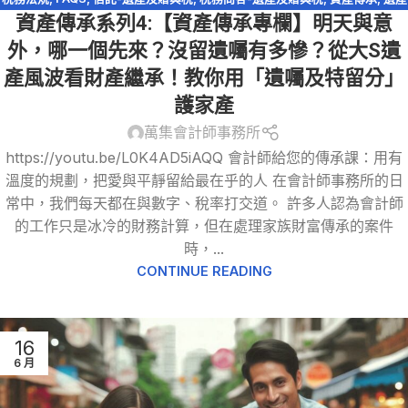
資產傳承系列4:【資產傳承專欄】明天與意
及贈與稅
,
遺產特留分
,
配偶剩餘財產差額分配請求權
外，哪一個先來？沒留遺囑有多慘？從大S遺
產風波看財產繼承！教你用「遺囑及特留分」
護家產
萬集會計師事務所
https://youtu.be/L0K4AD5iAQQ 會計師給您的傳承課：用有
溫度的規劃，把愛與平靜留給最在乎的人 在會計師事務所的日
常中，我們每天都在與數字、稅率打交道。 許多人認為會計師
的工作只是冰冷的財務計算，但在處理家族財富傳承的案件
時，...
CONTINUE READING
16
6 月