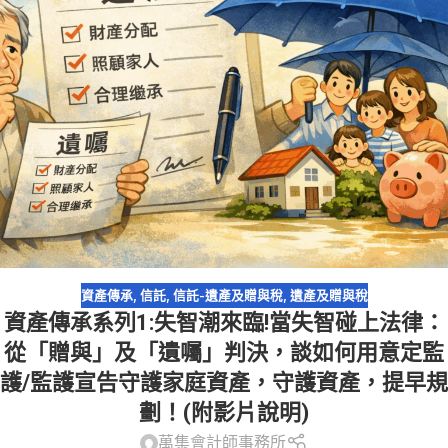
資產傳承
,
信託
,
信託-遺產及贈與稅
,
遺產及贈與稅
資產傳承系列1:失智潮來臨!當失智碰上法律：
從「贈與」及「遺囑」判決，談如何用意定監
護/監護宣告守護家庭資產，守護資產，提早規
劃！(附影片說明)
萬集會計師事務所