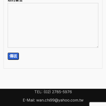
TEL: (02) 2785-5976
E-Mail: wan.chi99@yahoo.com.tw