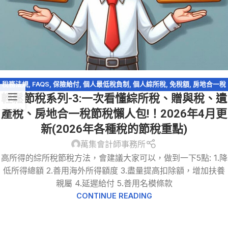
稅務法規
,
FAQS
,
保險給付
,
個人最低稅負制
,
個人綜所稅
,
免稅額
,
房地合一稅
輕鬆節稅系列-3:一次看懂綜所稅、贈與稅、遺
2.0
,
海外所得
,
股利收入
,
資產傳承
,
輕鬆節稅
,
輕鬆節稅-綜所稅
,
農地
,
遺產及
贈與稅
產稅、房地合一稅節稅懶人包!！2026年4月更
新(2026年各種稅的節稅重點)
萬集會計師事務所
高所得的綜所稅節稅方法，會建議大家可以，做到一下5點: 1.降
低所得總額 2.善用海外所得額度 3.盡量提高扣除額，增加扶養
親屬 4.延遲給付 5.善用名模條款
CONTINUE READING