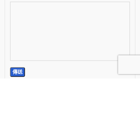
TEL: (02) 2785-5976
E-Mail: wan.chi99@yahoo.com.tw