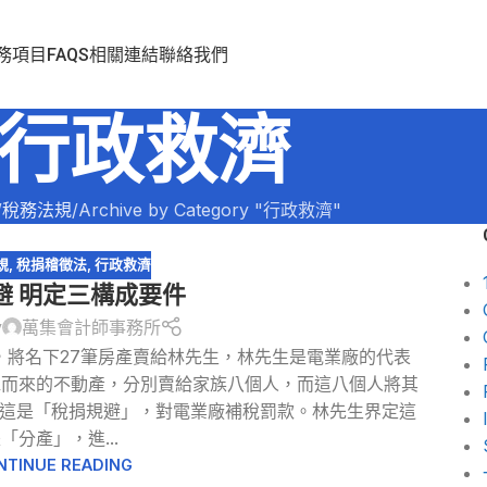
務項目
FAQS
相關連結
聯絡我們
行政救濟
稅務法規
Archive by Category "行政救濟"
規
,
稅捐稽徵法
,
行政救濟
避 明定三構成要件
y
萬集會計師事務所
，將名下27筆房產賣給林先生，林先生是電業廠的代表
承而來的不動產，分別賣給家族八個人，而這八個人將其
這是「稅捐規避」，對電業廠補稅罰款。林先生界定這
「分產」，進...
NTINUE READING