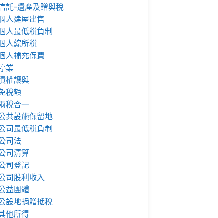
信託-遺產及贈與稅
個人建屋出售
個人最低稅負制
個人綜所稅
個人補充保費
停業
債權讓與
免稅額
兩稅合一
公共設施保留地
公司最低稅負制
公司法
公司清算
公司登記
公司股利收入
公益團體
公設地捐贈抵稅
其他所得