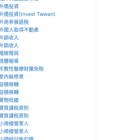
外僑投資
外僑投資(Invest Taiwan)
外商參展退稅
外國人取得不動產
外銷收入
外銷收入
婚嫁贈與
媒體報導
宗教性醫療財團免稅
室內裝修業
容積移轉
容積移轉
實物抵繳
實質課稅原則
實質課稅原則
小規模營業人
小規模營業人
小額給付免扣繳