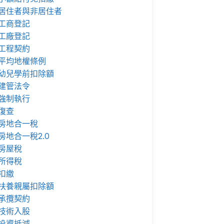
居住者與非居住者
工商登記
工廠登記
工程契約
平均地權條例
幼兒學前扣除額
建管法令
強制執行
復查
房地合一稅
房地合一稅2.0
房屋稅
所得稅
扣繳
扶養親屬扣除額
承攬契約
技術入股
投資抵減