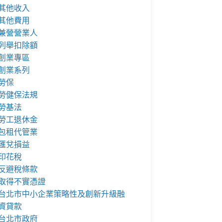
其他收入
其他費用
兼營營業人
列舉扣除額
創業專區
創業系列
勞保
勞健保法規
勞基法
勞工退休金
包租代管業
匯兌損益
印花稅
反避稅條款
取得不實憑證
台北市中小企業策略性及創新升級融
資貸款
台北市政府