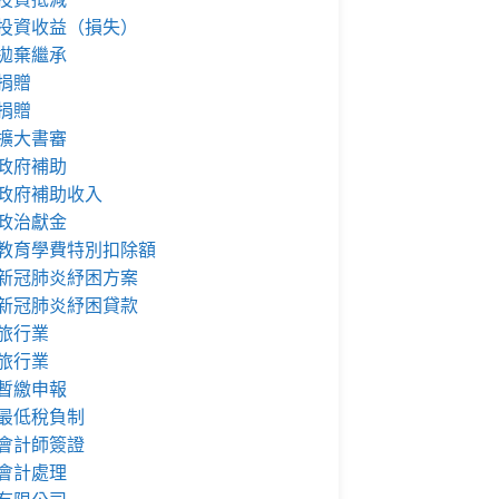
投資收益（損失）
拋棄繼承
捐贈
捐贈
擴大書審
政府補助
政府補助收入
政治獻金
教育學費特別扣除額
新冠肺炎紓困方案
新冠肺炎紓困貸款
旅行業
旅行業
暫繳申報
最低稅負制
會計師簽證
會計處理