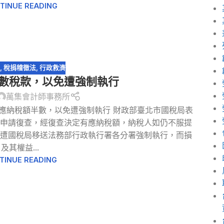
TINUE READING
規
,
稅捐稽徵法
,
行政救濟
數稅款，以免遭強制執行
萬集會計師事務所
應納稅額半數，以免遭強制執行 財政部臺北市國稅局表
申請復查，經復查決定有應納稅額，納稅人如仍不服提
遭國稅局移送法務部行政執行署各分署強制執行，而損
及其權益...
TINUE READING