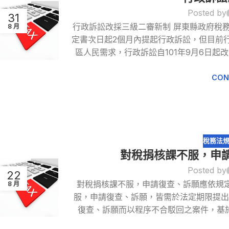
Posted by
31
行政訴訟改採三級二審新制 屏東縣政府稅
8 月
定書次日起2個月內提起行政訴訟，但目前
區人民需求，行政訴訟自101年9月6日
CON
稅務法
對稅捐核課不服，申
Posted by
22
對稅捐核課不服，申請復查、訴願應依規
8 月
服，申請復查、訴願，皆需於法定期限提
復查、訴願而以程序不合駁回之案件，基