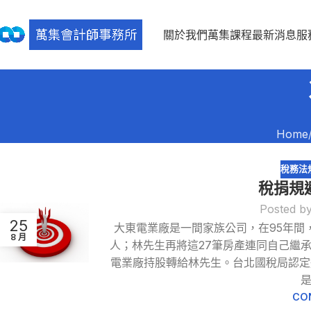
關於我們
萬集課程
最新消息
服
Home
稅務法
稅捐規
Posted b
25
大東電業廠是一間家族公司，在95年間
8 月
人；林先生再將這27筆房產連同自己繼
電業廠持股轉給林先生。台北國稅局認定
是
CO