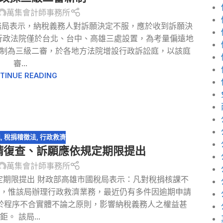
萬集會計師事務所
務局表示，納稅義務人對訴願決定不服，應於收到訴願決
行政法院僅於台北、台中、高雄三處設置，為考量偏遠地
起改制為三級二審，於各地方法院增設行政訴訟庭，以該庭
審...
TINUE READING
規
,
稅捐稽徵法
,
行政救濟
請復查、訴願應依規定期限提出
萬集會計師事務所
定期限提出 財政部高雄市國稅局表示：凡對稅捐核課不
出，惟該局辦理行政救濟業務，最近仍有多件因逾期申請
於程序不合實體不論之原則，影響納稅義務人之權益甚
鉅。 該局...