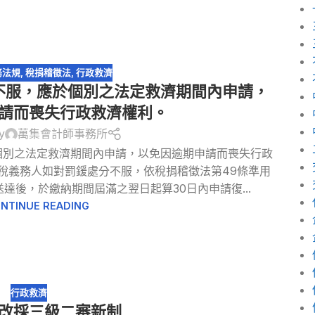
務法規
,
稅捐稽徵法
,
行政救濟
不服，應於個別之法定救濟期間內申請，
請而喪失行政救濟權利。
y
萬集會計師事務所
個別之法定救濟期間內申請，以免因逾期申請而喪失行政
稅義務人如對罰鍰處分不服，依稅捐稽徵法第49條準用
達後，於繳納期間屆滿之翌日起算30日內申請復...
NTINUE READING
行政救濟
改採三級二審新制