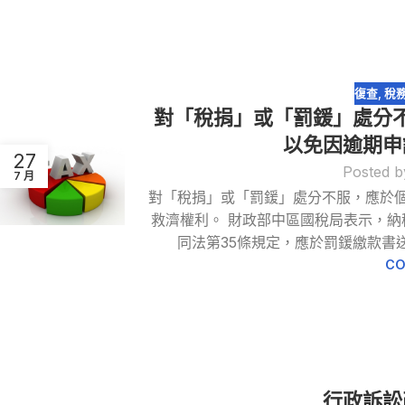
復查
,
稅
對「稅捐」或「罰鍰」處分
以免因逾期申
27
Posted b
7 月
對「稅捐」或「罰鍰」處分不服，應於
救濟權利。 財政部中區國稅局表示，納
同法第35條規定，應於罰鍰繳款書送
CO
行政訴訟