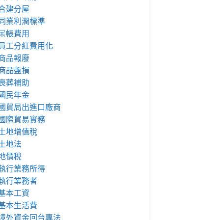
合建分屋
同業利潤標準
呆帳費用
員工分紅費用化
商品報廢
商品盤損
喪葬補助
國民年金
國貿局出進口廠商
國際貿易實務
土地增值稅
土地法
地價稅
執行業務所得
執行業務者
基本工資
基本生活費
境外資金回台專法