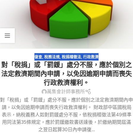
復查
,
稅務法規
,
稅捐稽徵法
,
行政救濟
對「稅捐」或「罰鍰」處分不服，應於個別之
法定救濟期間內申請，以免因逾期申請而喪失
行政救濟權利。
萬集會計師事務所
對「稅捐」或「罰鍰」處分不服，應於個別之法定救濟期間內申
請，以免因逾期申請而喪失行政救濟權利。 財政部中區國稅局
表示，納稅義務人如對罰鍰處分不服，依稅捐稽徵法第49條準
用同法第35條規定，應於罰鍰繳款書送達後，於繳納期間屆滿
之翌日起算30日內申請復...