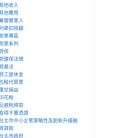
其他收入
其他費用
兼營營業人
列舉扣除額
創業專區
創業系列
勞保
勞健保法規
勞基法
勞工退休金
包租代管業
匯兌損益
印花稅
反避稅條款
取得不實憑證
台北市中小企業策略性及創新升級融
資貸款
台北市政府