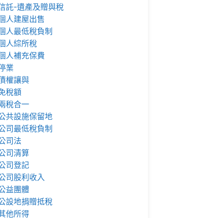
信託-遺產及贈與稅
個人建屋出售
個人最低稅負制
個人綜所稅
個人補充保費
停業
債權讓與
免稅額
兩稅合一
公共設施保留地
公司最低稅負制
公司法
公司清算
公司登記
公司股利收入
公益團體
公設地捐贈抵稅
其他所得