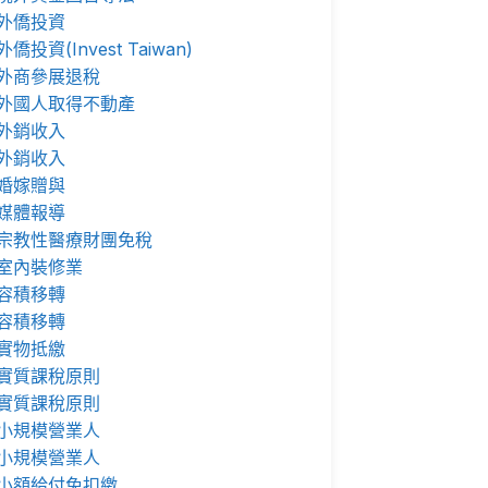
外僑投資
外僑投資(Invest Taiwan)
外商參展退稅
外國人取得不動產
外銷收入
外銷收入
婚嫁贈與
媒體報導
宗教性醫療財團免稅
室內裝修業
容積移轉
容積移轉
實物抵繳
實質課稅原則
實質課稅原則
小規模營業人
小規模營業人
小額給付免扣繳