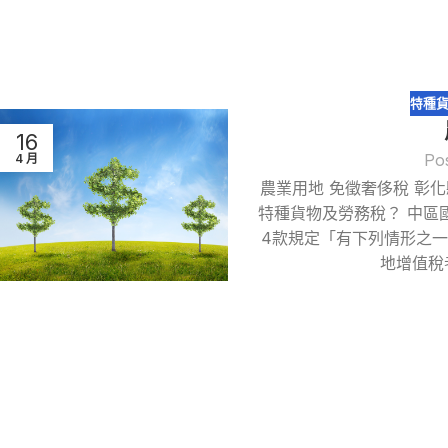
特種貨
16
Po
4 月
農業用地 免徵奢侈稅 彰
特種貨物及勞務稅？ 中區
4款規定「有下列情形之
地增值稅