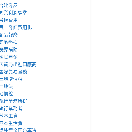
合建分屋
同業利潤標準
呆帳費用
員工分紅費用化
商品報廢
商品盤損
喪葬補助
國民年金
國貿局出進口廠商
國際貿易實務
土地增值稅
土地法
地價稅
執行業務所得
執行業務者
基本工資
基本生活費
境外資金回台專法