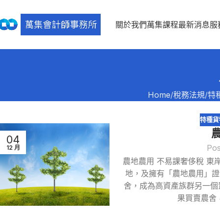
關於我們
萬集課程
最新消息
服
Home
稅務法規
特
特種貨
04
Pos
12 月
農地農用 不易課奢侈稅 
地，及擁有「農地農用」證
舍，成為高資產族群另一個
果買賣農舍