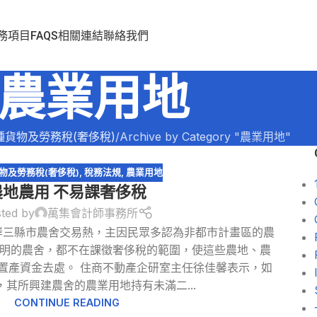
務項目
FAQS
相關連結
聯絡我們
農業用地
種貨物及勞務稅(奢侈稅)
Archive by Category "農業用地"
物及勞務稅(奢侈稅)
,
稅務法規
,
農業用地
農地農用 不易課奢侈稅
ted by
萬集會計師事務所
東岸三縣市農舍交易熱，主因民眾多認為非都市計畫區的農
明的農舍，都不在課徵奢侈稅的範圍，使這些農地、農
置產資金去處。 住商不動產企研室主任徐佳馨表示，如
，其所興建農舍的農業用地持有未滿二...
CONTINUE READING