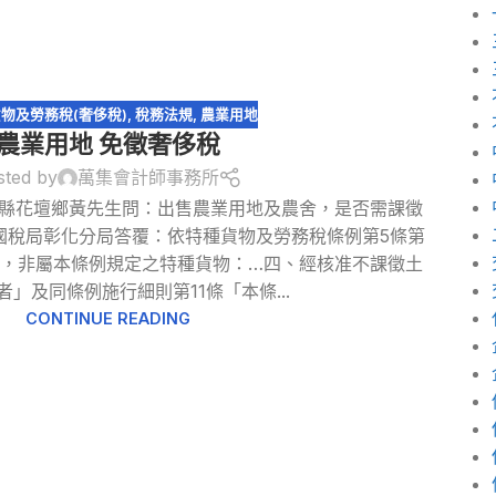
物及勞務稅(奢侈稅)
,
稅務法規
,
農業用地
農業用地 免徵奢侈稅
sted by
萬集會計師事務所
化縣花壇鄉黃先生問：出售農業用地及農舍，是否需課徵
國稅局彰化分局答覆：依特種貨物及勞務稅條例第5條第
一，非屬本條例規定之特種貨物：…四、經核准不課徵土
者」及同條例施行細則第11條「本條...
CONTINUE READING