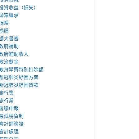
投資收益（損失）
拋棄繼承
捐贈
捐贈
擴大書審
政府補助
政府補助收入
政治獻金
教育學費特別扣除額
新冠肺炎紓困方案
新冠肺炎紓困貸款
旅行業
旅行業
暫繳申報
最低稅負制
會計師簽證
會計處理