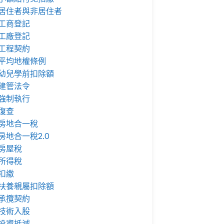
居住者與非居住者
工商登記
工廠登記
工程契約
平均地權條例
幼兒學前扣除額
建管法令
強制執行
復查
房地合一稅
房地合一稅2.0
房屋稅
所得稅
扣繳
扶養親屬扣除額
承攬契約
技術入股
投資抵減