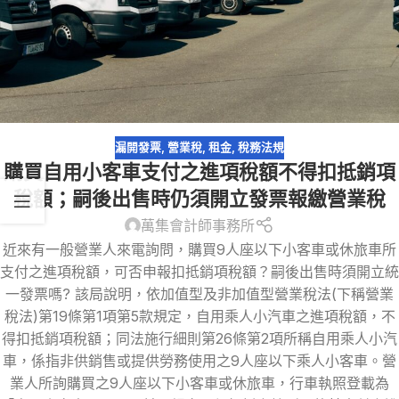
漏開發票
,
營業稅
,
租金
,
稅務法規
購買自用小客車支付之進項稅額不得扣抵銷項
稅額；嗣後出售時仍須開立發票報繳營業稅
萬集會計師事務所
近來有一般營業人來電詢問，購買9人座以下小客車或休旅車所
支付之進項稅額，可否申報扣抵銷項稅額？嗣後出售時須開立統
一發票嗎? 該局說明，依加值型及非加值型營業稅法(下稱營業
稅法)第19條第1項第5款規定，自用乘人小汽車之進項稅額，不
得扣抵銷項稅額；同法施行細則第26條第2項所稱自用乘人小汽
車，係指非供銷售或提供勞務使用之9人座以下乘人小客車。營
業人所詢購買之9人座以下小客車或休旅車，行車執照登載為