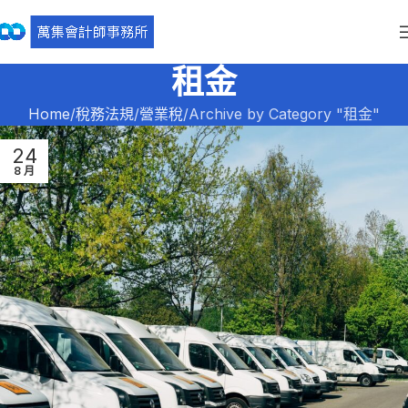
租金
Home
稅務法規
營業稅
Archive by Category "租金"
24
8 月