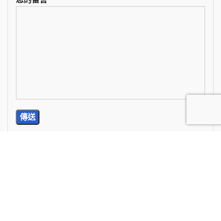
TEL: (02) 2785-5976
E-Mail: wan.chi99@yahoo.com.tw