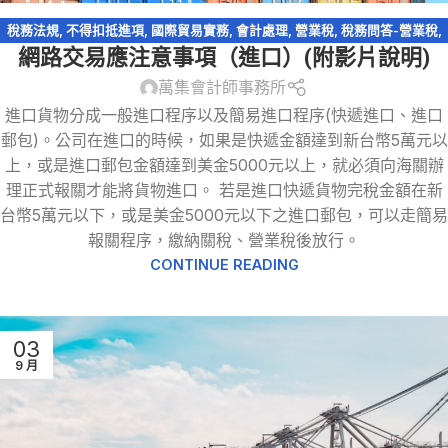
稅務法規
,
不得扣抵進項
,
國際貿易實務
,
會計處理
,
營業稅
,
稅務問答-營業稅
,
網路交易應注意事項（進口）(附影片說明)
網路交易課稅
,
跨境電商
萬集會計師事務所
進口貨物分成一般進口程序以及簡易進口程序(快遞進口、進口
郵包)。公司在進口的時候，如果是快遞金額達到新台幣5萬元以
上，或是進口郵包金額達到美金5000元以上，就必須向海關辦
理正式報關才能將貨物進口。 若是進口快遞貨物完稅金額在新
台幣5萬元以下，或是美金5000元以下之進口郵包，可以走簡易
報關程序，繳納關稅、營業稅後放行。
CONTINUE READING
03
9 月