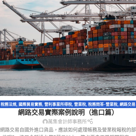
稅務法規
,
國際貿易實務
,
營利事業所得稅
,
營業稅
,
稅務問答-營業稅
,
網路交易
網路交易實際案例說明（進口篇）
課稅
,
網路拍賣
,
網路購物
,
跨境電商
,
電商系列
,
電子商務
萬集會計師事務所
網路交易自國外進口貨品，應該如何處理帳務及營業稅報稅的部