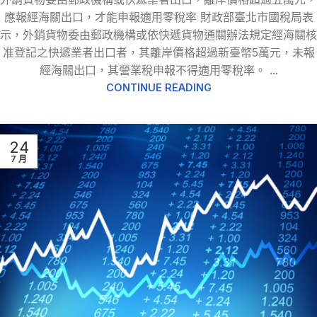
應報經海關出口，才能申報適用零稅率 財政部臺北市國稅局表
示，外銷貨物委由郵政機構或依快遞貨物通關辦法規定經海關核
准登記之快遞業者出口者，其離岸價格超過新臺幣5萬元，未報
經海關出口，其營業稅申報不得適用零稅率。 ...
CONTINUE READING
24
7 月