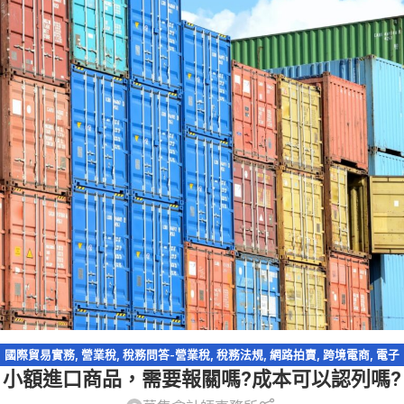
國際貿易實務
,
營業稅
,
稅務問答-營業稅
,
稅務法規
,
網路拍賣
,
跨境電商
,
電子
小額進口商品，需要報關嗎?成本可以認列嗎?
商務