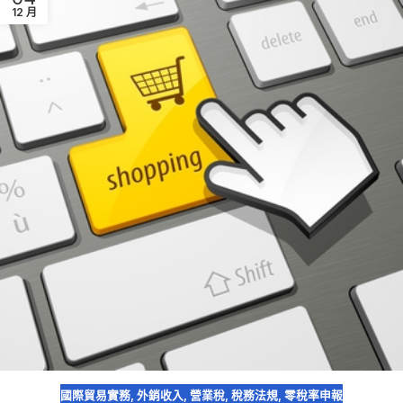
12 月
國際貿易實務
,
外銷收入
,
營業稅
,
稅務法規
,
零稅率申報