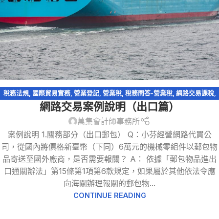
稅務法規
,
國際貿易實務
,
營業登記
,
營業稅
,
稅務問答-營業稅
,
網路交易課稅
,
網路交易案例說明（出口篇）
網路拍賣
,
零稅率申報
,
電商系列
,
電子商務
萬集會計師事務所
案例說明 1.關務部分（出口郵包） Q：小芬經營網路代買公
司，從國內將價格新臺幣（下同）6萬元的機械零組件以郵包物
品寄送至國外廠商，是否需要報關？ A： 依據「郵包物品進出
口通關辦法」第15條第1項第6款規定，如果屬於其他依法令應
向海關辦理報關的郵包物...
CONTINUE READING