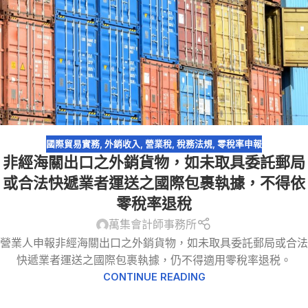
國際貿易實務
,
外銷收入
,
營業稅
,
稅務法規
,
零稅率申報
非經海關出口之外銷貨物，如未取具委託郵局
或合法快遞業者運送之國際包裹執據，不得依
零稅率退稅
萬集會計師事務所
營業人申報非經海關出口之外銷貨物，如未取具委託郵局或合法
快遞業者運送之國際包裹執據，仍不得適用零稅率退税。
CONTINUE READING