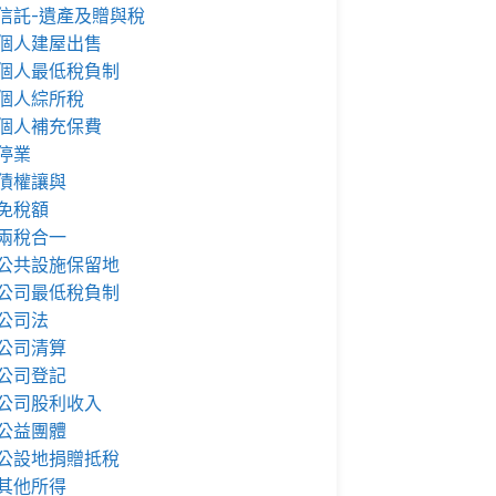
信託-遺產及贈與稅
個人建屋出售
個人最低稅負制
個人綜所稅
個人補充保費
停業
債權讓與
免稅額
兩稅合一
公共設施保留地
公司最低稅負制
公司法
公司清算
公司登記
公司股利收入
公益團體
公設地捐贈抵稅
其他所得