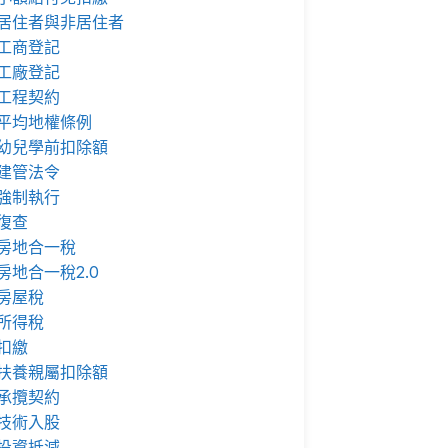
居住者與非居住者
工商登記
工廠登記
工程契約
平均地權條例
幼兒學前扣除額
建管法令
強制執行
復查
房地合一稅
房地合一稅2.0
房屋稅
所得稅
扣繳
扶養親屬扣除額
承攬契約
技術入股
投資抵減