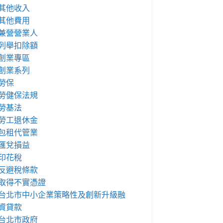
其他收入
其他費用
兼營營業人
列舉扣除額
創業專區
創業系列
勞保
勞健保法規
勞基法
勞工退休金
包租代管業
匯兌損益
印花稅
反避稅條款
取得不實憑證
台北市中小企業策略性及創新升級融
資貸款
台北市政府