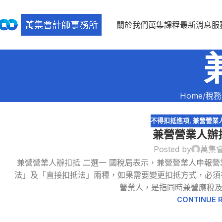
關於我們
萬集課程
最新消息
服
Home
稅務
不得扣抵進項
,
兼營營業
兼營營業人辦
Posted by
萬集
兼營營業人辦扣抵 二選一 國稅局表示，兼營營業人申報
20
法」及「直接扣抵法」兩種，如果需要變更扣抵方式，必須
3 月
營業人，是指同時兼營應稅及免
CONTINUE 