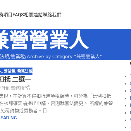
務項目
FAQS
相關連結
聯絡我們
兼營營業人
法規
營業稅
Archive by Category "兼營營業人"
人
,
營業稅
,
稅務法規
扣抵 二選一
會計師事務所
營業稅，在計算不得扣抵進項稅額時，可分為「比例扣抵
在核課確定前提出申請，否則就無法變更。 所謂的兼營
稅貨物或勞務者。目...
READING