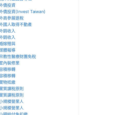
外僑投資
外僑投資(Invest Taiwan)
外商參展退稅
外國人取得不動產
外銷收入
外銷收入
婚嫁贈與
媒體報導
宗教性醫療財團免稅
室內裝修業
容積移轉
容積移轉
實物抵繳
實質課稅原則
實質課稅原則
小規模營業人
小規模營業人
小額給付免扣繳