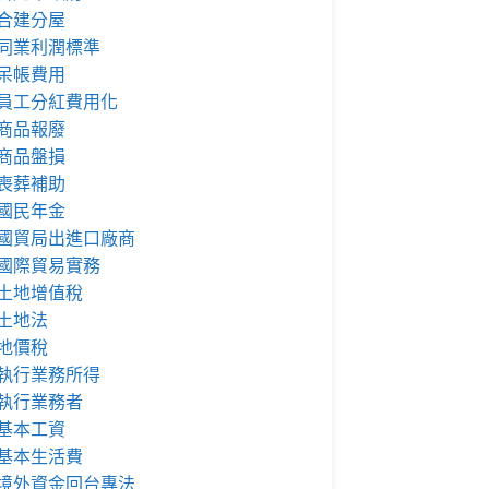
合建分屋
同業利潤標準
呆帳費用
員工分紅費用化
商品報廢
商品盤損
喪葬補助
國民年金
國貿局出進口廠商
國際貿易實務
土地增值稅
土地法
地價稅
執行業務所得
執行業務者
基本工資
基本生活費
境外資金回台專法