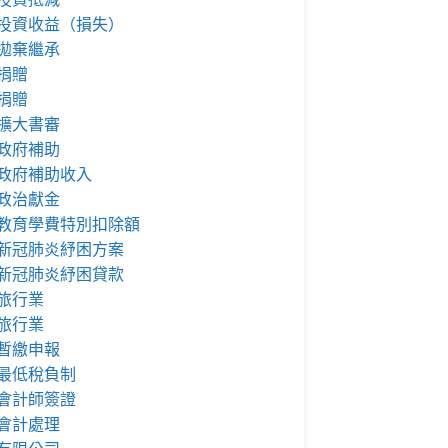
投資收益（損失）
拋棄繼承
捐贈
捐贈
擴大書審
政府補助
政府補助收入
政治獻金
教育學費特別扣除額
新冠肺炎紓困方案
新冠肺炎紓困貸款
旅行業
旅行業
暫繳申報
最低稅負制
會計師簽證
會計處理