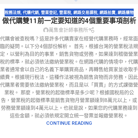
稅務法規
,
代購代銷
,
營業登記
,
營業稅
,
網路交易課稅
,
網路拍賣
,
網路購物
做代購雙11前一定要知道的4個重要事項剖析
萬集會計師事務所
代購會被查稅嗎？這是許多代購賣家在經營代購業務時，經常面
臨的疑問。以下分4個部份解析。 首先，根據台灣的營業稅法規
定，以營利為目的的事業，銷售貨物或勞務，如果達到稽徵營業
稅的標準，就必須依法繳納營業稅。在網路代購的情境中，代購
業者通常會以自己的名義下單購買商品，再轉售給買家並收取手
續費。根據現行稅法，這種作法被視為銷售貨物而非勞務，因此
代購業者需要依法繳納營業稅，而且是以「買賣」的方式課徵營
業稅。 那麼，營業稅的起徵標準是多少呢？根據國稅局的公
告，營業稅的起徵標準是銷售貨物月營業額達到8萬元以上，或
勞務營業額達到4萬元以上。也就是說，如果您的代購業務達到
這些金額，就必須依規定開立統一發票並報繳營業稅。
CONTINUE READING