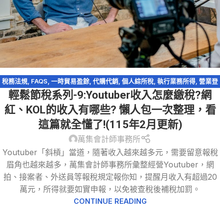
稅務法規
,
FAQS
,
一時貿易盈餘
,
代購代銷
,
個人綜所稅
,
執行業務所得
,
營業登
輕鬆節稅系列-9:Youtuber收入怎麼繳稅?網
記
,
營業稅
,
網紅報稅
,
網路交易課稅
,
網路拍賣
,
網路購物
,
薪資所得
,
輕鬆節稅
,
輕鬆節稅-綜所稅
,
逃漏稅
紅、KOL的收入有哪些? 懶人包一次整理，看
這篇就全懂了!(115年2月更新)
萬集會計師事務所
Youtuber「斜槓」當道，隨著收入越來越多元，需要留意報稅
眉角也越來越多，萬集會計師事務所彙整經營Youtuber，網
拍、接案者、外送員等報稅規定報你知，提醒月收入有超過20
萬元，所得就要如實申報，以免被查稅後補稅加罰。
CONTINUE READING