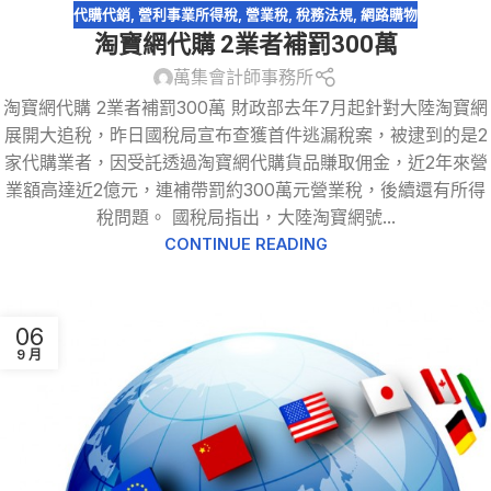
代購代銷
,
營利事業所得稅
,
營業稅
,
稅務法規
,
網路購物
淘寶網代購 2業者補罰300萬
萬集會計師事務所
淘寶網代購 2業者補罰300萬 財政部去年7月起針對大陸淘寶網
展開大追稅，昨日國稅局宣布查獲首件逃漏稅案，被逮到的是2
家代購業者，因受託透過淘寶網代購貨品賺取佣金，近2年來營
業額高達近2億元，連補帶罰約300萬元營業稅，後續還有所得
稅問題。 國稅局指出，大陸淘寶網號...
CONTINUE READING
06
9 月