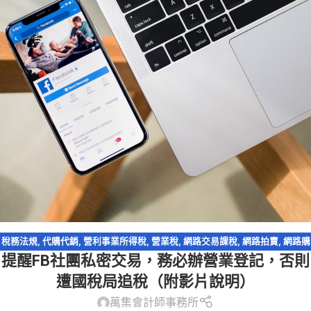
稅務法規
,
代購代銷
,
營利事業所得稅
,
營業稅
,
網路交易課稅
,
網路拍賣
,
網路購
提醒FB社團私密交易，務必辦營業登記，否則
物
,
逃漏稅
遭國稅局追稅（附影片說明）
萬集會計師事務所