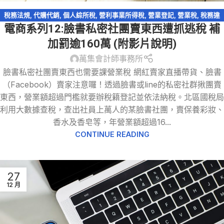
稅務法規
,
代購代銷
,
個人綜所稅
,
營利事業所得稅
,
營業登記
,
營業稅
,
稅務違
電商系列12:臉書私密社團賣東西遭抓逃稅 補
章
,
網路交易課稅
,
網路拍賣
,
網路購物
,
電商系列
加罰逾160萬 (附影片說明)
萬集會計師事務所
臉書私密社團賣東西也需要課營業稅 網紅賣家直播帶貨、臉書
（Facebook）賣家注意囉！透過臉書或line的私密社群揪團賣
東西，營業額超過門檻就要辦稅籍登記並依法納稅。北區國稅局
利用大數據查稅，查出社員上萬人的某臉書社團，賣保養彩妝、
香水及香皂等，年營業額超過16...
CONTINUE READING
27
12 月