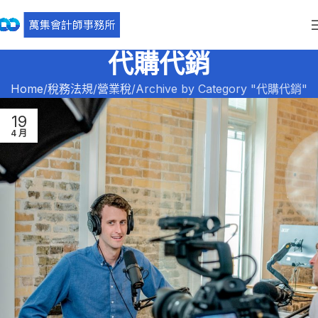
代購代銷
Home
稅務法規
營業稅
Archive by Category "代購代銷"
19
4 月