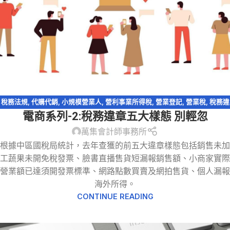
稅務法規
,
代購代銷
,
小規模營業人
,
營利事業所得稅
,
營業登記
,
營業稅
,
稅務違
電商系列-2:稅務違章五大樣態 別輕忽
章
,
網紅報稅
,
網路交易課稅
,
網路拍賣
,
網路購物
,
電商系列
萬集會計師事務所
根據中區國稅局統計，去年查獲的前五大違章樣態包括銷售未加
工蔬果未開免稅發票、臉書直播售貨短漏報銷售額、小商家實際
營業額已達須開發票標準、網路點數買賣及網拍售貨、個人漏報
海外所得。
CONTINUE READING