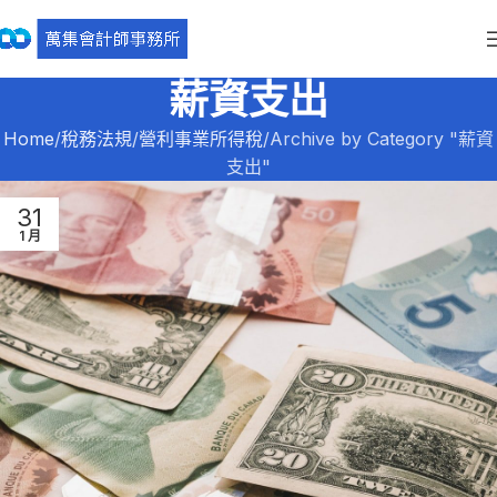
薪資支出
Home
稅務法規
營利事業所得稅
Archive by Category "薪資
支出"
31
1 月