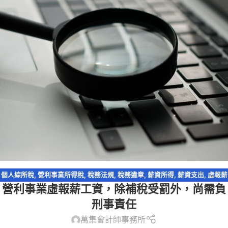
個人綜所稅
,
營利事業所得稅
,
稅務法規
,
稅務違章
,
薪資所得
,
薪資支出
,
虛報薪
營利事業虛報薪工資，除補稅受罰外，尚需負
資
刑事責任
萬集會計師事務所