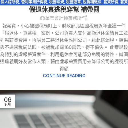
個人綜所稅
,
營利事業所得稅
,
稅務法規
,
稅務違章
,
稅捐稽徵法
,
薪資所得
,
薪資
假退休真逃稅穿幫 補帶罰
支出
,
虛報薪資
,
退職所得
,
逃漏稅
萬集會計師事務所
報薪資，小心被國稅局盯上。財政部北區國稅局近年查獲一件
「假退休、真逃稅」案例，公司負責人支付高額退休金給員工並
列報薪資費用，再讓員工將退休金匯回公司，藉此逃漏稅，結果
逃不過國稅局法眼，被補稅加罰180萬元，得不償失。 此案是較
為特別的虛報薪資案件，利用退休金可能部分免稅的特性，試圖
透過親朋好友當作人頭，藉由虛報薪資費用來降低公司的課稅所
得額
CONTINUE READING
06
9 月