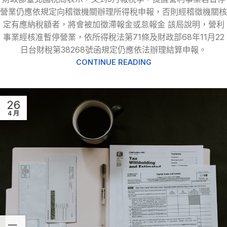
營業仍應依規定向稽徵機關辦理所得稅申報，否則經稽徵機關核
定有應納稅額者，將會被加徵滯報金或怠報金 該局說明，營利
事業經核准暫停營業，依所得稅法第71條及財政部68年11月22
日台財稅第38268號函規定仍應依法辦理結算申報。
CONTINUE READING
26
4 月