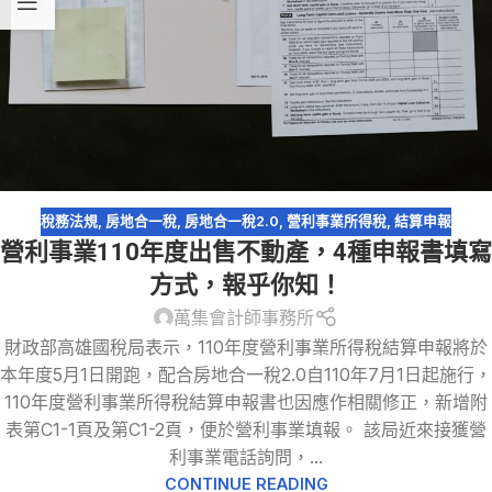
稅務法規
,
房地合一稅
,
房地合一稅2.0
,
營利事業所得稅
,
結算申報
營利事業110年度出售不動產，4種申報書填寫
方式，報乎你知！
萬集會計師事務所
財政部高雄國稅局表示，110年度營利事業所得稅結算申報將於
本年度5月1日開跑，配合房地合一稅2.0自110年7月1日起施行，
110年度營利事業所得稅結算申報書也因應作相關修正，新增附
表第C1-1頁及第C1-2頁，便於營利事業填報。 該局近來接獲營
利事業電話詢問，...
CONTINUE READING