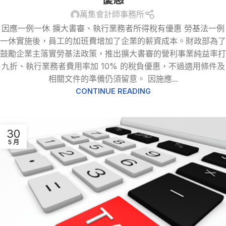
萬集會計師事務所
因應一例一休 擴大書審、執行業務者所得稅有優惠 勞基法一例
一休實施後，員工的加班費增加了企業的薪資成本。財政部為了
鼓勵企業主落實勞基法政策，推出擴大書審的營利事業純益率打
九折、執行業務者費用率加 10% 的稅負優惠，不過適用條件及
相關文件的準備仍須留意。 因施應...
CONTINUE READING
30
5 月