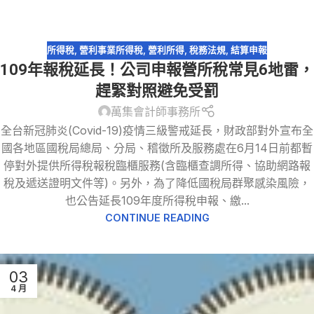
所得稅
,
營利事業所得稅
,
營利所得
,
稅務法規
,
結算申報
109年報稅延長！公司申報營所稅常見6地雷，
趕緊對照避免受罰
萬集會計師事務所
全台新冠肺炎(Covid-19)疫情三級警戒延長，財政部對外宣布全
國各地區國稅局總局、分局、稽徵所及服務處在6月14日前都暫
停對外提供所得稅報稅臨櫃服務(含臨櫃查調所得、協助網路報
稅及遞送證明文件等)。另外，為了降低國稅局群聚感染風險，
也公告延長109年度所得稅申報、繳...
CONTINUE READING
03
4 月