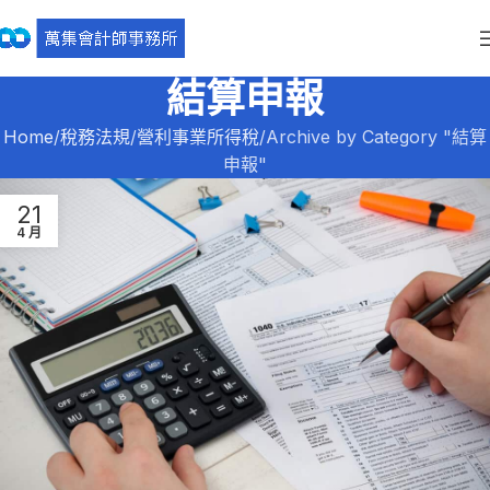
結算申報
Home
稅務法規
營利事業所得稅
Archive by Category "結算
申報"
21
4 月