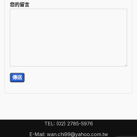
您的留言
TEL: (02) 2785-5976
E-Mail: wan.chi99@yahoo.com.tw