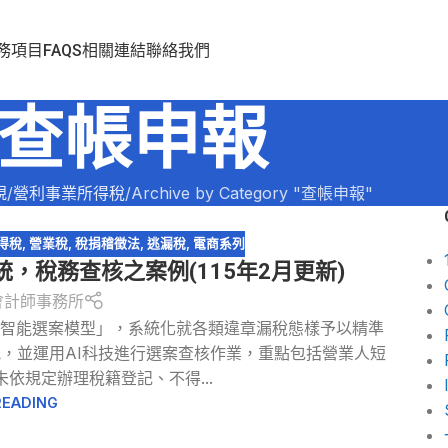
務項目
FAQS
相關連結
聯絡我們
查帳申報
規
營利事業所得稅
Archive by Category "查帳申報"
得稅
,
營業稅
,
稅捐稽徵法
,
逃漏稅
,
電商系列
統，稅務查核之案例(115年2月更新)
會計師事務所
I智能選案模型」，系統化就各類違章漏稅態樣予以精準
，並運用AI科技進行選案查核作業，重點包括營業人短
依規定辦理稅籍登記、不得...
READING