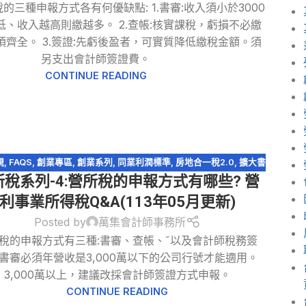
的三種申報方式各有何優缺點: 1.書審:收入須小於3000
低、收入越高則繳越多。 2.查帳:核實課稅，虧損不必繳
須齊全。 3.簽證:先虧後盈者，可實質降低繳稅金額。須
另支出會計師簽證費。
CONTINUE READING
規
,
FAQS
,
創業專區
,
創業系列
,
同業利潤標準
,
房地合一稅2.0
,
擴大書
所稅系列-4:營所稅的申報方式有哪些? 營
計師簽證
,
查帳申報
,
營利事業所得稅
,
盈虧互抵
,
稅務問答-營利事業所
得稅
,
稅務簽證
,
股利收入
利事業所得稅Q&A(113年05月更新)
Posted by
萬集會計師事務所
稅的申報方式有三種:書審、查帳、ˇ以及會計師稅務簽
書審必須年營收是3,000萬以下的公司行號才能適用。
3,000萬以上，建議改採會計師簽證方式申報。
CONTINUE READING