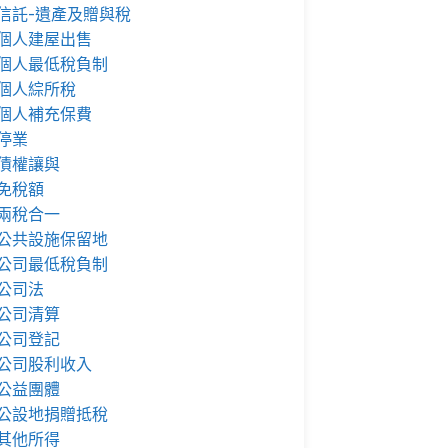
信託-遺產及贈與稅
個人建屋出售
個人最低稅負制
個人綜所稅
個人補充保費
停業
債權讓與
免稅額
兩稅合一
公共設施保留地
公司最低稅負制
公司法
公司清算
公司登記
公司股利收入
公益團體
公設地捐贈抵稅
其他所得