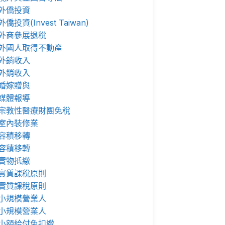
外僑投資
外僑投資(Invest Taiwan)
外商參展退稅
外國人取得不動產
外銷收入
外銷收入
婚嫁贈與
媒體報導
宗教性醫療財團免稅
室內裝修業
容積移轉
容積移轉
實物抵繳
實質課稅原則
實質課稅原則
小規模營業人
小規模營業人
小額給付免扣繳