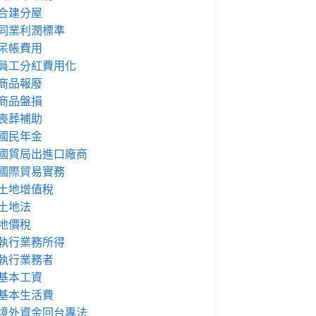
合建分屋
同業利潤標準
呆帳費用
員工分紅費用化
商品報廢
商品盤損
喪葬補助
國民年金
國貿局出進口廠商
國際貿易實務
土地增值稅
土地法
地價稅
執行業務所得
執行業務者
基本工資
基本生活費
境外資金回台專法