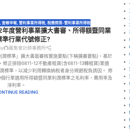
,
查帳申報
,
營利事業所得稅
,
稅務問答-營利事業所得稅
112年度營利事業擴大書審、所得額暨同業
標準行業代號修正?
by
萬集會計師事務所
利潤標準」擴大書面審核實施要點(下稱擴審要點)，基於
排除6811-12不動產租賃(含6811-13轉租賃)業適
潤標準，以減少利用轉換納稅者身分規避稅負誘因。 修
等19個行業適用所得額暨同業利潤標準之毛利率、費用率及
淨利率。
ONTINUE READING