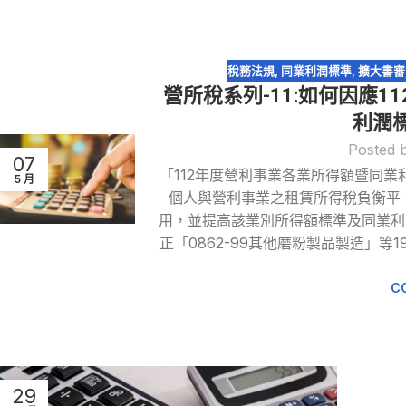
稅務法規
,
同業利潤標準
,
擴大書審
營所稅系列-11:如何因應
利潤
Posted 
07
「112年度營利事業各業所得額暨同業
5 月
個人與營利事業之租賃所得稅負衡平，修正
用，並提高該業別所得額標準及同業利
正「0862-99其他磨粉製品製造」
C
29