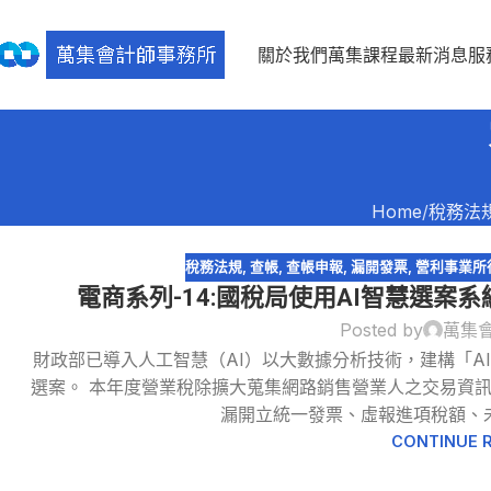
關於我們
萬集課程
最新消息
服
Home
稅務法
稅務法規
,
查帳
,
查帳申報
,
漏開發票
,
營利事業所
電商系列-14:國稅局使用AI智慧選案系
Posted by
萬集
財政部已導入人工智慧（AI）以大數據分析技術，建構「A
17
選案。 本年度營業稅除擴大蒐集網路銷售營業人之交易資訊
3 月
漏開立統一發票、虛報進項稅額、未
CONTINUE 