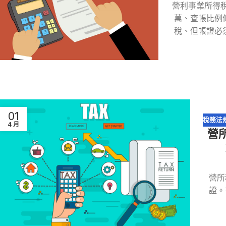
營利事業所得稅
萬、查帳比例
稅、但帳證必
01
稅務法
4 月
營
審
,
會
營所
證。