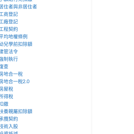
居住者與非居住者
工商登記
工廠登記
工程契約
平均地權條例
幼兒學前扣除額
建管法令
強制執行
復查
房地合一稅
房地合一稅2.0
房屋稅
所得稅
扣繳
扶養親屬扣除額
承攬契約
技術入股
投資抵減