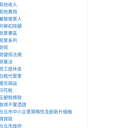
其他收入
其他費用
兼營營業人
列舉扣除額
創業專區
創業系列
勞保
勞健保法規
勞基法
勞工退休金
包租代管業
匯兌損益
印花稅
反避稅條款
取得不實憑證
台北市中小企業策略性及創新升級融
資貸款
台北市政府