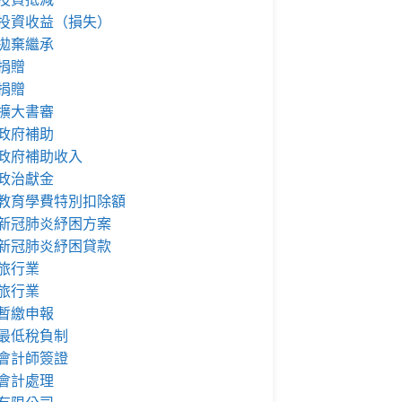
投資收益（損失）
拋棄繼承
捐贈
捐贈
擴大書審
政府補助
政府補助收入
政治獻金
教育學費特別扣除額
新冠肺炎紓困方案
新冠肺炎紓困貸款
旅行業
旅行業
暫繳申報
最低稅負制
會計師簽證
會計處理