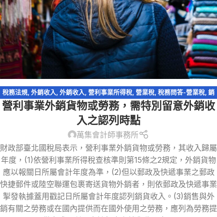
稅務法規
,
外銷收入
,
外銷收入
,
營利事業所得稅
,
營業稅
,
稅務問答-營業稅
,
銷
營利事業外銷貨物或勞務，需特別留意外銷收
售貨物與勞務
入之認列時點
萬集會計師事務所
財政部臺北國稅局表示，營利事業外銷貨物或勞務，其收入歸屬
年度，(1)依營利事業所得稅查核準則第15條之2規定，外銷貨物
應以報關日所屬會計年度為準，(2)但以郵政及快遞事業之郵政
快捷郵件或陸空聯運包裹寄送貨物外銷者，則依郵政及快遞事業
掣發執據蓋用戳記日所屬會計年度認列銷貨收入。(3)銷售與外
銷有關之勞務或在國內提供而在國外使用之勞務，應列為勞務提