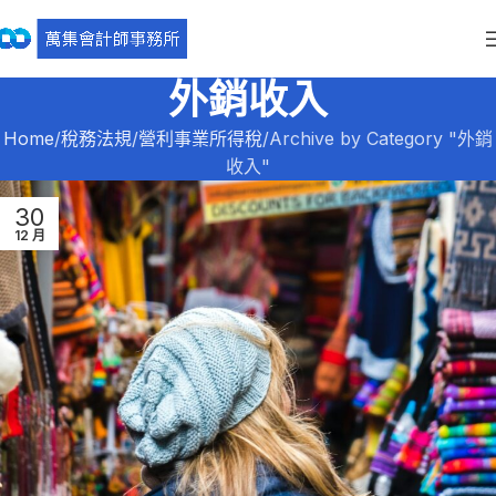
外銷收入
Home
稅務法規
營利事業所得稅
Archive by Category "外銷
收入"
30
12 月