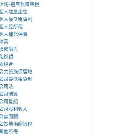
信託-遺產及贈與稅
個人建屋出售
個人最低稅負制
個人綜所稅
個人補充保費
停業
債權讓與
免稅額
兩稅合一
公共設施保留地
公司最低稅負制
公司法
公司清算
公司登記
公司股利收入
公益團體
公設地捐贈抵稅
其他所得