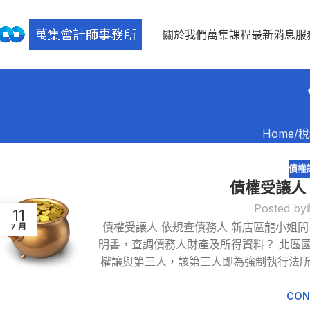
關於我們
萬集課程
最新消息
服
Home
稅
債權
債權受讓人
Posted by
11
債權受讓人 依規查債務人 新店區龍小姐
7 月
明書，查調債務人財產及所得資料？ 北區
權讓與第三人，該第三人即為強制執行法
CON