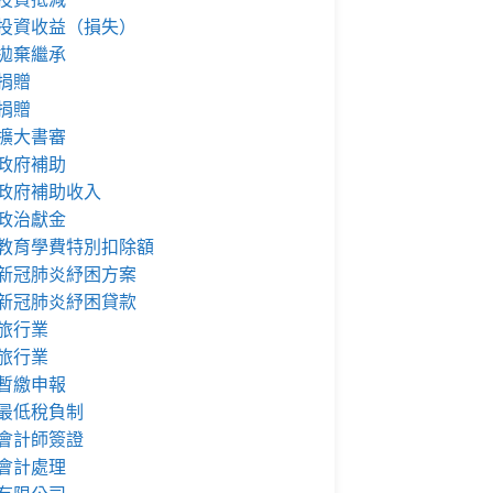
投資收益（損失）
拋棄繼承
捐贈
捐贈
擴大書審
政府補助
政府補助收入
政治獻金
教育學費特別扣除額
新冠肺炎紓困方案
新冠肺炎紓困貸款
旅行業
旅行業
暫繳申報
最低稅負制
會計師簽證
會計處理