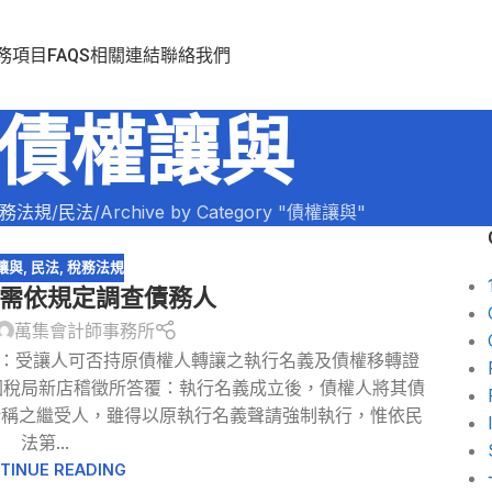
務項目
FAQS
相關連結
聯絡我們
債權讓與
務法規
民法
Archive by Category "債權讓與"
讓與
,
民法
,
稅務法規
 需依規定調查債務人
萬集會計師事務所
問：受讓人可否持原債權人轉讓之執行名義及債權移轉證
國稅局新店稽徵所答覆：執行名義成立後，債權人將其債
所稱之繼受人，雖得以原執行名義聲請強制執行，惟依民
法第...
TINUE READING