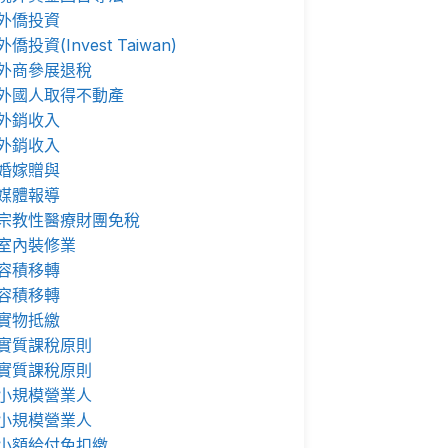
外僑投資
外僑投資(Invest Taiwan)
外商參展退稅
外國人取得不動產
外銷收入
外銷收入
婚嫁贈與
媒體報導
宗教性醫療財團免稅
室內裝修業
容積移轉
容積移轉
實物抵繳
實質課稅原則
實質課稅原則
小規模營業人
小規模營業人
小額給付免扣繳