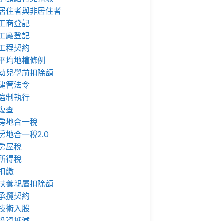
居住者與非居住者
工商登記
工廠登記
工程契約
平均地權條例
幼兒學前扣除額
建管法令
強制執行
復查
房地合一稅
房地合一稅2.0
房屋稅
所得稅
扣繳
扶養親屬扣除額
承攬契約
技術入股
投資抵減