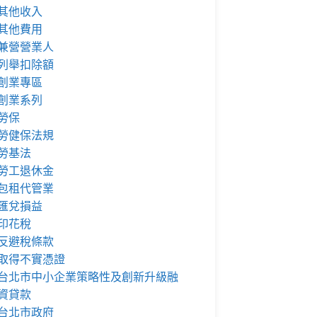
其他收入
其他費用
兼營營業人
列舉扣除額
創業專區
創業系列
勞保
勞健保法規
勞基法
勞工退休金
包租代管業
匯兌損益
印花稅
反避稅條款
取得不實憑證
台北市中小企業策略性及創新升級融
資貸款
台北市政府