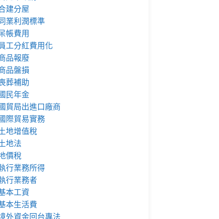
合建分屋
同業利潤標準
呆帳費用
員工分紅費用化
商品報廢
商品盤損
喪葬補助
國民年金
國貿局出進口廠商
國際貿易實務
土地增值稅
土地法
地價稅
執行業務所得
執行業務者
基本工資
基本生活費
境外資金回台專法