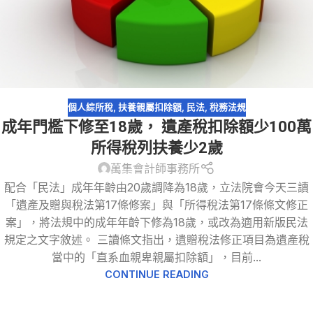
個人綜所稅
,
扶養親屬扣除額
,
民法
,
稅務法規
成年門檻下修至18歲， 遺產稅扣除額少100萬
所得稅列扶養少2歲
萬集會計師事務所
配合「民法」成年年齡由20歲調降為18歲，立法院會今天三讀
「遺產及贈與稅法第17條修案」與「所得稅法第17條條文修正
案」，將法規中的成年年齡下修為18歲，或改為適用新版民法
規定之文字敘述。 三讀條文指出，遺贈稅法修正項目為遺產稅
當中的「直系血親卑親屬扣除額」，目前...
CONTINUE READING