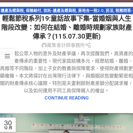
遺產及贈與稅
,
保險給付
,
信託-遺產及贈與稅
,
房地合一稅2.0
,
民法
,
稅務問答-
輕鬆節稅系列19:童話故事下集-當婚姻與人生
遺產及贈與稅
,
資產傳承
,
輕鬆節稅
,
農地
,
遺產特留分
,
配偶剩餘財產差額分配
請求權
,
閉鎖型股份有限公司
階段改變：如何在結婚、離婚時規劃家族財產
傳承？(115.07.30更新)
萬集會計師事務所
近期多起公眾人物的意外及財產爭議，再次提醒我們，高資產的
家族財產傳承的重要性。現代家庭結構多元，經歷結婚、離婚、
再婚等不同階段，加上子女的教養與保障需求，使得財產規劃更
顯複雜。本文將探討在台灣現行法律下，與婚姻狀態變動緊密相
關的財產傳承核心議題，特別是夫妻剩餘財產差額分配請求權，
以及如何運用不同工具保障親人的權益。
CONTINUE READING
30
12 月