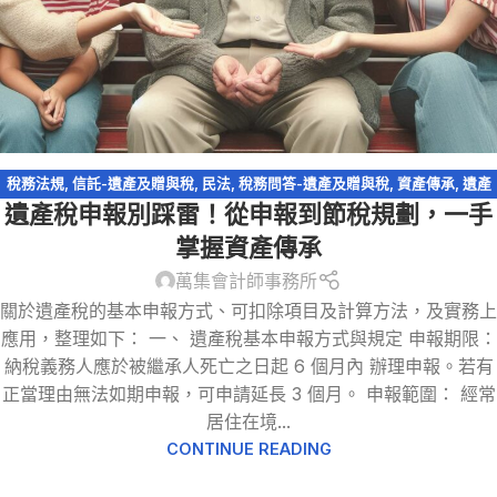
稅務法規
,
信託-遺產及贈與稅
,
民法
,
稅務問答-遺產及贈與稅
,
資產傳承
,
遺產
遺產稅申報別踩雷！從申報到節稅規劃，一手
及贈與稅
,
遺產特留分
,
遺贈
掌握資產傳承
萬集會計師事務所
關於遺產稅的基本申報方式、可扣除項目及計算方法，及實務上
應用，整理如下： 一、 遺產稅基本申報方式與規定 申報期限：
納稅義務人應於被繼承人死亡之日起 6 個月內 辦理申報。若有
正當理由無法如期申報，可申請延長 3 個月。 申報範圍： 經常
居住在境...
CONTINUE READING