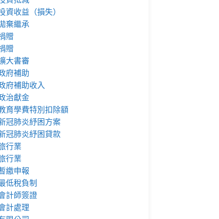
投資收益（損失）
拋棄繼承
捐贈
捐贈
擴大書審
政府補助
政府補助收入
政治獻金
教育學費特別扣除額
新冠肺炎紓困方案
新冠肺炎紓困貸款
旅行業
旅行業
暫繳申報
最低稅負制
會計師簽證
會計處理