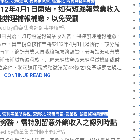
營業稅
,
稅務違章
,
稅捐稽徵法
,
逃漏稅
,
銷售貨物與勞務
12年4月1日開始，如有短漏報營業收入
速辦理補報補繳，以免受罰
ed by
萬集會計師事務所
月1日開始，如有短漏報營業收入者，儘速辦理補報補繳，
示，營業稅查核作業將於112年4月1日起執行，該分局
事宜，籲請營業人自我檢視帳簿憑證，若有短漏報營業
補報補繳所漏稅款，凡屬未經檢舉及未經稽徵機關或財
之案件，將可適用稅捐稽徵法第48條之1免予處罰之規定
CONTINUE READING
入
,
營利事業所得稅
,
營業稅
,
稅務問答-營業稅
,
銷售貨物與勞務
或勞務，需特別留意外銷收入之認列時點
ted by
萬集會計師事務所