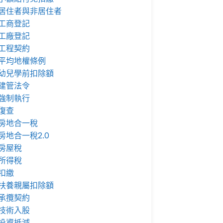
居住者與非居住者
工商登記
工廠登記
工程契約
平均地權條例
幼兒學前扣除額
建管法令
強制執行
復查
房地合一稅
房地合一稅2.0
房屋稅
所得稅
扣繳
扶養親屬扣除額
承攬契約
技術入股
投資抵減