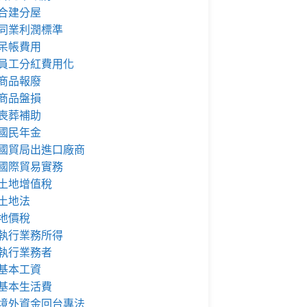
合建分屋
同業利潤標準
呆帳費用
員工分紅費用化
商品報廢
商品盤損
喪葬補助
國民年金
國貿局出進口廠商
國際貿易實務
土地增值稅
土地法
地價稅
執行業務所得
執行業務者
基本工資
基本生活費
境外資金回台專法