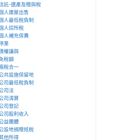
信託-遺產及贈與稅
個人建屋出售
個人最低稅負制
個人綜所稅
個人補充保費
停業
債權讓與
免稅額
兩稅合一
公共設施保留地
公司最低稅負制
公司法
公司清算
公司登記
公司股利收入
公益團體
公設地捐贈抵稅
其他所得