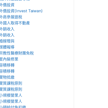
外僑投資
外僑投資(Invest Taiwan)
外商參展退稅
外國人取得不動產
外銷收入
外銷收入
婚嫁贈與
媒體報導
宗教性醫療財團免稅
室內裝修業
容積移轉
容積移轉
實物抵繳
實質課稅原則
實質課稅原則
小規模營業人
小規模營業人
小額給付免扣繳