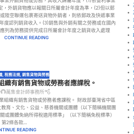
事業外銷貨物或勞務，其收入歸屬年度，(1)依營利事業
定，外銷貨物應以報關日所屬會計年度為準，(2)但以郵
件或陸空聯運包裹寄送貨物外銷者，則依郵政及快遞事業
年度認列銷貨收入。(3)銷售與外銷有關之勞務或在國內
，應列為勞務提供完成日所屬會計年度之銷貨收入處理
CONTINUE READING
織
,
稅務法規
,
銷售貨物與勞務
組織有銷售貨物或勞務者應課稅。
y
萬集會計師事務所
業組織有銷售貨物或勞務者應課稅。 財政部臺灣省中區
定之教育、文化、公益、慈善機關或團體（以下簡稱機關團
關或團體免納所得稅適用標準」（以下簡稱免稅標準）
第2條各款...
NTINUE READING