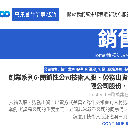
關於我們
萬集課程
最新消息
服
銷
Home
稅務法規
公司登記
,
執行業務所得
,
所得稅
,
扣繳
,
稅務法規
,
創業系列6-閉鎖性公司技術入股、勞務出
限公司股份，
Posted by
萬集
31
技術入股、勞務出資，出資方式差異? 為什麼常會有人將
12 月
案例:老吳是公司的重要主管，老闆非常器重公司的同事們
怎麼用技術入股讓老吳拿到股
CONTINUE 