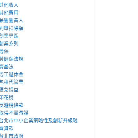
其他收入
其他費用
兼營營業人
列舉扣除額
創業專區
創業系列
勞保
勞健保法規
勞基法
勞工退休金
包租代管業
匯兌損益
印花稅
反避稅條款
取得不實憑證
台北市中小企業策略性及創新升級融
資貸款
台北市政府