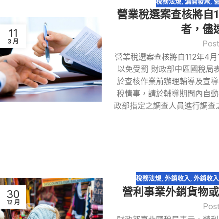
稅務法規
,
漏開發票
,
營業稅選案查核將自1
者，儘
11
3 月
Post
營業稅選案查核將自112年4
以免受罰 財政部中區國稅局表
於查核作業前辦理輔導及宣導
稅情事，請於輔導期間內自動
政部指定之調查人員進行調查
稅務法規
,
外銷收入
,
外銷收
營利事業外銷貨物
30
12 月
Pos