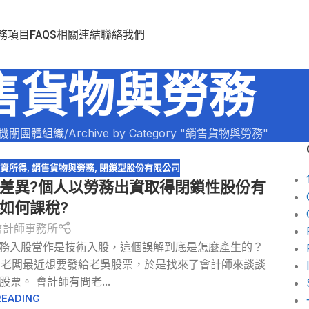
務項目
FAQS
相關連結
聯絡我們
售貨物與勞務
機關團體組織
Archive by Category "銷售貨物與勞務"
薪資所得
,
銷售貨物與勞務
,
閉鎖型股份有限公司
資差異?個人以勞務出資取得閉鎖性股份有
如何課稅?
會計師事務所
勞務入股當作是技術入股，這個誤解到底是怎麼產生的？
，老闆最近想要發給老吳股票，於是找來了會計師來談談
票。 會計師有問老...
READING