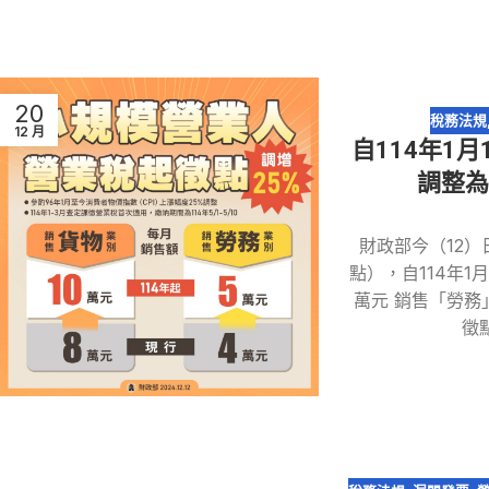
20
稅務法規
12 月
自114年1
調整為
財政部今（12
點），自114年1
萬元 銷售「勞務
徵