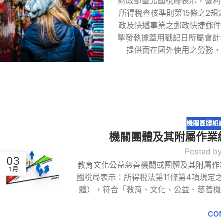
財政部臺北國稅局表示，營利
所得稅查核準則第15條之2規
政及快遞事業之郵政快捷郵
掣發執據蓋用戳記日所屬會計
提供而在國外使用之勞務
機關團體組
機關團體及其附屬作業
Posted b
03
教育文化公益慈善機關或團體及其附屬作
1 月
國稅局表示：所得稅法第11條第4項規
體），符合「教育、文化、公益、慈善機
CO