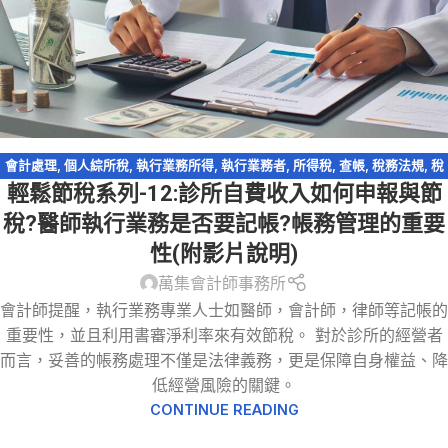
會計處理
,
個人綜所稅
,
執行業務所得
,
執行業務者
,
所得稅
,
查帳
,
稅務法規
,
稅
輕鬆節稅系列-12:診所自費收入如何申報與節
務法規-洗錢防制法
,
稅務違章
,
稅捐稽徵法
,
輕鬆節稅
,
輕鬆節稅-綜所稅
稅?醫師執行業務是否要記帳?帳務管理的重要
性(附影片說明)
萬集會計師事務所
會計師提醒，執行業務專業人士如醫師，會計師，律師等記帳的
重要性，並且利用書審淨利率來有效節稅。 對於診所的經營者
而言，妥善的帳務處理不僅是法律義務，更是保障自身權益、降
低經營風險的關鍵。
CONTINUE READING