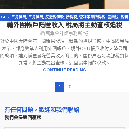
CFC
,
三角貿易
,
三角貿易
,
反避稅條款
,
所得稅
,
營利事業所得稅
,
營業稅
,
稅務
藉外圍帳戶隱匿收入 稅局將主動查核追稅
法規
萬集會計師事務所
對於中國大陸台商，國稅局發現一種新的違規形態，中區國稅局
表示，部分營業人利用外圍帳戶、境外OBU帳戶收付大陸公司
的款項，達到隱匿實際營業收入的目的，國稅局若發現課稅資料
異常，將主動提出查核，追回漏申報的稅款。
CONTINUE READING
1
2
有任何問題，歡迎和我們聯絡
我們會儘速回覆您