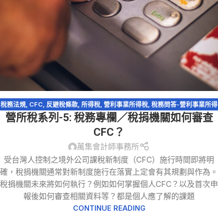
稅務法規
,
CFC
,
反避稅條款
,
所得稅
,
營利事業所得稅
,
稅務問答-營利事業所得
營所稅系列-5: 稅務專欄／稅捐機關如何審查
稅
CFC？
萬集會計師事務所
受台灣人控制之境外公司課稅新制度（CFC）施行時間即將明
確，稅捐機關通常對新制度施行在落實上定會有其規劃與作為。
稅捐機關未來將如何執行？例如如何掌握個人CFC？以及首次申
報後如何審查相關資料等？都是個人應了解的課題
CONTINUE READING