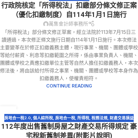
行政院核定「所得稅法」扣繳部分條文修正案
（優化扣繳制度）自114年1月1日施行
萬集會計師事務所
「所得稅法」部分條文修正草案，經立法院於113年7月15日三
讀通過，本次修正條文施行日期自114年1月1日施行。本次修法
主要變革在於修正扣繳義務主體，現行事業、機關、團體或學校
等給付薪資、利息等扣繳範圍之所得，係由事業負責人、機關、
團體或學校之責應扣繳單位主管等自然人擔任扣繳義務人，本次
修法後，將由該給付所得之事業、機關、團體或學校等本身作為
扣繳義務人，使權責相符。
CONTINUE READING
19
4 月
房地合一稅2.0
,
個人綜所稅
,
房地合一稅
,
所得稅
,
稅務法規
,
財產交易損益
112年度出售舊制房屋之財產交易所得規定 豪
宅稅新舊制差異(附影片說明)