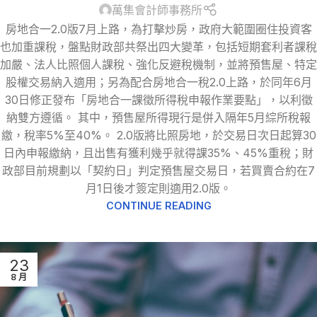
萬集會計師事務所
房地合一2.0版7月上路，為打擊炒房，政府大範圍圈住投資客
也加重課稅，盤點財政部共祭出四大變革，包括短期套利者課稅
加嚴、法人比照個人課稅、強化反避稅機制，並將預售屋、特定
股權交易納入適用；另為配合房地合一稅2.0上路，於同年6月
30日修正發布「房地合一課徵所得稅申報作業要點」，以利徵
納雙方遵循。 其中，預售屋所得現行是併入隔年5月綜所稅報
繳，稅率5%至40%。 2.0版將比照房地，於交易日次日起算30
日內申報繳納，且出售有獲利幾乎就得課35%、45%重稅；財
政部目前規劃以「契約日」判定預售屋交易日，若買賣合約在7
月1日後才簽定則適用2.0版。
CONTINUE READING
23
8 月