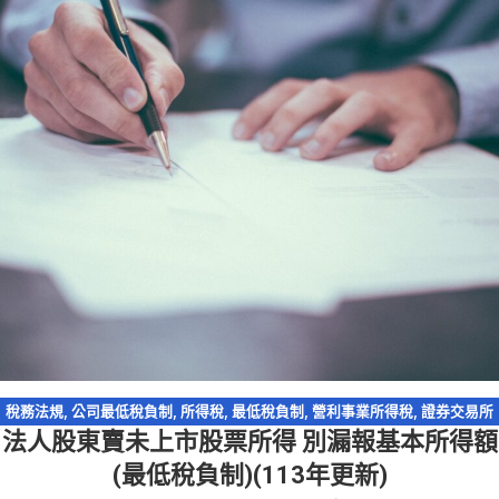
稅務法規
,
公司最低稅負制
,
所得稅
,
最低稅負制
,
營利事業所得稅
,
證券交易所
法人股東賣未上市股票所得 別漏報基本所得額
得
,
證所稅
(最低稅負制)(113年更新)