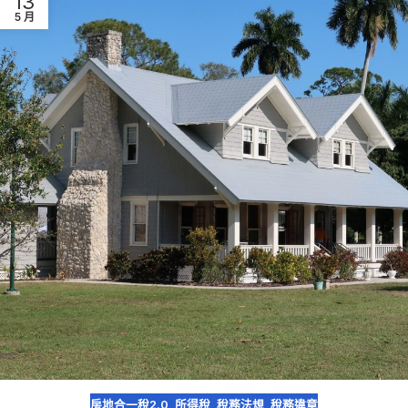
13
5 月
房地合一稅2.0
,
所得稅
,
稅務法規
,
稅務違章