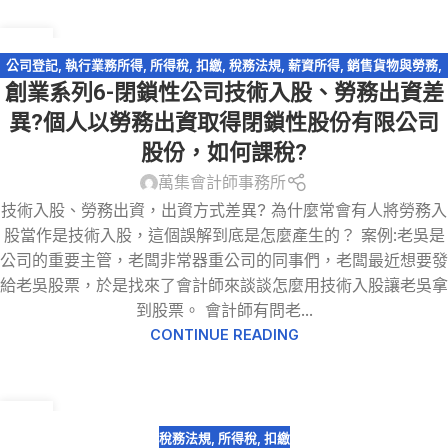
31
12 月
公司登記
,
執行業務所得
,
所得稅
,
扣繳
,
稅務法規
,
薪資所得
,
銷售貨物與勞務
,
創業系列6-閉鎖性公司技術入股、勞務出資差
閉鎖型股份有限公司
異?個人以勞務出資取得閉鎖性股份有限公司
股份，如何課稅?
萬集會計師事務所
技術入股、勞務出資，出資方式差異? 為什麼常會有人將勞務入
股當作是技術入股，這個誤解到底是怎麼產生的？ 案例:老吳是
公司的重要主管，老闆非常器重公司的同事們，老闆最近想要發
給老吳股票，於是找來了會計師來談談怎麼用技術入股讓老吳拿
到股票。 會計師有問老...
CONTINUE READING
30
8 月
稅務法規
,
所得稅
,
扣繳