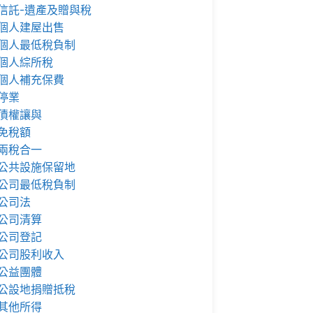
信託-遺產及贈與稅
個人建屋出售
個人最低稅負制
個人綜所稅
個人補充保費
停業
債權讓與
免稅額
兩稅合一
公共設施保留地
公司最低稅負制
公司法
公司清算
公司登記
公司股利收入
公益團體
公設地捐贈抵稅
其他所得