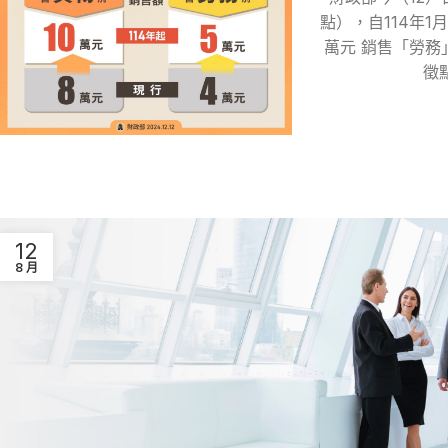
點），自114年1
萬元 銷售「勞務
徵
12
8 月