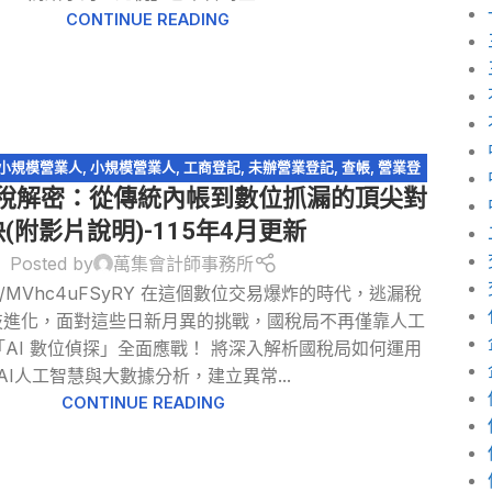
CONTINUE READING
小規模營業人
,
小規模營業人
,
工商登記
,
未辦營業登記
,
查帳
,
營業登
 查稅解密：從傳統內帳到數位抓漏的頂尖對
營業稅
,
稅務違章
,
網路交易課稅
,
逃漏稅
,
電商系列
決(附影片說明)-115年4月更新
Posted by
萬集會計師事務所
utu.be/MVhc4uFSyRY 在這個數位交易爆炸的時代，逃漏稅
技進化，面對這些日新月異的挑戰，國稅局不再僅靠人工
AI 數位偵探」全面應戰！ 將深入解析國稅局如何運用
AI人工智慧與大數據分析，建立異常...
CONTINUE READING