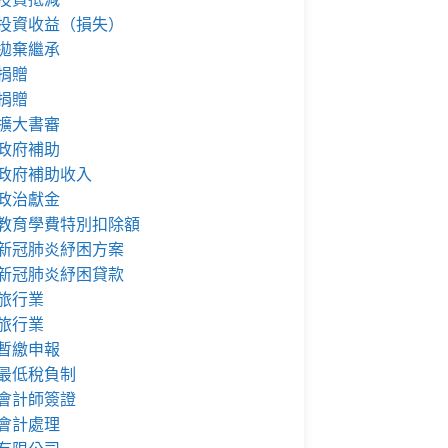
投資收益（損失）
拋棄繼承
捐贈
捐贈
擴大書審
政府補助
政府補助收入
政治獻金
教育學費特別扣除額
新冠肺炎紓困方案
新冠肺炎紓困貸款
旅行業
旅行業
暫繳申報
最低稅負制
會計師簽證
會計處理