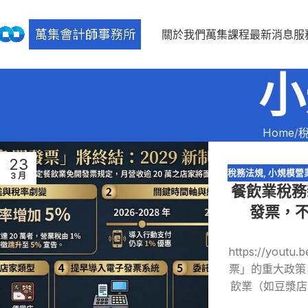
關於我們
萬集課程
最新消息
服
小
Home
23
稅務法規
,
小規模營
3 月
餐飲業稅務
發票，不
https://yo
票」的重大政策，
飲業（如豆漿店