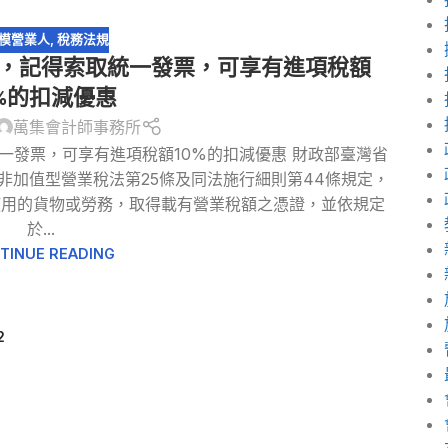
模營業人
,
稅務法規
，記得索取統一發票，可享有進項稅額
0%的扣減優惠
萬集會計師事務所
一發票，可享有進項稅額10%的扣減優惠 財政部臺灣省
非加值型營業稅法第25條及同法施行細則第44條規定，
使用的貨物或勞務，取得載有營業稅額之憑證，並依規定
於...
TINUE READING
2