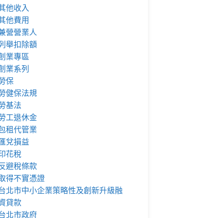
其他收入
其他費用
兼營營業人
列舉扣除額
創業專區
創業系列
勞保
勞健保法規
勞基法
勞工退休金
包租代管業
匯兌損益
印花稅
反避稅條款
取得不實憑證
台北市中小企業策略性及創新升級融
資貸款
台北市政府