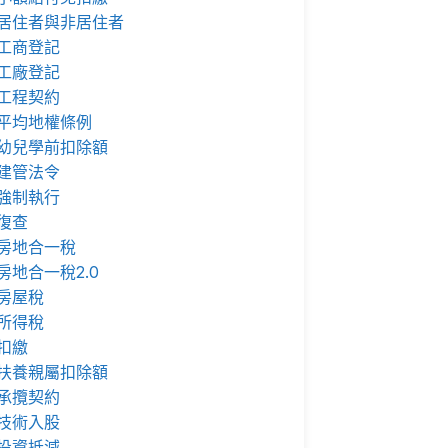
居住者與非居住者
工商登記
工廠登記
工程契約
平均地權條例
幼兒學前扣除額
建管法令
強制執行
復查
房地合一稅
房地合一稅2.0
房屋稅
所得稅
扣繳
扶養親屬扣除額
承攬契約
技術入股
投資抵減