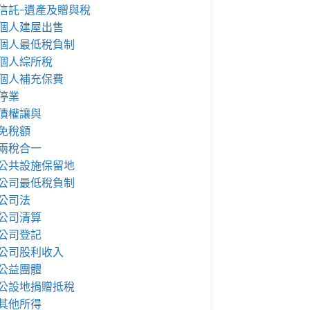
信託-遺產及贈與稅
個人建屋出售
個人最低稅負制
個人綜所稅
個人補充保費
停業
債權讓與
免稅額
兩稅合一
公共設施保留地
公司最低稅負制
公司法
公司清算
公司登記
公司股利收入
公益團體
公設地捐贈抵稅
其他所得