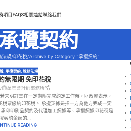
務項目
FAQS
相關連結
聯絡我們
承攬契約
務法規
印花稅
Archive by Category "承攬契約"
稅
,
承攬契約
,
稅務法規
約無限期 免印花稅
y
萬集會計師事務所
約若未明訂需在一定期限完成約定工作時，財政部表示，
花稅票繳納印花稅。 承攬契據是指一方為他方完成一定
、承印印刷品契約及代理加工契據等。承攬契據印花稅是
按契約金額的...
NTINUE READING