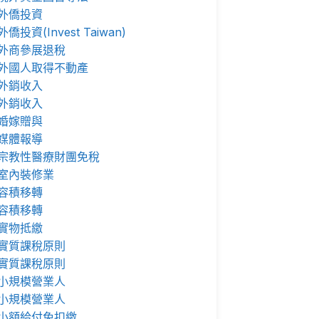
外僑投資
外僑投資(Invest Taiwan)
外商參展退稅
外國人取得不動產
外銷收入
外銷收入
婚嫁贈與
媒體報導
宗教性醫療財團免稅
室內裝修業
容積移轉
容積移轉
實物抵繳
實質課稅原則
實質課稅原則
小規模營業人
小規模營業人
小額給付免扣繳