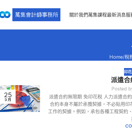
關於我們
萬集課程
最新消息
服
Home
稅
印花
派遣合
Posted b
25
派遣合約無限期 免印花稅 人力派遣合
3 月
合約本身不屬於承攬契據，不必貼用印
工作的契據。例如，承包各種工程契約
CO