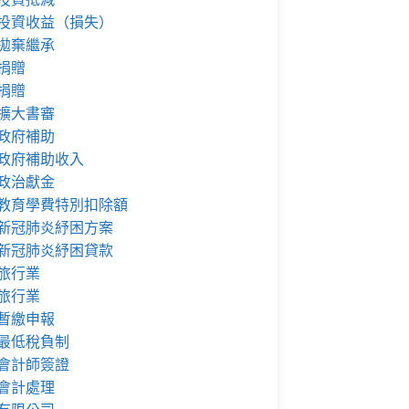
投資收益（損失）
拋棄繼承
捐贈
捐贈
擴大書審
政府補助
政府補助收入
政治獻金
教育學費特別扣除額
新冠肺炎紓困方案
新冠肺炎紓困貸款
旅行業
旅行業
暫繳申報
最低稅負制
會計師簽證
會計處理