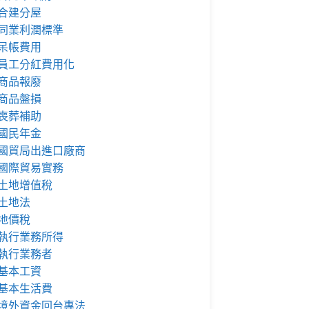
合建分屋
同業利潤標準
呆帳費用
員工分紅費用化
商品報廢
商品盤損
喪葬補助
國民年金
國貿局出進口廠商
國際貿易實務
土地增值稅
土地法
地價稅
執行業務所得
執行業務者
基本工資
基本生活費
境外資金回台專法