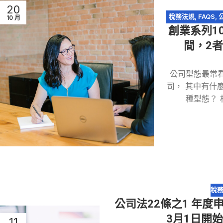
20
稅務法規
,
FAQS
,
10 月
創業系列1
間，2
公司型態最常
司， 其中有什
種型態？
稅
公司法22條之1 年
3月1日開
11