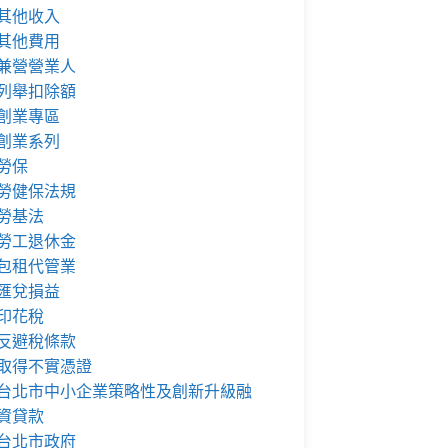
其他收入
其他費用
兼營營業人
列舉扣除額
創業專區
創業系列
勞保
勞健保法規
勞基法
勞工退休金
包租代管業
匯兌損益
印花稅
反避稅條款
取得不實憑證
台北市中小企業策略性及創新升級融
資貸款
台北市政府