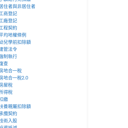
居住者與非居住者
工商登記
工廠登記
工程契約
平均地權條例
幼兒學前扣除額
建管法令
強制執行
復查
房地合一稅
房地合一稅2.0
房屋稅
所得稅
扣繳
扶養親屬扣除額
承攬契約
技術入股
投資抵減