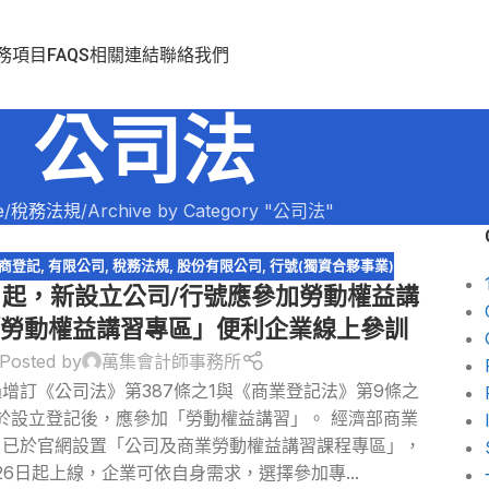
務項目
FAQS
相關連結
聯絡我們
公司法
e
稅務法規
Archive by Category "公司法"
商登記
,
有限公司
,
稅務法規
,
股份有限公司
,
行號(獨資合夥事業)
6日起，新設立公司/行號應參加勞動權益講
勞動權益講習專區」便利企業線上參訓
Posted by
萬集會計師事務所
增訂《公司法》第387條之1與《商業登記法》第9條之
於設立登記後，應參加「勞動權益講習」。 經濟部商業
示，已於官網設置「公司及商業勞動權益講習課程專區」，
月26日起上線，企業可依自身需求，選擇參加專...