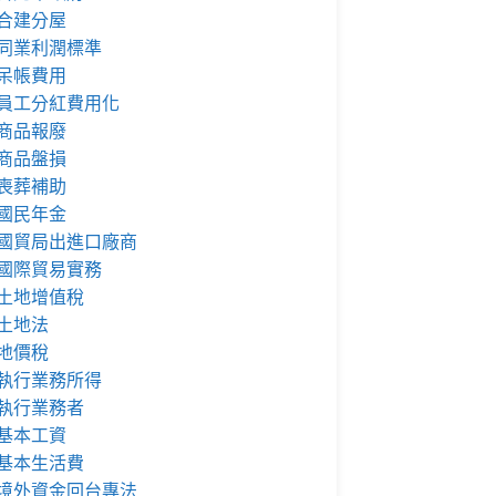
合建分屋
同業利潤標準
呆帳費用
員工分紅費用化
商品報廢
商品盤損
喪葬補助
國民年金
國貿局出進口廠商
國際貿易實務
土地增值稅
土地法
地價稅
執行業務所得
執行業務者
基本工資
基本生活費
境外資金回台專法