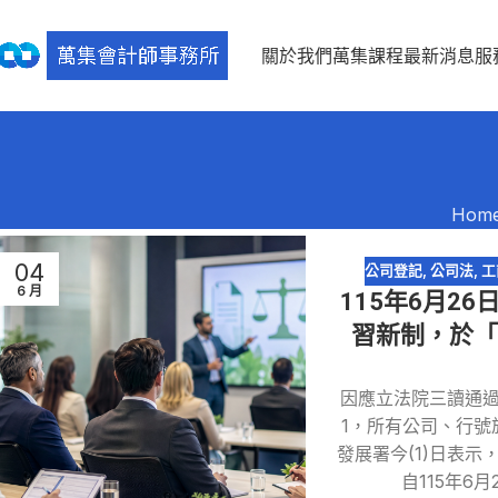
關於我們
萬集課程
最新消息
服
Hom
04
公司登記
,
公司法
,
工
6 月
115年6月2
習新制，於「
因應立法院三讀通過
1，所有公司、行號
發展署今(1)日表
自115年6