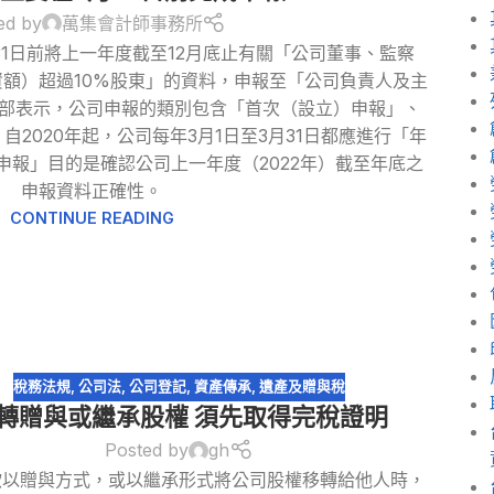
ed by
萬集會計師事務所
31日前將上一年度截至12月底止有關「公司董事、監察
額）超過10%股東」的資料，申報至「公司負責人及主
濟部表示，公司申報的類別包含「首次（設立）申報」、
2020年起，公司每年3月1日至3月31日都應進行「年
申報」目的是確認公司上一年度（2022年）截至年底之
申報資料正確性。
CONTINUE READING
稅務法規
,
公司法
,
公司登記
,
資產傳承
,
遺產及贈與稅
轉贈與或繼承股權 須先取得完稅證明
Posted by
gh
欲以贈與方式，或以繼承形式將公司股權移轉給他人時，