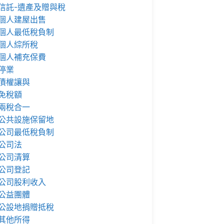
信託-遺產及贈與稅
個人建屋出售
個人最低稅負制
個人綜所稅
個人補充保費
停業
債權讓與
免稅額
兩稅合一
公共設施保留地
公司最低稅負制
公司法
公司清算
公司登記
公司股利收入
公益團體
公設地捐贈抵稅
其他所得