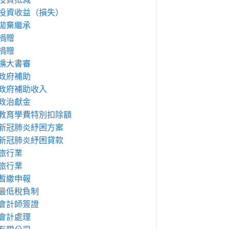
投資收益（損失）
拋棄繼承
捐贈
捐贈
擴大書審
政府補助
政府補助收入
政治獻金
教育學費特別扣除額
新冠肺炎紓困方案
新冠肺炎紓困貸款
旅行業
旅行業
暫繳申報
最低稅負制
會計師簽證
會計處理