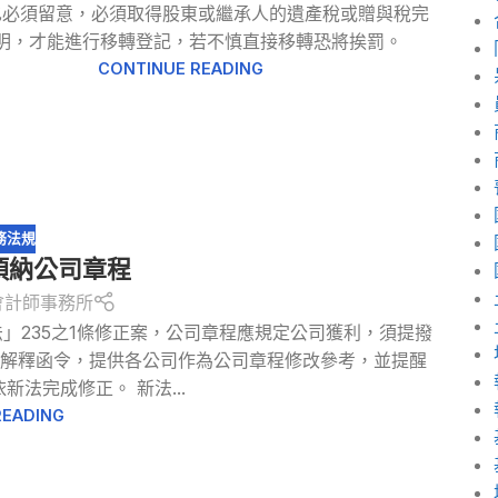
也必須留意，必須取得股東或繼承人的遺產稅或贈與稅完
明，才能進行移轉登記，若不慎直接移轉恐將挨罰。
CONTINUE READING
務法規
須納公司章程
會計師事務所
法」235之1條修正案，公司章程應規定公司獲利，須提撥
布解釋函令，提供各公司作為公司章程修改參考，並提醒
新法完成修正。 新法...
READING