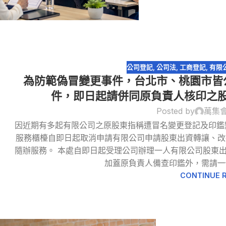
公司登記
,
公司法
,
工商登記
,
有限
為防範偽冒變更事件，台北市、桃園市皆
件，即日起請併同原負責人核印之
Posted by
萬集
因近期有多起有限公司之原股東指稱遭冒名變更登記及印鑑
09
服務櫃檯自即日起取消申請有限公司申請股東出資轉讓、改
9 月
隨辦服務。 本處自即日起受理公司辦理一人有限公司股東
加蓋原負責人備查印鑑外，需請一
CONTINUE 