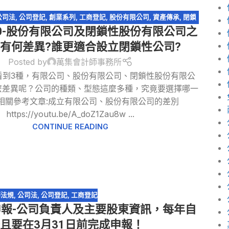
公司法
,
公司登記
,
創業系列
,
工商登記
,
股份有限公司
,
資產傳承
,
閉鎖
0-股份有限公司及閉鎖性股份有限公司之
型股份有限公司
者有何差異?誰更適合設立閉鎖性公司?
Posted by
萬集會計師事務所
看到3種，有限公司、股份有限公司、閉鎖性股份有限公
麼差異呢？公司的種類、型態這麼多種，究竟要選擇哪一
 相關參考文章:成立有限公司、股份有限公司的差別
https://youtu.be/A_doZ1Zau8w ...
CONTINUE READING
務法規
,
公司法
,
公司登記
,
工商登記
度申報-公司負責人及主要股東資訊，每年自
始且要在3月31日前完成申報！