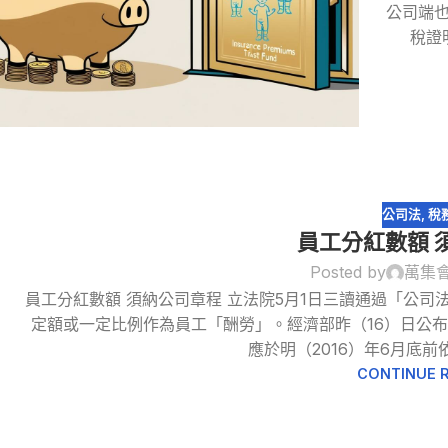
公司端
稅證
公司法
,
稅
員工分紅數額 
Posted by
萬集
員工分紅數額 須納公司章程 立法院5月1日三讀通過「公司
19
定額或一定比例作為員工「酬勞」。經濟部昨（16）日公
7 月
應於明（2016）年6月底前依
CONTINUE 