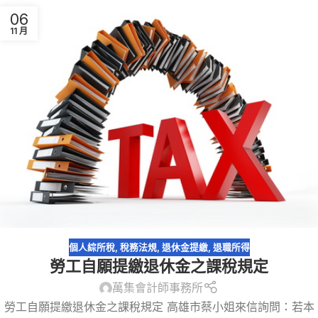
06
11 月
個人綜所稅
,
稅務法規
,
退休金提繳
,
退職所得
勞工自願提繳退休金之課稅規定
萬集會計師事務所
勞工自願提繳退休金之課稅規定 高雄市蔡小姐來信詢問：若本