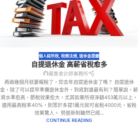
個人綜所稅
,
稅務法規
,
退休金提繳
自提退休金 高薪省稅愈多
萬集會計師事務所
再過幾個月就要報稅了，您去年自提退休金了嗎？ 自提退休
金，除了可以提早準備退休金外，到底對誰最有利？簡單說，薪
資水準愈高，節稅效果愈大，尤其如果所得淨額453萬元以上，
適用最高稅率40%，則等於多提1萬元就可省稅4000元，省稅
效果驚人。 勞退新制雖然已經...
CONTINUE READING