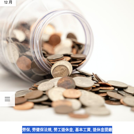
12 月
勞保
,
勞健保法規
,
勞工退休金
,
基本工資
,
退休金提繳