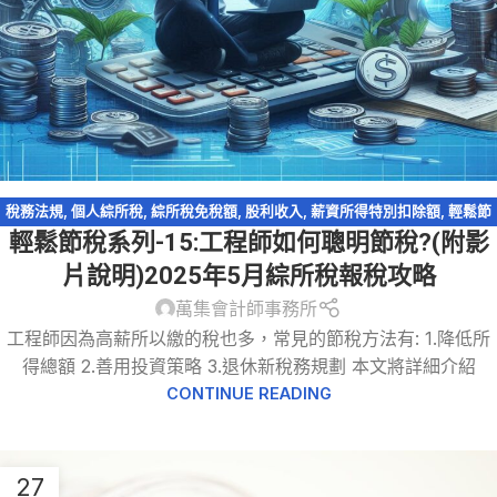
稅務法規
,
個人綜所稅
,
綜所稅免稅額
,
股利收入
,
薪資所得特別扣除額
,
輕鬆節
輕鬆節稅系列-15:工程師如何聰明節稅?(附影
稅
,
輕鬆節稅-綜所稅
,
退休金提繳
片說明)2025年5月綜所稅報稅攻略
萬集會計師事務所
工程師因為高薪所以繳的稅也多，常見的節稅方法有: 1.降低所
得總額 2.善用投資策略 3.退休新稅務規劃 本文將詳細介紹
CONTINUE READING
27