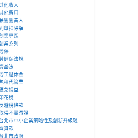
其他收入
其他費用
兼營營業人
列舉扣除額
創業專區
創業系列
勞保
勞健保法規
勞基法
勞工退休金
包租代管業
匯兌損益
印花稅
反避稅條款
取得不實憑證
台北市中小企業策略性及創新升級融
資貸款
台北市政府