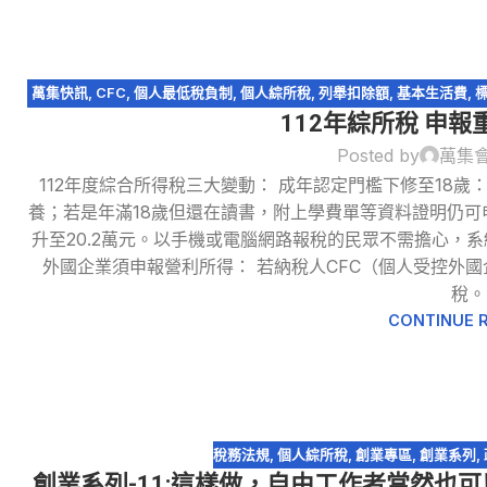
萬集快訊
,
CFC
,
個人最低稅負制
,
個人綜所稅
,
列舉扣除額
,
基本生活費
,
112年綜所稅 申報
財產交易損益
,
購
Posted by
萬集
112年度綜合所得稅三大變動： 成年認定門檻下修至18歲
養；若是年滿18歲但還在讀書，附上學費單等資料證明仍可申報
13
升至20.2萬元。以手機或電腦網路報稅的民眾不需擔心，
5 月
外國企業須申報營利所得： 若納稅人CFC（個人受控外國
稅。
CONTINUE 
稅務法規
,
個人綜所稅
,
創業專區
,
創業系列
,
創業系列-11:這樣做，自由工作者當然也可以