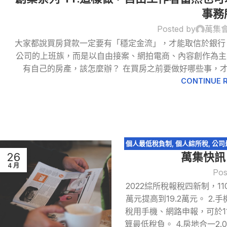
事務
Posted by
萬集
23
大家都說買房貸款一定要有「穩定金流」，才能取信於銀行
4 月
公司的上班族，而是以自由接案、網拍電商、內容創作為主
有自己的房產，該怎麼辦？ 在買房之前要做好哪些事，
CONTINUE 
個人最低稅負制
,
個人綜所稅
,
公司
26
萬集快訊 
稅務
4 月
Pos
2022綜所稅報稅四新制，11
萬元提高到19.2萬元。 2.
稅用手機、網路申報，可於111
算最低稅負。 4.房地合一2.