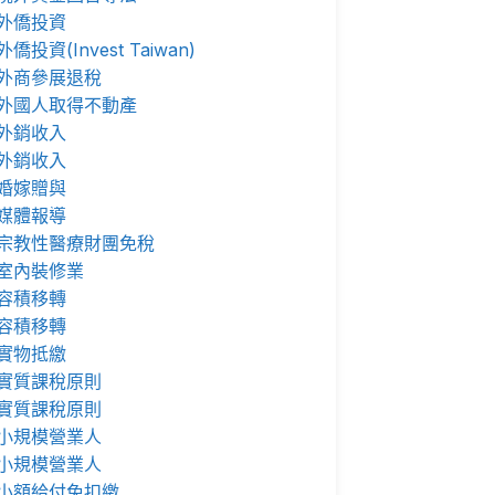
外僑投資
外僑投資(Invest Taiwan)
外商參展退稅
外國人取得不動產
外銷收入
外銷收入
婚嫁贈與
媒體報導
宗教性醫療財團免稅
室內裝修業
容積移轉
容積移轉
實物抵繳
實質課稅原則
實質課稅原則
小規模營業人
小規模營業人
小額給付免扣繳