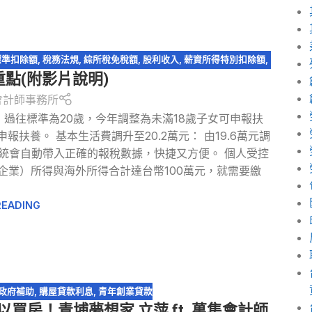
標準扣除額
,
稅務法規
,
綜所稅免稅額
,
股利收入
,
薪資所得特別扣除額
,
重點(附影片說明)
屋貸款利息
會計師事務所
： 過往標準為20歲，今年調整為未滿18歲子女可申報扶
扶養。 基本生活費調升至20.2萬元： 由19.6萬元調
系統會自動帶入正確的報稅數據，快捷又方便。 個人受控
企業）所得與海外所得合計達台幣100萬元，就需要繳
READING
政府補助
,
購屋貸款利息
,
青年創業貸款
買房！青埔夢想家 立萍 ft. 萬集會計師