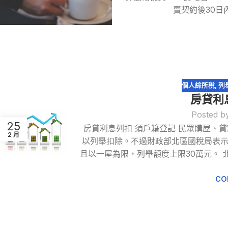
賣契約後30
個人綜所稅
,
列
房貸利
Posted b
25
房貸利息列扣 須戶籍登記 民眾購屋、
2 月
以列舉扣除。不過財政部北區國稅局表
且以一屋為限，列舉額度上限30萬元。
CO