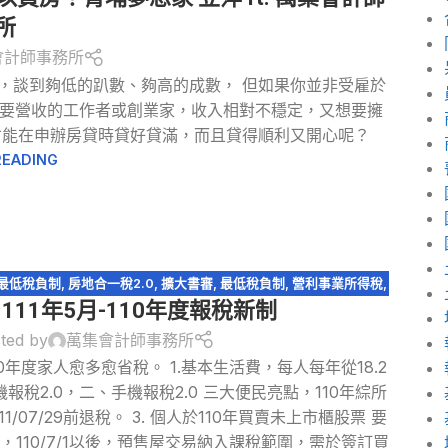
所
會計師事務所
，談到夠低的趴數、夠高的成數， 但如果你並非受雇於
要營收的工作者或創業家，收入相對不穩定，又想要擁
才能在申辦房貸時貸好貸滿，而且貸得順利又開心呢？
READING
最低稅負制
,
房地合一稅2.0
,
擴大書審
,
最低稅負制
,
營利事業所得稅
,
111年5月-110年度報稅新制
法規
,
股利收入
,
萬集快訊
,
購屋貸款利息
ted by
萬集會計師事務所
0年度家人愈多愈省稅。 1.基本生活費，每人每年從18.2
手機報稅2.0，二、手機報稅2.0 三大便民亮點，110年綜所
/07/29前退稅。 3. 個人於110年買賣未上市櫃股票 要
0，110/7/1以後，預售屋交易納入課稅範圍，需於簽訂買