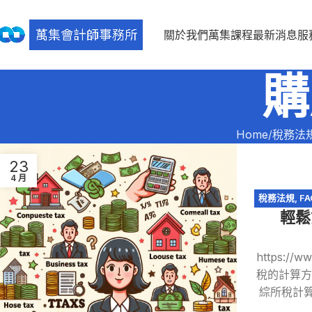
關於我們
萬集課程
最新消息
服
購
Home
稅務法
23
4 月
稅務法規
,
FA
輕鬆
行業務所得
,
https://
稅的計算方
綜所稅計算