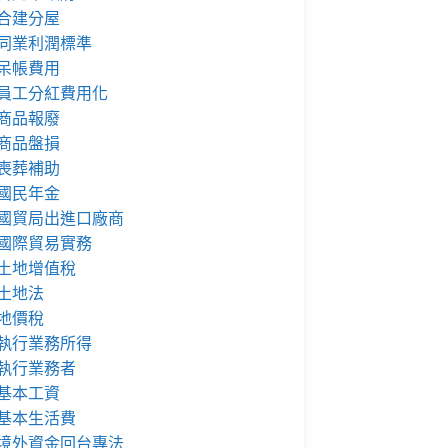
合建分屋
同業利潤標準
呆帳費用
員工分紅費用化
商品報廢
商品盤損
喪葬補助
國民年金
國貿局出進口廠商
國際貿易實務
土地增值稅
土地法
地價稅
執行業務所得
執行業務者
基本工資
基本生活費
境外資金回台專法