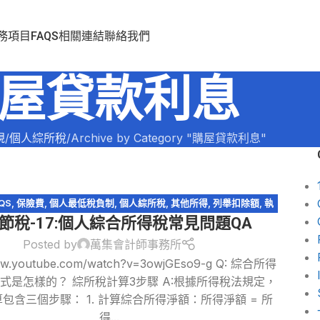
務項目
FAQS
相關連結
聯絡我們
屋貸款利息
規
個人綜所稅
Archive by Category "購屋貸款利息"
QS
,
保險費
,
個人最低稅負制
,
個人綜所稅
,
其他所得
,
列舉扣除額
,
執
節稅-17:個人綜合所得稅常見問題QA
幼兒學前扣除額
,
扶養親屬扣除額
,
教育學費特別扣除額
,
綜所稅免稅
額
,
薪資所得
,
購屋貸款利息
,
輕鬆節稅
,
輕鬆節稅-綜所稅
Posted by
萬集會計師事務所
www.youtube.com/watch?v=3owjGEso9-g Q: 綜合所得
式是怎樣的？ 綜所稅計算3步驟 A:根據所得稅法規定，
包含三個步驟： 1. 計算綜合所得淨額：所得淨額 = 所
得...