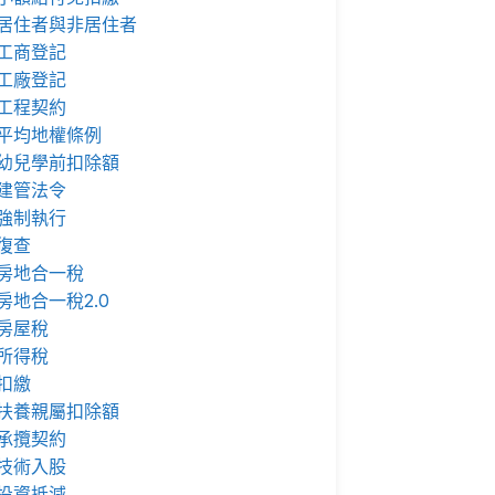
居住者與非居住者
工商登記
工廠登記
工程契約
平均地權條例
幼兒學前扣除額
建管法令
強制執行
復查
房地合一稅
房地合一稅2.0
房屋稅
所得稅
扣繳
扶養親屬扣除額
承攬契約
技術入股
投資抵減