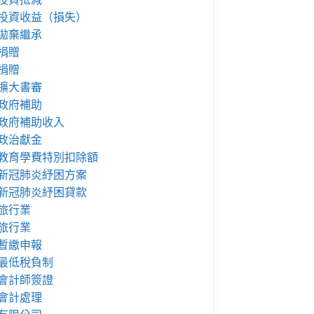
投資收益（損失）
拋棄繼承
捐贈
捐贈
擴大書審
政府補助
政府補助收入
政治獻金
教育學費特別扣除額
新冠肺炎紓困方案
新冠肺炎紓困貸款
旅行業
旅行業
暫繳申報
最低稅負制
會計師簽證
會計處理