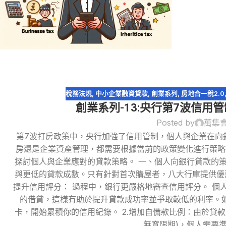
稅務法規
,
中小企業融資貸款
,
創業系列
,
房地合一稅2.0
創業系列-13:央行第7波信用
Posted by
萬集
第7波打房政策中，央行加強了信用管制，個人與企業在向
房還是企業資產管理，都需要根據當前的政策變化進行策略
探討個人與企業應對的貸款策略。 一、個人向銀行貸款的策
24
與更低的貸款成數。只有針對首次購屋者，八大行庫提供優惠
9 月
提升信用評分： 過程中，銀行更嚴格地審查信用評分。 個
的借貸，這樣有助於提升貸款成功率並爭取較低的利率。
卡，開始累積你的信用紀錄。 2.增加自備款比例：由於貸款成數
無寬限期)，個人需要