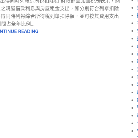
出得同時列報綜所稅扣除額 財政部臺北國稅局表示，納
生之購屋借款利息與房屋租金支出，如分別符合列舉扣除
，得同時列報綜合所得稅列舉扣除額，並可按其費用支出
期間占全年比例...
NTINUE READING