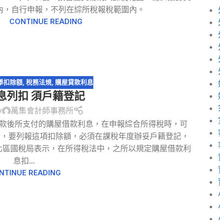
日內，自行申報，不列在綜所稅報稅範圍內。
CONTINUE READING
舉扣除額
,
稅務法規
,
購屋貸款利息
息列扣 須戶籍登記
y
萬集會計師事務所
貸款後所支付的購屋借款利息，在申報綜合所得稅時，可
示，要列報這項扣除額，必須在課稅年度辦妥戶籍登記，
 北區國稅局表示，在所得稅法中，之所以規定購屋借款利
息扣...
NTINUE READING