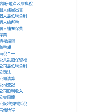
信託-遺產及贈與稅
個人建屋出售
個人最低稅負制
個人綜所稅
個人補充保費
停業
債權讓與
免稅額
兩稅合一
公共設施保留地
公司最低稅負制
公司法
公司清算
公司登記
公司股利收入
公益團體
公設地捐贈抵稅
其他所得