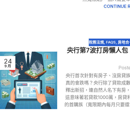
CONTINUE 
稅務法規
,
FAQS
,
房地合
央行第7波打房懶人包！
24
9 月
Post
央行首次針對有房子、沒房貸
真的會跌嗎？央行除了貸款成
釋出新招，連自然人名下有房
這意味著若貸款1000萬，房貸
的首購族（寬限期內每月只要還1