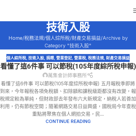
技術入股
Home
稅務法規
個人綜所稅
財產交易損益
Archive by
Category "技術入股"
個人綜所稅
,
技術入股
,
捐贈
,
營業登記
,
營業稅
,
稅務法規
,
財產交易損益
看懂了這6件事 可以節稅(105年度綜所稅申報)
萬集會計師事務所
看懂了這6件事 可以節稅(105年度綜所稅申報) 五月報稅季即將
到來，今年報稅各項免稅額、扣除額和課稅級距都沒有改變，報
稅規定較為單純，但財政部去年發布六大新規定，納稅人若善加
利用，仍有節稅空間；隨著網路交易日益興盛，國稅局今年查稅
重點將聚焦在個人網拍交易，民...
CONTINUE READING