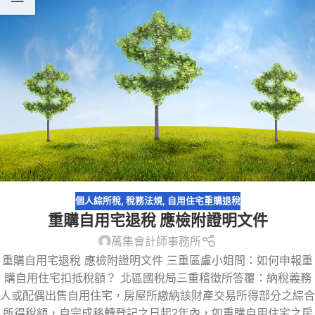
個人綜所稅
,
稅務法規
,
自用住宅重購退稅
重購自用宅退稅 應檢附證明文件
萬集會計師事務所
重購自用宅退稅 應檢附證明文件 三重區盧小姐問：如何申報重
購自用住宅扣抵稅額？ 北區國稅局三重稽徵所答覆：納稅義務
人或配偶出售自用住宅，房屋所繳納該財產交易所得部分之綜合
所得稅額，自完成移轉登記之日起2年內，如重購自用住宅之房