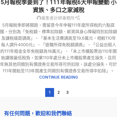
5月報稅季要到了！111年報稅6大申報變動 小
特別扣除額
資族、多口之家減稅
萬集會計師事務所
5月報稅季即將開跑，需留意今年申報111年度所得稅的六點提
醒，分別為「免稅額、標準扣除額、薪資與身心障礙特別扣除額
及課稅級距調高」、「基本生活費調高至19.6萬元，相較110年
每人調升4000元」、「退職所得免稅額調高」、「公益出租人
的111年租金全年免稅額為18萬元」、「未上市櫃股票自110年開
始課徵最低稅負，如果110年處分未上市櫃股票產生損失，且同
年無其他同類別有價證券交易所得可供扣除，該處分損失，可於
111年開始至113年間產生同類別有價證券交易所得中扣除」。
CONTINUE READING
1
2
3
有任何問題，歡迎和我們聯絡