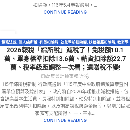
扣除額，116年5月申報適用，...
CONTINUE READING
30
12 月
稅務法規
,
個人綜所稅
,
列舉扣除額
,
幼兒學前扣除額
,
扶養親屬扣除額
,
教育學
2026報稅「綜所稅」減稅了！免稅額10.1
費特別扣除額
,
標準扣除額
,
綜所稅免稅額
,
綜所稅身心障礙扣除額
,
薪資所得特
別扣除額
,
輕鬆節稅-綜所稅
,
退職所得
萬、單身標準扣除13.6萬、薪資扣除額22.7
萬、稅率級距調整一次看；遺贈稅不變!
萬集會計師事務所
115年綜所稅新制 行政院通過「115年度中央政府總預算案暨附
屬單位預算及綜計表」，政府將自2026年起推出減稅措施，包
含調高基本生活費、長照特別扣除額、幼兒特別扣除額，並將租
屋支出改列特別扣除額，以及調高課稅級距金額等，以增加民眾
家庭可支配所得。 一、基本...
CONTINUE READING