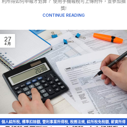
利所得如何申報才划算？ 使用手機報稅可上傳附件，並參加抽
獎!
CONTINUE READING
27
4 月
個人綜所稅
,
標準扣除額
,
營利事業所得稅
,
稅務法規
,
綜所稅免稅額
,
薪資所得