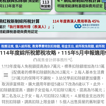
稅務法規
,
個人綜所稅
,
教育學費特別扣除額
,
租金支出
,
綜所稅免稅額
,
綜所稅
114年度綜所稅節稅攻略，115年5月申報適用!
身心障礙扣除額
,
萬集快訊
,
薪資所得特別扣除額
,
輕鬆節稅
,
輕鬆節稅-綜所稅
萬集會計師事務所
1.113年度每人免稅額提高為9.7萬元。標準扣除額增加為13.1萬
元。有配偶者的標準扣除額則為26.2萬元。 2.每人基本生活費
提高至21萬元的保障可不課稅。 3.幼兒學前扣除額更加優惠，
取消排富條款，擴大適用年齡從5歲以下改為6歲以下。此外，
扣除額度提高，適齡子女從每人可扣除12萬元，提高為15萬元；
第二名及以上子女，每人可扣除22.5萬元。 4.屋租金支出改列
特別扣除額，調高扣除上限金額！ 5.個人出售房屋的舊制豪宅