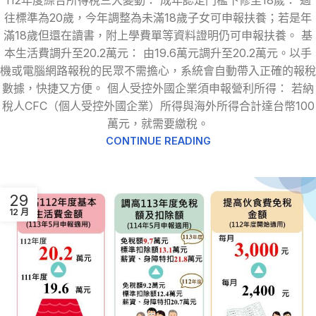
往標準為20歲，今年調整為未滿18歲子女可申報扶養；若是年
滿18歲但還在讀書，附上學費單等資料證明仍可申報扶養。 基
本生活費調升至20.2萬元： 由19.6萬元調升至20.2萬元。以手
機或電腦網路報稅的民眾不需擔心，系統會自動帶入正確的報稅
數據，快捷又方便。 個人受控外國企業須申報營利所得： 若納
稅人CFC（個人受控外國企業）所得與海外所得合計達台幣100
萬元，就需要繳稅。
CONTINUE READING
29
12 月