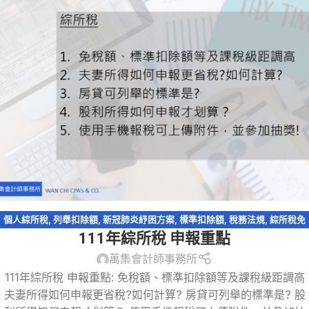
個人綜所稅
,
列舉扣除額
,
新冠肺炎紓困方案
,
標準扣除額
,
稅務法規
,
綜所稅免
111年綜所稅 申報重點
稅額
,
股利收入
萬集會計師事務所
111年綜所稅 申報重點: 免稅額、標準扣除額等及課稅級距調高
夫妻所得如何申報更省稅?如何計算? 房貸可列舉的標準是? 股