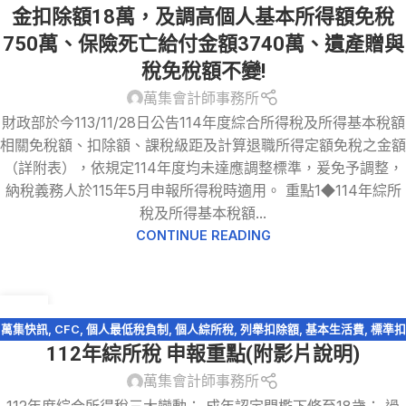
金扣除額18萬，及調高個人基本所得額免稅
750萬、保險死亡給付金額3740萬、遺產贈與
稅免稅額不變!
萬集會計師事務所
財政部於今113/11/28日公告114年度綜合所得稅及所得基本稅額
相關免稅額、扣除額、課稅級距及計算退職所得定額免稅之金額
（詳附表），依規定114年度均未達應調整標準，爰免予調整，
納稅義務人於115年5月申報所得稅時適用。 重點1◆114年綜所
稅及所得基本稅額...
CONTINUE READING
13
5 月
萬集快訊
,
CFC
,
個人最低稅負制
,
個人綜所稅
,
列舉扣除額
,
基本生活費
,
標準扣
112年綜所稅 申報重點(附影片說明)
除額
,
稅務法規
,
綜所稅免稅額
,
股利收入
,
薪資所得特別扣除額
,
財產交易損益
,
購屋貸款利息
萬集會計師事務所
112年度綜合所得稅三大變動： 成年認定門檻下修至18歲： 過