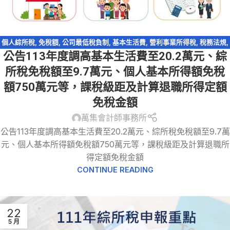
個人綜所稅
,
免稅額
,
公司最低稅負制
,
基本生活費
,
營利事業所得稅
,
稅務法規
,
公告113年度調高基本生活費至20.2萬元、綜
綜所稅免稅額
,
綜所稅身心障礙扣除額
所稅免稅額至9.7萬元、個人基本所得額免稅
額750萬元等，課稅級距及計算退職所得定額
免稅金額
萬集會計師事務所
公告113年度調高基本生活費至20.2萬元、綜所稅免稅額至9.7萬
元、個人基本所得額免稅額750萬元等，課稅級距及計算退職所
得定額免稅金額
CONTINUE READING
22
5 月