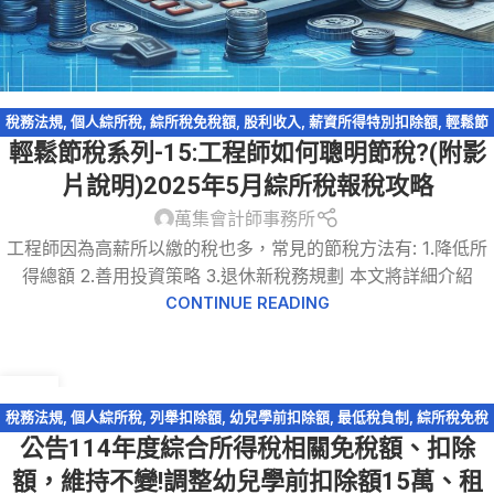
稅務法規
,
個人綜所稅
,
綜所稅免稅額
,
股利收入
,
薪資所得特別扣除額
,
輕鬆節
輕鬆節稅系列-15:工程師如何聰明節稅?(附影
稅
,
輕鬆節稅-綜所稅
,
退休金提繳
片說明)2025年5月綜所稅報稅攻略
萬集會計師事務所
工程師因為高薪所以繳的稅也多，常見的節稅方法有: 1.降低所
得總額 2.善用投資策略 3.退休新稅務規劃 本文將詳細介紹
CONTINUE READING
20
12 月
稅務法規
,
個人綜所稅
,
列舉扣除額
,
幼兒學前扣除額
,
最低稅負制
,
綜所稅免稅
公告114年度綜合所得稅相關免稅額、扣除
額
額，維持不變!調整幼兒學前扣除額15萬、租