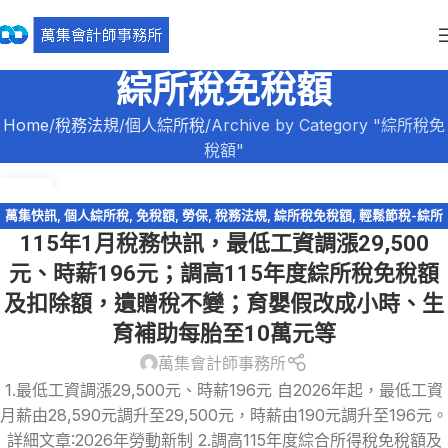
綜所稅免稅額
Home
稅務法規
個人綜所稅
Archive by Category "綜所稅免
稅額"
30
12 月
萬集快訊
,
個人綜所稅
,
免稅額
,
勞保
,
稅務法規
,
綜所稅免稅額
,
輕鬆節稅-綜所
115年1月稅務快訊，最低工資調漲29,500
稅
,
遺產及贈與稅
元、時薪196元；調高115年度綜所稅免稅額
及扣除額，遺贈稅不變；育嬰假改成小時、生
育補助每胎至10萬元等
萬集會計師事務所
1.最低工資調漲29,500元、時薪196元 自2026年起，最低工資
月薪由28,590元調升至29,500元，時薪由190元調升至196元。
詳細文章:2026年勞動新制 2.調高115年度綜合所得稅免稅額及