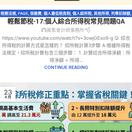
稅務法規
,
FAQS
,
保險費
,
個人最低稅負制
,
個人綜所稅
,
其他所得
,
列舉扣除額
,
輕鬆節稅-17:個人綜合所得稅常見問題QA
執行業務所得
,
幼兒學前扣除額
,
扶養親屬扣除額
,
教育學費特別扣除額
,
綜所稅
免稅額
,
薪資所得
,
購屋貸款利息
,
輕鬆節稅
,
輕鬆節稅-綜所稅
萬集會計師事務所
https://www.youtube.com/watch?v=3owjGEso9-g Q: 綜合
所得稅的計算方式是怎樣的？ 綜所稅計算3步驟 A:根據所得稅
法規定，綜所稅計算包含三個步驟： 1. 計算綜合所得淨額：所
得淨額 = 所得...
CONTINUE READING
23
4 月